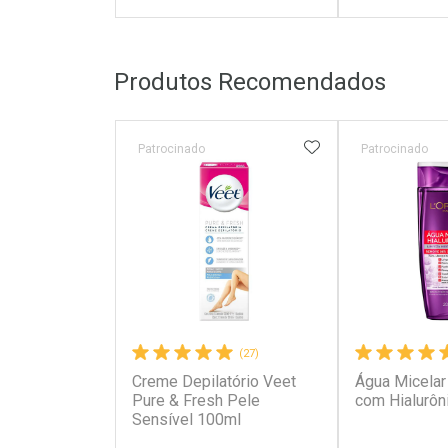
FECHAR
FECHAR
Produtos Recomendados
Laboratório
Laborató
Por Menos
Por Men
ADICIONAR AOS 
Patrocinado
Patrocinado
(27)
Creme Depilatório Veet
Água Micelar 
Ativar Desconto
Ativar Des
Pure & Fresh Pele
com Hialurôn
Sensível 100ml
Comprar sem Desconto
Comprar s
Comprar sem Desconto
Comprar s