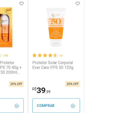
FAVORITOS
ADICIONAR AOS FAVORITOS
ADICIONAR AOS 
(34)
(4)
 Protetor
Protetor Solar Corporal
FPS 70 40g +
Ever Care FPS 50 120g
 50 200ml
20% OFF
20% OFF
39
R$
,99
COMPRAR