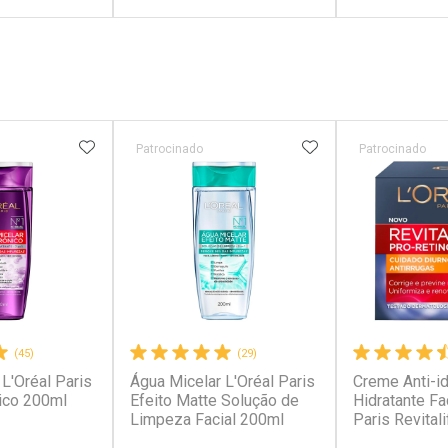
FECHAR
FECHAR
FECHAR
FECHAR
rio
Laboratório
Laborató
os
Por Menos
Por Men
FAVORITOS
ADICIONAR AOS FAVORITOS
ADICIONAR AOS 
Patrocinado
Patrocinado
(45)
(29)
L'Oréal Paris
Água Micelar L'Oréal Paris
Creme Anti-i
conto
Ativar Desconto
Ativar Desc
ico 200ml
Efeito Matte Solução de
Hidratante Fa
Limpeza Facial 200ml
Paris Revitali
FPS20 49g
em Desconto
Comprar sem Desconto
Comprar s
em Desconto
Comprar sem Desconto
Comprar s