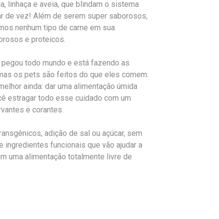
a, linhaça e aveia, que blindam o sistema
nar de vez! Além de serem super saborosos,
amos nenhum tipo de carne em sua
orosos e proteicos.
l pegou todo mundo e está fazendo as
as os pets são feitos do que eles comem.
melhor ainda: dar uma alimentação úmida
ê estragar todo esse cuidado com um
vantes e corantes.
ransgênicos, adição de sal ou açúcar, sem
 ingredientes funcionais que vão ajudar a
om uma alimentação totalmente livre de