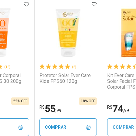
FAVORITOS
ADICIONAR AOS FAVORITOS
ADICIONAR AOS 
(12)
(2)
r Corporal
Protetor Solar Ever Care
Kit Ever Care
S 30 200g
Kids FPS60 120g
Solar Facial 
Corporal FPS
Aerossol
22% OFF
18% OFF
55
74
R$
R$
,99
,99
COMPRAR
COMPRAR