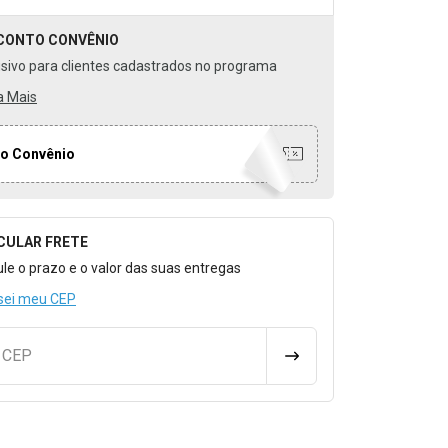
CONTO
CONVÊNIO
usivo para clientes cadastrados no programa
a Mais
o Convênio
CULAR FRETE
o para Calcular o Frete
ule o prazo e o valor das suas entregas
sei meu CEP
u CEP
CALCULAR FRETE