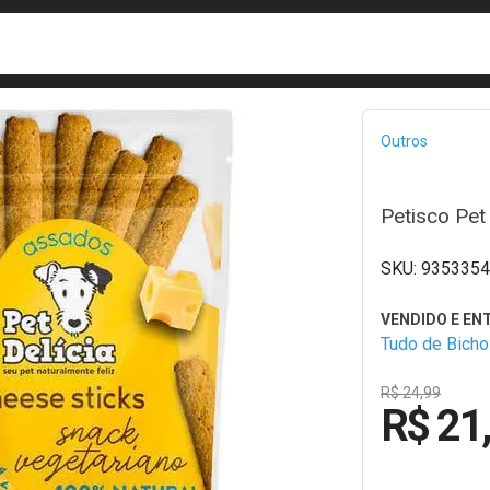
busca
isa?
Bread
Outros
Petisco Pet
9353354
Tudo de Bicho
R$ 24,99
R$ 21