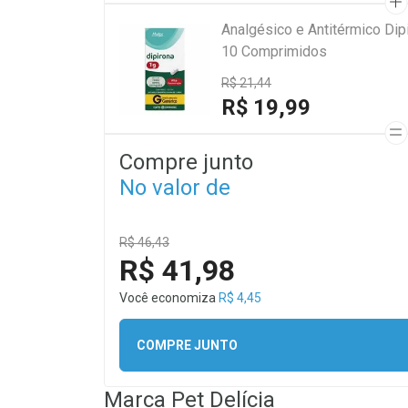
Analgésico e Antitérmico Di
10 Comprimidos
R$ 21,44
R$ 19,99
Compre junto
No valor de
R$ 46,43
R$ 41,98
Você economiza
R$ 4,45
COMPRE JUNTO
Marca
Pet Delícia