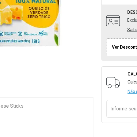
DES
Excl
Saib
Ver Descont
CAL
Formulári
Calc
Não 
eese Sticks
Informe se