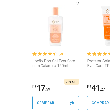
ADICIONAR AOS 
(23)
Loção Pós Sol Ever Care
Protetor Sola
com Calamina 120ml
Ever Care FP
23% OFF
17
41
R$
R$
,59
,27
COMPRAR
COMPRAR