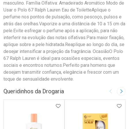
masculino. Família Olfativa: Amadeirado Aromático Modo de
Usar o Polo 67 Ralph Lauren Eau de ToiletteAplique o
perfume nos pontos de pulsação, como pescoço, pulsos e
atrás das orelhas.Vaporize a uma distância de 10 a 15 cm da
pele.Evite esfregar o perfume após a aplicação, para não
interferir na evolução das notas olfativas.Para maior fixação,
aplique sobre a pele hidratada.Reaplique ao longo do dia, se
desejar intensificar a projeção da fragrância. OcasiãoO Polo
67 Ralph Lauren é ideal para ocasiões especiais, eventos
sociais e encontros noturnos.Perfeito para homens que
desejam transmitir confiança, elegância e frescor com um
toque de sensualidade envolvente.
Queridinhos da Drogaria
Imagem A
Pró
ADICIONAR AOS FAVORITOS
ADIC