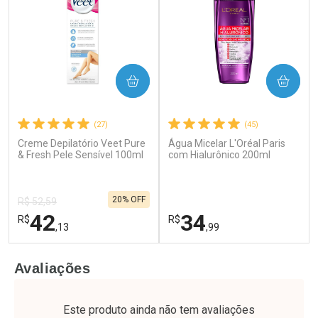
COMPRAR
COMPRAR
(27)
(45)
Creme Depilatório Veet Pure
Água Micelar L'Oréal Paris
Ativar Desconto
Ativar Desconto
& Fresh Pele Sensível 100ml
com Hialurônico 200ml
Comprar sem Desconto
Comprar sem Desconto
Por R$ 17,59/cada
Por R$ 60,74/cada
Comprar sem Desconto
Comprar sem Desconto
20% OFF
Por R$ 17,59/cada
Por R$ 60,74/cada
R$ 52,59
42
34
R$
R$
,13
,99
FECHAR
F
FECHAR
F
Avaliações
Laboratório
Laboratório
Por Menos
Por Menos
Este produto ainda não tem avaliações