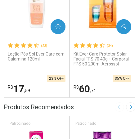
COMPRAR
COMPRAR
(23)
(34)
Loção Pós Sol Ever Care com
Kit Ever Care Protetor Solar
Calamina 120ml
Facial FPS 70 40g + Corporal
FPS 50 200ml Aerossol
23% OFF
35% OFF
17
60
R$
R$
,59
,74
FECHAR
F
FECHAR
F
Produtos Recomendados
Imagem A
Pró
Laboratório
Laboratório
Por Menos
Por Menos
Patrocinado
Patrocinado