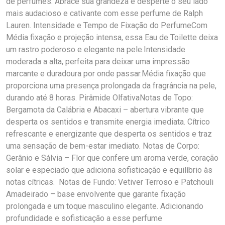
de perfumes. Abrace sua grandeza e desperte o seu lado
mais audacioso e cativante com esse perfume de Ralph
Lauren. Intensidade e Tempo de Fixação do PerfumeCom
Média fixação e projeção intensa, essa Eau de Toilette deixa
um rastro poderoso e elegante na pele.Intensidade
moderada a alta, perfeita para deixar uma impressão
marcante e duradoura por onde passar.Média fixação que
proporciona uma presença prolongada da fragrância na pele,
durando até 8 horas. Pirâmide OlfativaNotas de Topo:
Bergamota da Calábria e Abacaxi – abertura vibrante que
desperta os sentidos e transmite energia imediata. Cítrico
refrescante e energizante que desperta os sentidos e traz
uma sensação de bem-estar imediato. Notas de Corpo:
Gerânio e Sálvia – Flor que confere um aroma verde, coração
solar e especiado que adiciona sofisticação e equilíbrio às
notas cítricas. Notas de Fundo: Vetiver Terroso e Patchouli
Amadeirado – base envolvente que garante fixação
prolongada e um toque masculino elegante. Adicionando
profundidade e sofisticação a esse perfume