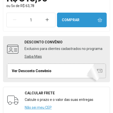
ou
5
x
de
R$ 63,78
REMOVER UMA UNIDADE
AUMENTAR UMA UNIDADE
COMPRAR
DESCONTO
CONVÊNIO
Exclusivo para clientes cadastrados no programa
Saiba Mais
Ver Desconto Convênio
CALCULAR FRETE
Formulário para Calcular o Frete
Calcule o prazo e o valor das suas entregas
Não sei meu CEP