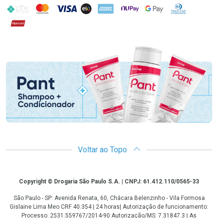
PIX
MasterCard
VISA
ELO
AMEX
NuPay
Google Pay
Diners Club
Hipercard
Promoção em Destaque
Voltar ao Topo
Copyright
Copyright © Drogaria São Paulo S.A. | CNPJ: 61.412.110/0565-33
São Paulo - SP: Avenida Renata, 60, Chácara Belenzinho - Vila Formosa
Gislaine Lima Meo CRF 40.354 | 24 horas| Autorização de funcionamento:
Processo: 2531.559767/2014-90 Autorização/MS: 7.31847.3 | As