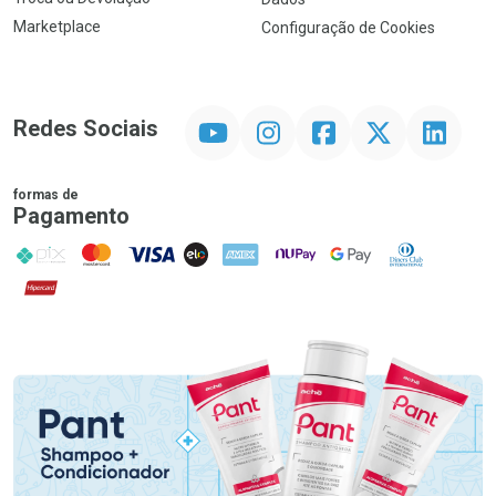
Marketplace
Configuração de Cookies
YouTube
Instagram
Facebook
Twitter
Linkedin
Redes Sociais
formas de
Pagamento
PIX
MasterCard
VISA
ELO
AMEX
NuPay
Google Pay
Diners Club
Hipercard
Promoção em Destaque