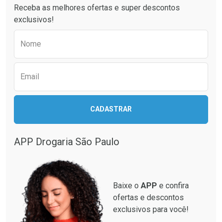
Receba as melhores ofertas e super descontos
Comprar sem Desconto
Comprar sem Desconto
exclusivos!
Por R$ 49,27/cada
Por R$ 64,79/cada
Comprar sem Desconto
Comprar sem Desconto
Preencha o formulário abaixo para receber 
Por R$ 49,27/cada
Por R$ 64,79/cada
Nome
Email
CADASTRAR
APP Drogaria São Paulo
Baixe o
APP
e confira
ofertas e descontos
exclusivos para você!