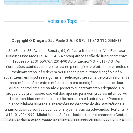
Voltar ao Topo
Copyright
Copyright © Drogaria São Paulo S.A. | CNPJ: 61.412.110/0565-33
São Paulo - SP: Avenida Renata, 60, Chácara Belenzinho - Vila Formosa
Gislaine Lima Meo CRF 40.354 | 24 horas| Autorização de funcionamento:
Processo: 2531.559767/2014-90 Autorização/MS: 7.31847.3 | As
informações contidas neste site, como promoções e ofertas de remédios e
medicamentos, não devem ser usadas para automedicação e não
substituem, em hipótese alguma, a medicação prescrita pelo profissional da
área médica. Somente o médico está em condições de diagnosticar
qualquer problema de saúde e prescrever o tratamento adequado. Os
preços e as promoções são válidos apenas para compras via internet. As
fotos contidas em nosso site são meramente ilustrativas. *Preços e
disponibilidade sujeitos a alterações no decorrer do dia. Antibióticos e
antimicrobianos vendas apenas em lojas físicas ou televendas. Portaria nº
344 - 01/02/1999 - Ministério da Saúde. Horário de funcionamento Central
de Vendas e Atendimento ao Cliente 4003 3393 ou 0800 779 8767 de
domingo a domingo das 08h00 às 20h00.
R$ 494,00