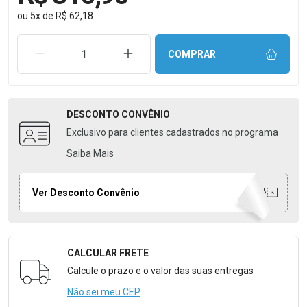
ou
5
x
de
R$ 62,18
REMOVER UMA UNIDADE
AUMENTAR UMA UNIDADE
COMPRAR
DESCONTO
CONVÊNIO
Exclusivo para clientes cadastrados no programa
Saiba Mais
Ver Desconto Convênio
CALCULAR FRETE
Formulário para Calcular o Frete
Calcule o prazo e o valor das suas entregas
Não sei meu CEP