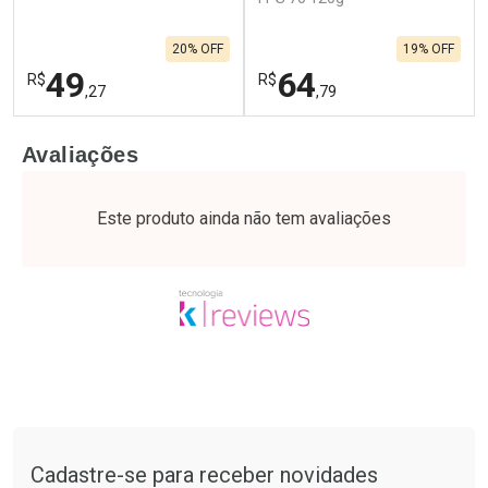
20% OFF
19% OFF
49
64
R$
R$
,27
,79
FECHAR
F
FECHAR
F
Avaliações
Laboratório
Laboratório
Por Menos
Por Menos
Este produto ainda não tem avaliações
Tudo sobre a Drogaria São Paulo
Cadastre-se para receber novidades
Ativar Desconto
Ativar Desconto