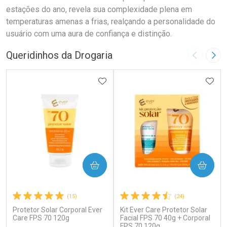
estações do ano, revela sua complexidade plena em
temperaturas amenas a frias, realçando a personalidade do
usuário com uma aura de confiança e distinção.
Queridinhos da Drogaria
Imagem A
Pró
ADICIONAR AOS FAVORITOS
ADIC
COMPRAR
COMPRAR
(15)
(24)
Protetor Solar Corporal Ever
Kit Ever Care Protetor Solar
Care FPS 70 120g
Facial FPS 70 40g + Corporal
FPS 70 120g