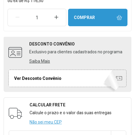
ou
6
x
de
R$ 116,50
REMOVER UMA UNIDADE
AUMENTAR UMA UNIDADE
COMPRAR
DESCONTO
CONVÊNIO
Exclusivo para clientes cadastrados no programa
Saiba Mais
Ver Desconto Convênio
CALCULAR FRETE
Formulário para Calcular o Frete
Calcule o prazo e o valor das suas entregas
Não sei meu CEP