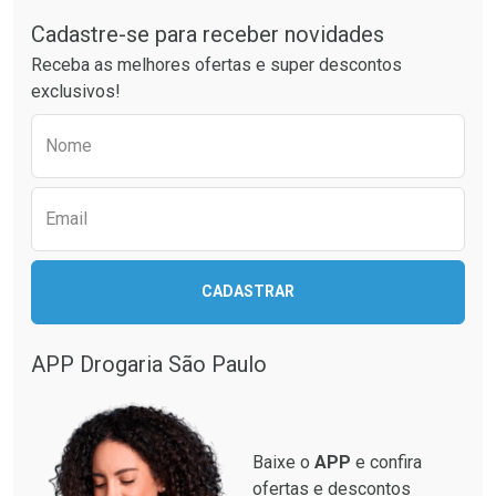
Cadastre-se para receber novidades
Ativar Desconto
Ativar Desconto
Receba as melhores ofertas e super descontos
Comprar sem Desconto
Comprar sem Desconto
exclusivos!
Por R$ 28,79/cada
Por R$ 37,25/cada
Comprar sem Desconto
Comprar sem Desconto
Preencha o formulário abaixo para receber 
Por R$ 28,79/cada
Por R$ 37,25/cada
Nome
Email
CADASTRAR
APP Drogaria São Paulo
Baixe o
APP
e confira
ofertas e descontos