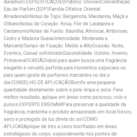
duradouro.ESPECIFICAÇÕESPúblico: UnissexConcentração:
Eau de Parfum (EDP)Família Olfativa: Oriental
AmadeiradoNotas de Topo: Bergamota, Mandarina, Maçã e
OlíbanoNotas de Coração: Rosa, Flor de Laranjeira e
CardamomoNotas de Fundo: Baunilha, Almíscar, Ambroxan,
Cedro e Madeira GuaiacIntensidade: Moderada a
MarcanteTempo de Fixação: Médio a AltoOcasião: Noite,
Eventos, Casual sofisticadoSazonalidade: Outono, Inverno,
PrimaveraOCASIÃOIdeal para quem busca uma fragrância
elegante e versátil, perfeita para momentos especiais ou
para quem gosta de perfumes marcantes no dia a
dia.CONSELHO DE APLICAÇÃOBorrife uma pequena
quantidade diretamente sobre a pele limpa e seca. Para
melhor resultado, aplique em áreas como pescoço, colo e
pulsos.EXPERTS ENSINAMPara preservar a qualidade da
fragrância, mantenha o produto armazenado em local fresco,
seco e protegido da luz direta do sol.COMO
APLICARAplique de três a cinco borrifadas em áreas
estratégicas do corpo, especialmente nos pontos de