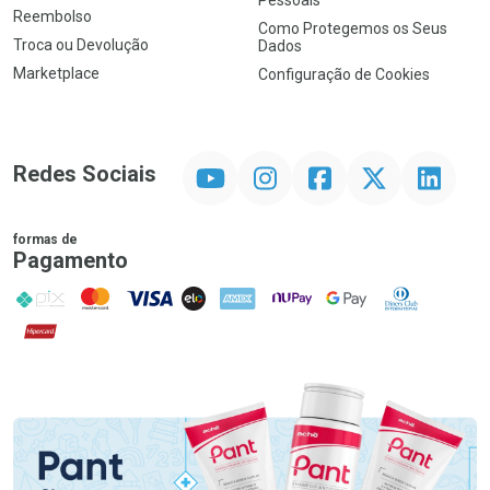
Pessoais
Reembolso
Como Protegemos os Seus
Troca ou Devolução
Dados
Marketplace
Configuração de Cookies
YouTube
Instagram
Facebook
Twitter
Linkedin
Redes Sociais
formas de
Pagamento
PIX
MasterCard
VISA
ELO
AMEX
NuPay
Google Pay
Diners Club
Hipercard
Promoção em Destaque