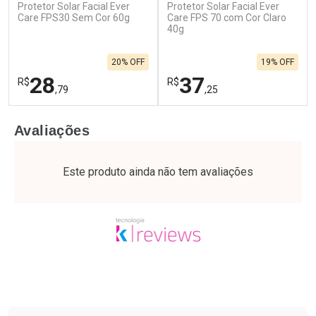
Protetor Solar Facial Ever
Protetor Solar Facial Ever
Care FPS30 Sem Cor 60g
Care FPS 70 com Cor Claro
40g
20% OFF
19% OFF
28
37
R$
R$
,79
,25
FECHAR
F
FECHAR
F
Avaliações
Laboratório
Laboratório
Por Menos
Por Menos
Este produto ainda não tem avaliações
Tudo sobre a Drogaria São Paulo