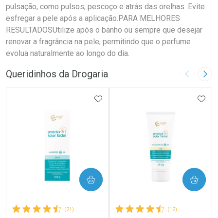
pulsação, como pulsos, pescoço e atrás das orelhas. Evite
esfregar a pele após a aplicação.PARA MELHORES
RESULTADOSUtilize após o banho ou sempre que desejar
renovar a fragrância na pele, permitindo que o perfume
evolua naturalmente ao longo do dia.
Queridinhos da Drogaria
Imagem A
Pró
ADICIONAR AOS FAVORITOS
ADIC
COMPRAR
COMPRAR
(21)
(12)