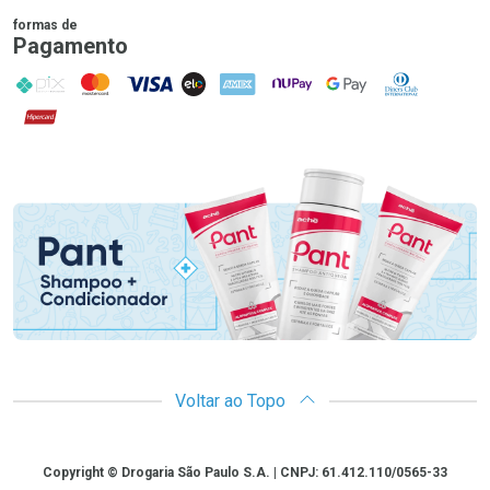
formas de
Pagamento
PIX
MasterCard
VISA
ELO
AMEX
NuPay
Google Pay
Diners Club
Hipercard
Promoção em Destaque
Voltar ao Topo
Copyright
Copyright © Drogaria São Paulo S.A. | CNPJ: 61.412.110/0565-33