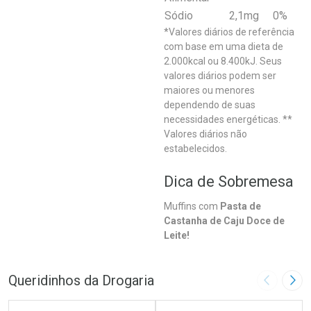
Sódio
2,1mg
0%
*Valores diários de referência
com base em uma dieta de
2.000kcal ou 8.400kJ. Seus
valores diários podem ser
maiores ou menores
dependendo de suas
necessidades energéticas. **
Valores diários não
estabelecidos.
Dica de Sobremesa
Muffins com
Pasta de
Castanha de Caju Doce de
Leite!
Queridinhos da Drogaria
Imagem A
Pró