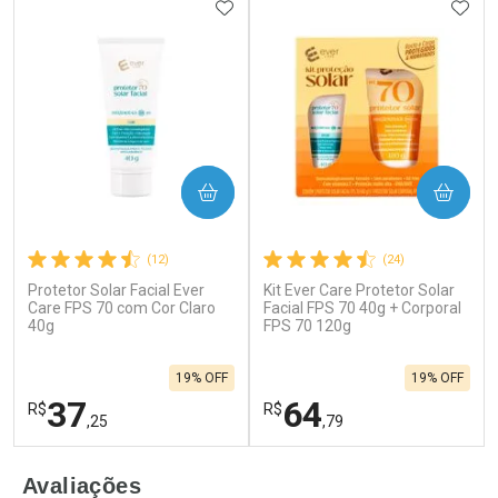
ADICIONAR AOS FAVORITOS
ADIC
COMPRAR
COMPRAR
(12)
(24)
Protetor Solar Facial Ever
Kit Ever Care Protetor Solar
Care FPS 70 com Cor Claro
Facial FPS 70 40g + Corporal
40g
FPS 70 120g
19% OFF
19% OFF
37
64
R$
R$
,25
,79
FECHAR
F
FECHAR
F
Avaliações