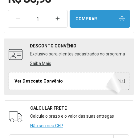
REMOVER UMA UNIDADE
AUMENTAR UMA UNIDADE
COMPRAR
DESCONTO
CONVÊNIO
Exclusivo para clientes cadastrados no programa
Saiba Mais
Ver Desconto Convênio
CALCULAR FRETE
Formulário para Calcular o Frete
Calcule o prazo e o valor das suas entregas
Não sei meu CEP