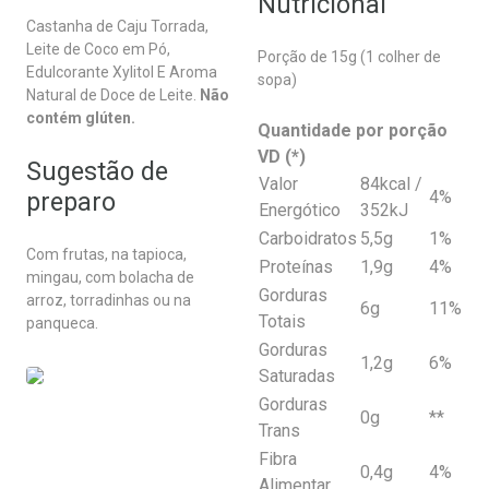
Nutricional
Castanha de Caju Torrada,
Leite de Coco em Pó,
Porção de 15g (1 colher de
Edulcorante Xylitol E Aroma
sopa)
Natural de Doce de Leite.
Não
contém glúten.
Quantidade por porção
VD (*)
Sugestão de
Valor
84kcal /
preparo
4%
Energótico
352kJ
Carboidratos
5,5g
1%
Com frutas, na tapioca,
Proteínas
1,9g
4%
mingau, com bolacha de
Gorduras
arroz, torradinhas ou na
6g
11%
Totais
panqueca.
Gorduras
1,2g
6%
Saturadas
Gorduras
0g
**
Trans
Fibra
0,4g
4%
Alimentar