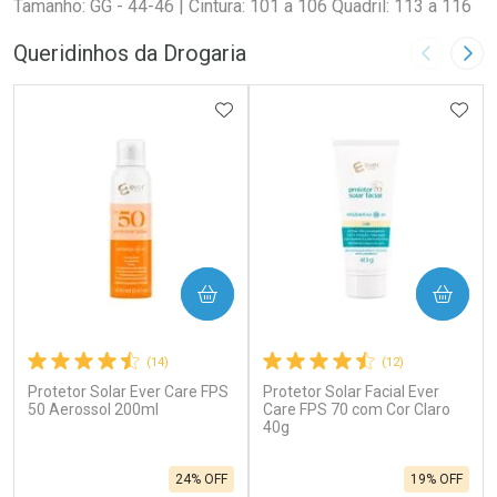
Tamanho: GG - 44-46 | Cintura: 101 a 106 Quadril: 113 a 116
Queridinhos da Drogaria
Imagem A
Pró
ADICIONAR AOS FAVORITOS
ADIC
COMPRAR
COMPRAR
(14)
(12)
Protetor Solar Ever Care FPS
Protetor Solar Facial Ever
50 Aerossol 200ml
Care FPS 70 com Cor Claro
40g
24% OFF
19% OFF