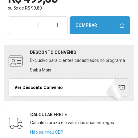
ou
5
x
de
R$ 99,80
REMOVER UMA UNIDADE
AUMENTAR UMA UNIDADE
COMPRAR
DESCONTO
CONVÊNIO
Exclusivo para clientes cadastrados no programa
Saiba Mais
Ver Desconto Convênio
CALCULAR FRETE
Formulário para Calcular o Frete
Calcule o prazo e o valor das suas entregas
Não sei meu CEP