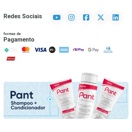
YouTube
Instagram
Facebook
Twitter
Linkedin
Redes Sociais
formas de
Pagamento
PIX
MasterCard
VISA
ELO
AMEX
NuPay
Google Pay
Diners Club
Hipercard
Promoção em Destaque