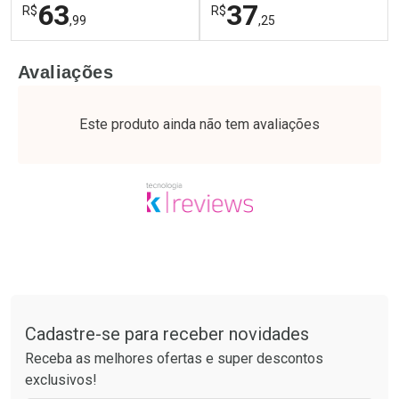
63
37
R$
R$
,99
,25
FECHAR
F
FECHAR
F
Avaliações
Laboratório
Laboratório
Por Menos
Por Menos
Este produto ainda não tem avaliações
Tudo sobre a Drogaria São Paulo
Cadastre-se para receber novidades
Ativar Desconto
Ativar Desconto
Receba as melhores ofertas e super descontos
Comprar sem Desconto
Comprar sem Desconto
exclusivos!
Por R$ 63,99/cada
Por R$ 37,25/cada
Comprar sem Desconto
Comprar sem Desconto