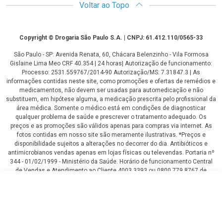
Voltar ao Topo
Copyright
Copyright © Drogaria São Paulo S.A. | CNPJ: 61.412.110/0565-33
São Paulo - SP: Avenida Renata, 60, Chácara Belenzinho - Vila Formosa
Gislaine Lima Meo CRF 40.354 | 24 horas| Autorização de funcionamento:
Processo: 2531.559767/2014-90 Autorização/MS: 7.31847.3 | As
informações contidas neste site, como promoções e ofertas de remédios e
medicamentos, não devem ser usadas para automedicação e não
substituem, em hipótese alguma, a medicação prescrita pelo profissional da
área médica. Somente o médico está em condições de diagnosticar
qualquer problema de saúde e prescrever o tratamento adequado. Os
preços e as promoções são válidos apenas para compras via internet. As
fotos contidas em nosso site são meramente ilustrativas. *Preços e
disponibilidade sujeitos a alterações no decorrer do dia. Antibióticos e
antimicrobianos vendas apenas em lojas físicas ou televendas. Portaria nº
344 - 01/02/1999 - Ministério da Saúde. Horário de funcionamento Central
de Vendas e Atendimento ao Cliente 4003 3393 ou 0800 779 8767 de
domingo a domingo das 08h00 às 20h00.
R$ 499,00
LGPD Aceite os Cookies
COMPRAR
ou
5
x
de
R$ 99,80