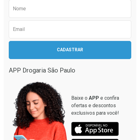
Preencha o formulário abaixo para receber 
Por R$ 63,99/cada
Por R$ 37,25/cada
Nome
Email
CADASTRAR
APP Drogaria São Paulo
Baixe o
APP
e confira
ofertas e descontos
exclusivos para você!