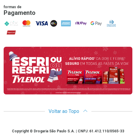
formas de
Pagamento
PIX
MasterCard
VISA
ELO
AMEX
NuPay
Google Pay
Diners Club
Hipercard
Promoção em Destaque
Voltar ao Topo
Copyright
Copyright © Drogaria São Paulo S.A. | CNPJ: 61.412.110/0565-33