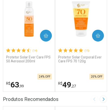
COMPRAR
COMPRAR
(14)
(15)
Protetor Solar Ever Care FPS
Protetor Solar Corporal Ever
50 Aerossol 200ml
Care FPS 70 120g
24% OFF
20% OFF
63
49
R$
R$
,99
,27
FECHAR
F
FECHAR
F
Produtos Recomendados
Imagem A
Pró