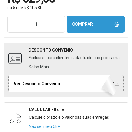
ou
5
x
de
R$ 105,80
REMOVER UMA UNIDADE
AUMENTAR UMA UNIDADE
COMPRAR
DESCONTO
CONVÊNIO
Exclusivo para clientes cadastrados no programa
Saiba Mais
Ver Desconto Convênio
CALCULAR FRETE
Formulário para Calcular o Frete
Calcule o prazo e o valor das suas entregas
Não sei meu CEP