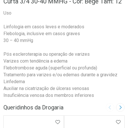
Curta 3/4 30-40 MMHG - Cor: Bege Tam: 12
Uso
Linfologia em casos leves e moderados
Flebologia, inclusive em casos graves
30 – 40 mmHg
Pós escleroterapia ou operação de varizes
Varizes com tendência a edema
Flebotrombose aguda (superficial ou profunda)
Tratamento para varizes e/ou edemas durante a gravidez
Linfedema
Auxiliar na cicatrização de úlceras venosas
Insuficiência venosa dos membros inferiores
Queridinhos da Drogaria
Imagem A
Pró
ADICIONAR AOS FAVORITOS
ADIC