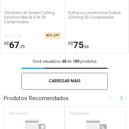
(0)
(0)
Cloridrato de Sotalol 160mg
Euthyrox Levotiroxina Sódica
Genérico Merck S/A 30
200mcg 50 Comprimidos
Comprimidos
Ativar Desconto
Ativar Desconto
40% OFF
R$ 111,51
Comprar sem Desconto
Comprar sem Desconto
67
75
R$
Comprar sem Desconto
R$
Comprar sem Desconto
Por R$ 60,09/cada
Por R$ 58,56/cada
,39
,66
Por R$ 60,09/cada
Por R$ 58,56/cada
FECHAR
FECHAR
F
F
Você visualizou
48
de
180
produtos
Laboratório
Por Menos
Laboratório
Por Menos
CARREGAR MAIS
Produtos Recomendados
Imagem A
Pró
Patrocinado
Patrocinado