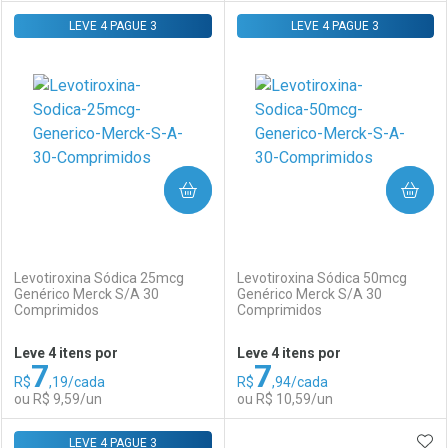
LEVE 4 PAGUE 3
FECHAR
FECHAR
LEVE 4 PAGUE 3
F
F
Laboratório
Por Menos
Laboratório
Por Menos
COMPRAR
COMPRAR
(0)
(0)
Levotiroxina Sódica 25mcg
Levotiroxina Sódica 50mcg
Genérico Merck S/A 30
Genérico Merck S/A 30
Comprimidos
Comprimidos
Ativar Desconto
Ativar Desconto
Leve 4 itens por
Leve 4 itens por
7
7
Comprar sem Desconto
Comprar sem Desconto
R$
,19/cada
R$
,94/cada
Comprar sem Desconto
Comprar sem Desconto
Por R$ 10,59/cada
Por R$ 33,31/cada
ou R$ 9,59/un
ou R$ 10,59/un
Por R$ 10,59/cada
Por R$ 33,31/cada
ADI
LEVE 4 PAGUE 3
FECHAR
FECHAR
F
F