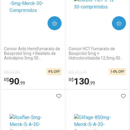
COMPRAR
COMPRAR
(0)
(0)
Concor Anlo Hemifumarato de
Concor HCT Fumarato de
Bisoprolol 5mg + Besilato de
Bisoprolol 5mg +
Anlodipino 5mg 30
Hidroclorotiazida 12,5mg 30
Ativar Desconto
Ativar Desconto
Comprimidos
Comprimidos
9% OFF
14% OFF
R$ 99,85
R$ 151,46
Comprar sem Desconto
Comprar sem Desconto
90
130
R$
Comprar sem Desconto
R$
Comprar sem Desconto
Por R$ 30,65/cada
Por R$ 61,12/cada
,99
,99
Por R$ 30,65/cada
Por R$ 61,12/cada
ADICIONAR AOS FAVORITOS
ADI
FECHAR
FECHAR
F
F
Laboratório
Por Menos
Laboratório
Por Menos