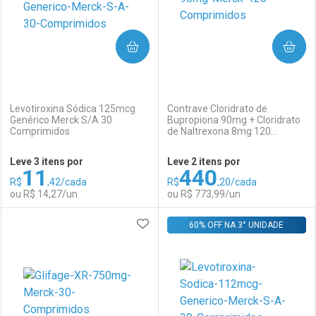
COMPRAR
COMPRAR
(0)
(0)
Levotiroxina Sódica 125mcg
Contrave Cloridrato de
Genérico Merck S/A 30
Bupropiona 90mg + Cloridrato
Comprimidos
de Naltrexona 8mg 120
Ativar Desconto
Ativar Desconto
Comprimidos
Leve 3 itens por
Leve 2 itens por
11
440
Comprar sem Desconto
Comprar sem Desconto
R$
,42/cada
R$
,20/cada
Comprar sem Desconto
Comprar sem Desconto
Por R$ 15,04/cada
Por R$ 9,73/cada
ou R$ 14,27/un
ou R$ 773,99/un
Por R$ 15,04/cada
Por R$ 9,73/cada
ADICIONAR AOS FAVORITOS
FECHAR
FECHAR
60% OFF NA 3° UNIDADE
F
F
Laboratório
Por Menos
Laboratório
Por Menos