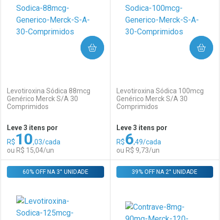
COMPRAR
COMPRAR
(0)
(0)
Levotiroxina Sódica 88mcg
Levotiroxina Sódica 100mcg
Genérico Merck S/A 30
Genérico Merck S/A 30
Comprimidos
Comprimidos
Ativar Desconto
Ativar Desconto
Leve 3 itens por
Leve 3 itens por
10
6
Comprar sem Desconto
Comprar sem Desconto
R$
,03/cada
R$
,49/cada
Comprar sem Desconto
Comprar sem Desconto
Por R$ 91,13/cada
Por R$ 45,53/cada
ou R$ 15,04/un
ou R$ 9,73/un
Por R$ 91,13/cada
Por R$ 45,53/cada
60% OFF NA 3° UNIDADE
FECHAR
FECHAR
39% OFF NA 2° UNIDADE
F
F
Laboratório
Por Menos
Laboratório
Por Menos