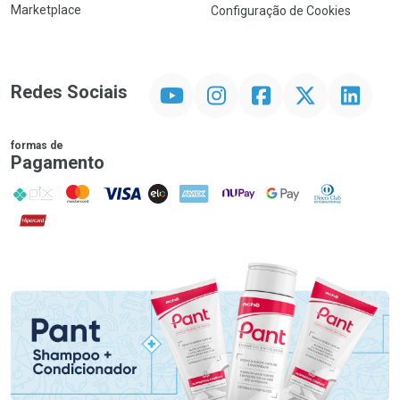
Marketplace
Configuração de Cookies
YouTube
Instagram
Facebook
Twitter
Linkedin
Redes Sociais
formas de
Pagamento
PIX
MasterCard
VISA
ELO
AMEX
NuPay
Google Pay
Diners Club
Hipercard
Promoção em Destaque