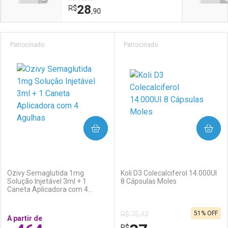
28
R$
,90
Prateleira
Patrocinado
Patrocinado
COMPRAR
COMPRAR
(0)
(0)
Ozivy Semaglutida 1mg
Koli D3 Colecalciferol 14.000UI
Solução Injetável 3ml + 1
8 Cápsulas Moles
Caneta Aplicadora com 4
Agulhas
51% OFF
R$ 75,43
A partir de
R$