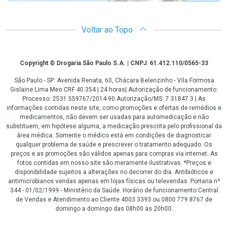
Voltar ao Topo
Copyright
Copyright © Drogaria São Paulo S.A. | CNPJ: 61.412.110/0565-33
São Paulo - SP: Avenida Renata, 60, Chácara Belenzinho - Vila Formosa
Gislaine Lima Meo CRF 40.354 | 24 horas| Autorização de funcionamento:
Processo: 2531.559767/2014-90 Autorização/MS: 7.31847.3 | As
informações contidas neste site, como promoções e ofertas de remédios e
medicamentos, não devem ser usadas para automedicação e não
substituem, em hipótese alguma, a medicação prescrita pelo profissional da
área médica. Somente o médico está em condições de diagnosticar
qualquer problema de saúde e prescrever o tratamento adequado. Os
preços e as promoções são válidos apenas para compras via internet. As
fotos contidas em nosso site são meramente ilustrativas. *Preços e
disponibilidade sujeitos a alterações no decorrer do dia. Antibióticos e
antimicrobianos vendas apenas em lojas físicas ou televendas. Portaria nº
344 - 01/02/1999 - Ministério da Saúde. Horário de funcionamento Central
de Vendas e Atendimento ao Cliente 4003 3393 ou 0800 779 8767 de
domingo a domingo das 08h00 às 20h00.