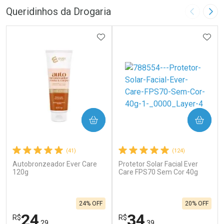
Queridinhos da Drogaria
Imagem A
Pró
ADICIONAR AOS FAVORITOS
ADIC
COMPRAR
COMPRAR
(41)
(124)
Autobronzeador Ever Care
Protetor Solar Facial Ever
120g
Care FPS70 Sem Cor 40g
24% OFF
20% OFF
24
34
R$
R$
,29
,39