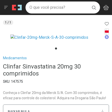
Drogaria São Paulo
Menu
Aces
Ir direto para a home
O que você precisa?
V
i
BUSCAR
Navegue pela página
Ir direto para o conteúdo
Faça a sua busca
Ir direto para a busca
Ir direto para a conta
AD
1
/ 1
Ir direto para a ajuda
Tarj
Ir direto para a notificações
Med
Ir direto para o carrinho
Ir direto para o menu
Breadcrumb
Medicamentos
Clinfar Sinvastatina 20mg 30
comprimidos
147575
Conheça o Clinfar 20mg da Merck S/A. Com 30 comprimidos, é
eficaz para controle do colesterol. Adquira na Drogaria São Paulo!
BAIXAR BULA