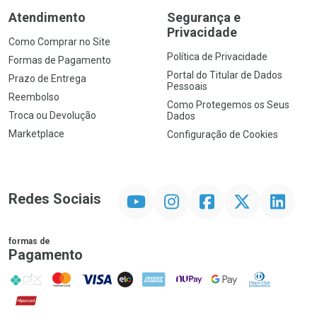
Atendimento
Segurança e
Privacidade
Como Comprar no Site
Política de Privacidade
Formas de Pagamento
Portal do Titular de Dados
Prazo de Entrega
Pessoais
Reembolso
Como Protegemos os Seus
Troca ou Devolução
Dados
Marketplace
Configuração de Cookies
YouTube
Instagram
Facebook
Twitter
Linkedin
Redes Sociais
formas de
Pagamento
PIX
MasterCard
VISA
ELO
AMEX
NuPay
Google Pay
Diners Club
Hipercard