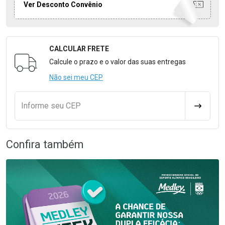
Ver Desconto Convênio
CALCULAR FRETE
Formulário para Calcular o Frete
Calcule o prazo e o valor das suas entregas
Não sei meu CEP
Informe seu CEP
CALCULA
Confira também