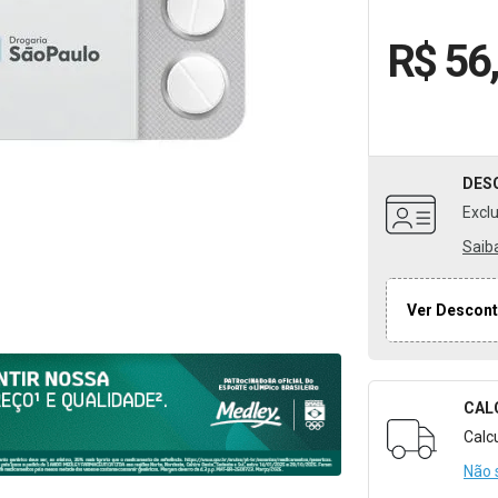
R$ 56
DES
Excl
Saib
Ver Descont
CAL
Formulári
Calc
Não 