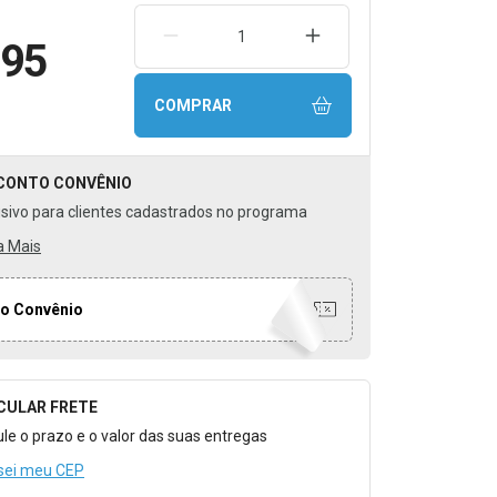
REMOVER UMA UNIDADE
AUMENTAR UMA UNIDA
,95
COMPRAR
CONTO
CONVÊNIO
usivo para clientes cadastrados no programa
a Mais
o Convênio
CULAR FRETE
o para Calcular o Frete
ule o prazo e o valor das suas entregas
sei meu CEP