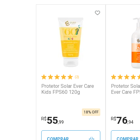
ADICIONAR AOS 
(2)
Protetor Solar Ever Care
Protetor Sola
Kids FPS60 120g
Ever Care F
18% OFF
55
76
R$
R$
,99
,94
COMPRAR
COMPRAR