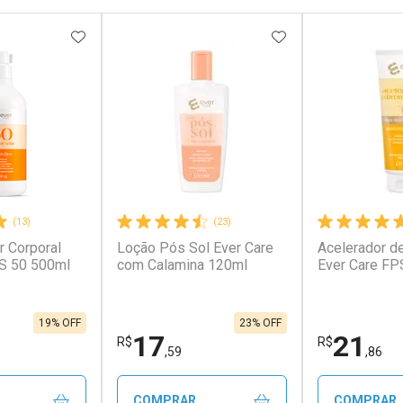
FAVORITOS
ADICIONAR AOS FAVORITOS
ADICIONAR AOS 
(13)
(23)
r Corporal
Loção Pós Sol Ever Care
Acelerador d
PS 50 500ml
com Calamina 120ml
Ever Care FP
19% OFF
23% OFF
17
21
R$
R$
,59
,86
COMPRAR
COMPRAR