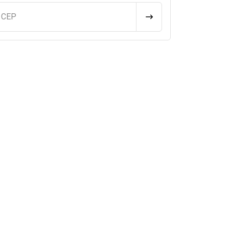
u CEP
CALCULAR FRETE