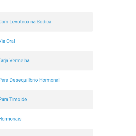
Com Levotiroxina Sódica
Via Oral
Tarja Vermelha
Para Desequilíbrio Hormonal
Para Tireoide
Hormonais