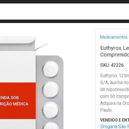
busca
isa?
Bread
Medicamentos
Euthyrox Le
Comprimid
42226
Euthyrox 125
S/A, auxilia n
de hipotireoid
com 50 compr
Adquira na Dr
Paulo.
Drogaria São 