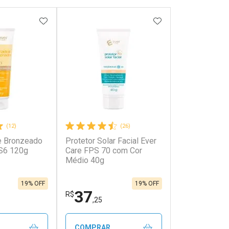
FAVORITOS
ADICIONAR AOS FAVORITOS
ADICIONAR AOS 
(12)
(26)
e Bronzeado
Protetor Solar Facial Ever
S6 120g
Care FPS 70 com Cor
Médio 40g
19% OFF
19% OFF
37
R$
,25
COMPRAR