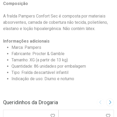
Composição
A fralda Pampers Confort Sec é composta por materiais
absorventes, camada de cobertura não tecida, polietileno,
elastano e loção hipoalergênica. Não contém látex.
Informações adicionais
Marca: Pampers
Fabricante: Procter & Gamble
Tamanho: XG (a partir de 13 kg)
Quantidade: 86 unidades por embalagem
Tipo: Fralda descartável infantil
Indicação de uso: Diurno e noturno
Queridinhos da Drogaria
Imagem A
Pró
ADICIONAR AOS FAVORITOS
ADIC