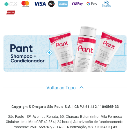
PIX
MasterCard
VISA
ELO
AMEX
NuPay
Google Pay
Diners Club
Hipercard
Promoção em Destaque
Voltar ao Topo
Copyright
Copyright © Drogaria São Paulo S.A. | CNPJ: 61.412.110/0565-33
São Paulo - SP: Avenida Renata, 60, Chácara Belenzinho - Vila Formosa
Gislaine Lima Meo CRF 40.354 | 24 horas| Autorização de funcionamento:
Processo: 2531.559767/2014-90 Autorização/MS: 7.31847.3 | As