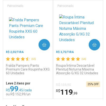
Laboratório
Laboratório
Por Menos
Por Menos
Patrocinado
Patrocinado
COMPRAR
COMPRAR
R$ 2,55/TIRA
R$ 3,75/TIRA
(65)
(64)
Fralda Pampers Pants
Roupa Íntima Descartável
Ativar Desconto
Ativar Desconto
Premium Care Roupinha XXG
Plenitud Noturna Máxima
60 Unidades
Comprar sem Desconto
Absorção G/XG 32 Unidades
Comprar sem Desconto
Por R$ 64,79/cada
Por R$ 15,19/cada
Comprar sem Desconto
Comprar sem Desconto
Leve 2 itens por
25% OFF
Por R$ 64,79/cada
Por R$ 15,19/cada
R$ 159,90
99
119
R$
,45/cada
R$
,99
ou R$ 152,99/un
FECHAR
F
FECHAR
F