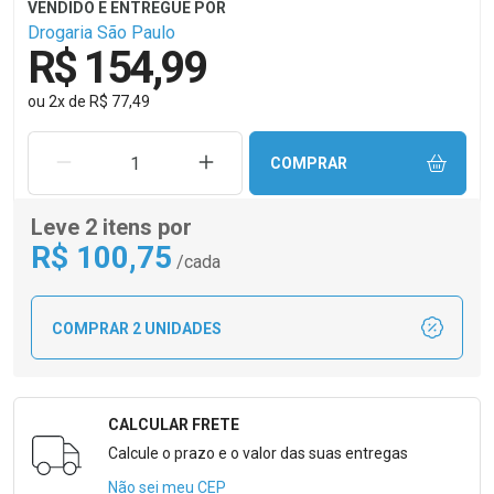
Drogaria São Paulo
R$ 154,99
ou
2
x
de
R$ 77,49
REMOVER UMA UNIDADE
AUMENTAR UMA UNIDADE
COMPRAR
Leve 2 itens por
R$
100
,75
/cada
COMPRAR 2 UNIDADES
CALCULAR FRETE
Formulário para Calcular o Frete
Calcule o prazo e o valor das suas entregas
Não sei meu CEP