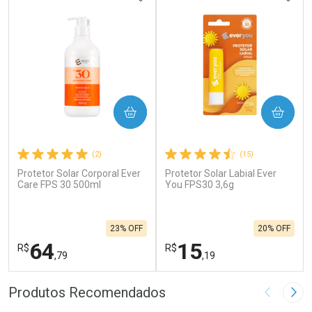
COMPRAR
COMPRAR
(2)
(15)
Protetor Solar Corporal Ever
Protetor Solar Labial Ever
Care FPS 30 500ml
You FPS30 3,6g
23% OFF
20% OFF
64
15
R$
R$
,79
,19
FECHAR
F
FECHAR
F
Produtos Recomendados
Imagem A
Pró