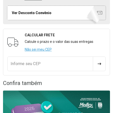
Ver Desconto Convênio
CALCULAR FRETE
Formulário para Calcular o Frete
Calcule o prazo e o valor das suas entregas
Não sei meu CEP
Informe seu CEP
CALCULA
Confira também