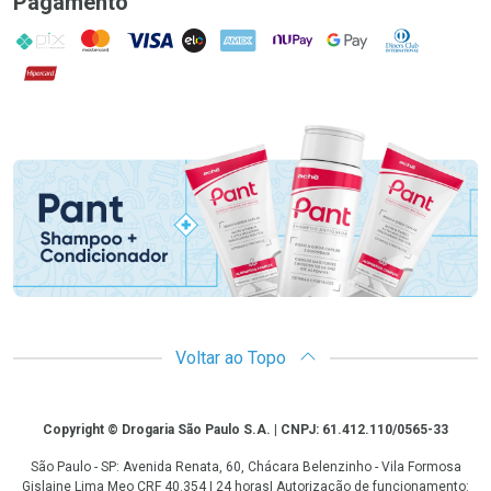
Pagamento
PIX
MasterCard
VISA
ELO
AMEX
NuPay
Google Pay
Diners Club
Hipercard
Promoção em Destaque
Voltar ao Topo
Copyright
Copyright © Drogaria São Paulo S.A. | CNPJ: 61.412.110/0565-33
São Paulo - SP: Avenida Renata, 60, Chácara Belenzinho - Vila Formosa
Gislaine Lima Meo CRF 40.354 | 24 horas| Autorização de funcionamento: