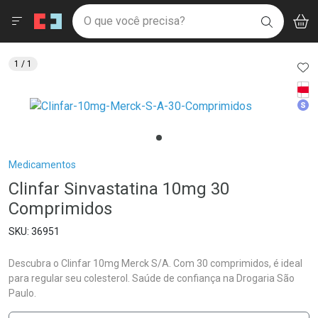
Drogaria São Paulo
Menu
Aces
Ir direto para a home
O que você precisa?
V
i
BUSCAR
Navegue pela página
Ir direto para o conteúdo
Faça a sua busca
Ir direto para a busca
Ir direto para a conta
AD
1
/ 1
Ir direto para a ajuda
Tarj
Ir direto para a notificações
Med
Ir direto para o carrinho
Ir direto para o menu
Breadcrumb
Medicamentos
Clinfar Sinvastatina 10mg 30
Comprimidos
36951
Descubra o Clinfar 10mg Merck S/A. Com 30 comprimidos, é ideal
para regular seu colesterol. Saúde de confiança na Drogaria São
Paulo.