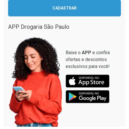
Ativar Desconto
CADASTRAR
Ativar Desconto
Comprar sem Desconto
Comprar sem Desconto
Por R$ 664,02/cada
Por R$ 57,01/cada
APP Drogaria São Paulo
Comprar sem Desconto
Comprar sem Desconto
Por R$ 664,02/cada
Por R$ 57,01/cada
Baixe o
APP
e confira
ofertas e descontos
exclusivos para você!