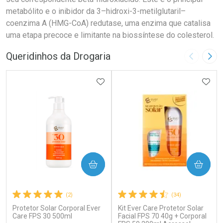
metabólito e o inibidor da 3–hidroxi-3-metilglutaril–
coenzima A (HMG-CoA) redutase, uma enzima que catalisa
uma etapa precoce e limitante na biossíntese do colesterol.
Queridinhos da Drogaria
Imagem A
Pró
ADICIONAR AOS FAVORITOS
ADIC
COMPRAR
COMPRAR
(2)
(34)
Protetor Solar Corporal Ever
Kit Ever Care Protetor Solar
Care FPS 30 500ml
Facial FPS 70 40g + Corporal