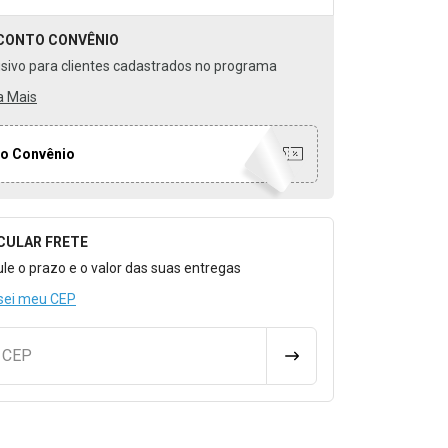
CONTO
CONVÊNIO
usivo para clientes cadastrados no programa
a Mais
o Convênio
CULAR FRETE
o para Calcular o Frete
ule o prazo e o valor das suas entregas
sei meu CEP
u CEP
CALCULAR FRETE