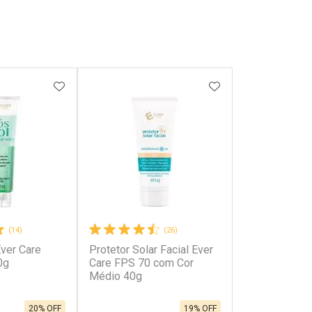
FAVORITOS
ADICIONAR AOS FAVORITOS
ADICIONAR AOS 
(14)
(26)
Ever Care
Protetor Solar Facial Ever
0g
Care FPS 70 com Cor
Médio 40g
20% OFF
19% OFF