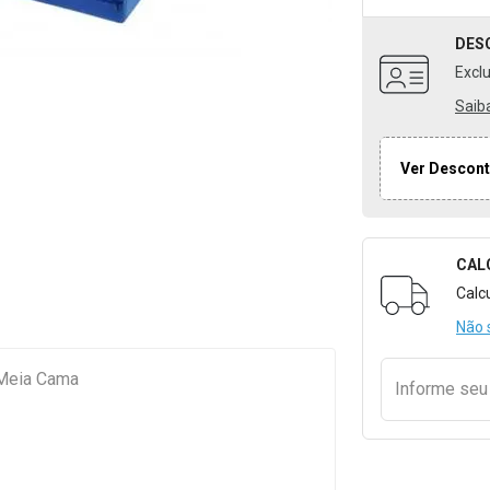
DES
Excl
Saib
Ver Descont
CAL
Formulári
Calc
Não 
 Meia Cama
Informe se