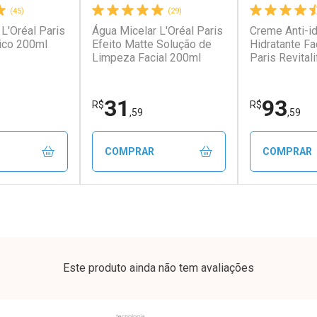
(45)
(29)
L'Oréal Paris
Água Micelar L'Oréal Paris
Creme Anti-i
conto
Ativar Desconto
Ativar Desc
ico 200ml
Efeito Matte Solução de
Hidratante Fa
Limpeza Facial 200ml
Paris Revitali
FPS20 49g
em Desconto
Comprar sem Desconto
Comprar s
em Desconto
Comprar sem Desconto
Comprar s
9/cada
Por R$ 64,79/cada
Por R$ 25,2
9/cada
Por R$ 64,79/cada
Por R$ 25,2
31
93
R$
R$
,59
,59
COMPRAR
COMPRAR
FECHAR
FECHAR
FECHAR
FECHAR
rio
Laboratório
Laborató
os
Por Menos
Por Men
Este produto ainda não tem avaliações