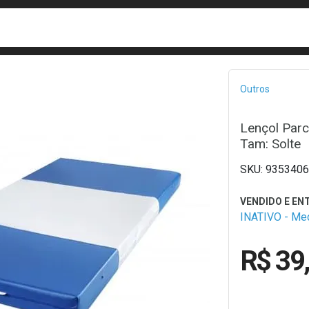
busca
isa?
Bread
Outros
Lençol Parc
Tam: Solte
9353406
INATIVO - M
R$ 39