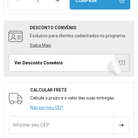
REMOVER UMA UNIDADE
AUMENTAR UMA UNIDADE
COMPRAR
DESCONTO
CONVÊNIO
Exclusivo para clientes cadastrados no programa
Saiba Mais
Ver Desconto Convênio
CALCULAR FRETE
Formulário para Calcular o Frete
Calcule o prazo e o valor das suas entregas
Não sei meu CEP
Informe seu CEP
CALCULA