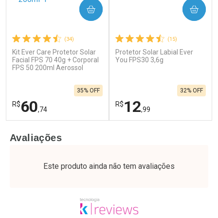
COMPRAR
COMPRAR
(34)
(15)
Kit Ever Care Protetor Solar
Protetor Solar Labial Ever
Facial FPS 70 40g + Corporal
You FPS30 3,6g
FPS 50 200ml Aerossol
35% OFF
32% OFF
60
12
R$
R$
,74
,99
FECHAR
F
FECHAR
F
Avaliações
Laboratório
Laboratório
Por Menos
Por Menos
Este produto ainda não tem avaliações