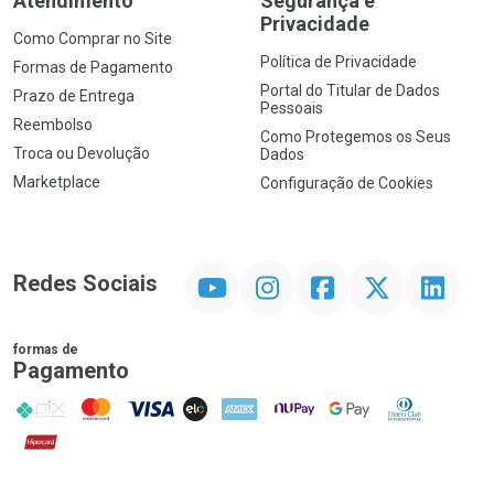
Atendimento
Segurança e
Privacidade
Como Comprar no Site
Política de Privacidade
Formas de Pagamento
Portal do Titular de Dados
Prazo de Entrega
Pessoais
Reembolso
Como Protegemos os Seus
Troca ou Devolução
Dados
Marketplace
Configuração de Cookies
YouTube
Instagram
Facebook
Twitter
Linkedin
Redes Sociais
formas de
Pagamento
PIX
MasterCard
VISA
ELO
AMEX
NuPay
Google Pay
Diners Club
Hipercard