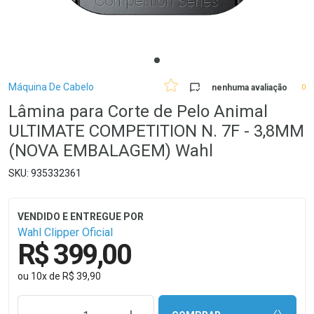
Breadcrumb
Máquina De Cabelo
nenhuma avaliação
0
Lâmina para Corte de Pelo Animal
ULTIMATE COMPETITION N. 7F - 3,8MM
(NOVA EMBALAGEM) Wahl
935332361
Wahl Clipper Oficial
R$ 399,00
ou
10
x
de
R$ 39,90