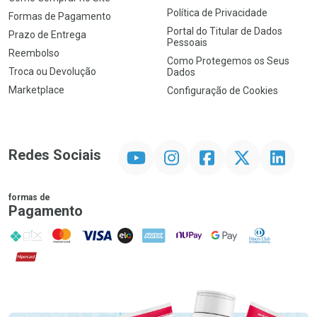
Política de Privacidade
Formas de Pagamento
Portal do Titular de Dados
Prazo de Entrega
Pessoais
Reembolso
Como Protegemos os Seus
Troca ou Devolução
Dados
Marketplace
Configuração de Cookies
YouTube
Instagram
Facebook
Twitter
Linkedin
Redes Sociais
formas de
Pagamento
PIX
MasterCard
VISA
ELO
AMEX
NuPay
Google Pay
Diners Club
Hipercard
Promoção em Destaque