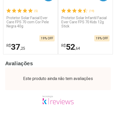
(5)
(19)
Protetor Solar Facial Ever
Protetor Solar Infantil Facial
Care FPS 70 com Cor Pele
Ever Care FPS 70 Kids 12g
Negra 40g
Stick
19% OFF
19% OFF
37
52
R$
R$
,25
,64
FECHAR
F
FECHAR
F
Avaliações
Laboratório
Laboratório
Por Menos
Por Menos
Este produto ainda não tem avaliações