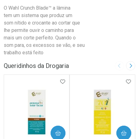
O Wahl Crunch Blade™ a lâmina
tem um sistema que produz um
som nítido e crocante ao cortar que
lhe permite ouvir o caminho para
mais um corte perfeito. Quando o
som para, os excessos se vão, e seu
trabalho está feito
Queridinhos da Drogaria
Imagem A
Pró
ADICIONAR AOS FAVORITOS
ADIC
COMPRAR
COMPRAR