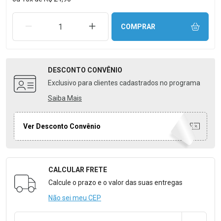
REMOVER UMA UNIDADE
AUMENTAR UMA UNIDADE
COMPRAR
DESCONTO
CONVÊNIO
Exclusivo para clientes cadastrados no programa
Saiba Mais
Ver Desconto Convênio
CALCULAR FRETE
Formulário para Calcular o Frete
Calcule o prazo e o valor das suas entregas
Não sei meu CEP