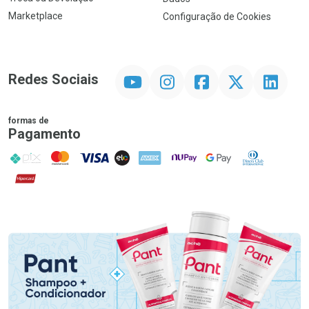
Marketplace
Configuração de Cookies
YouTube
Instagram
Facebook
Twitter
Linkedin
Redes Sociais
formas de
Pagamento
PIX
MasterCard
VISA
ELO
AMEX
NuPay
Google Pay
Diners Club
Hipercard
Promoção em Destaque