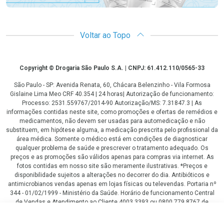
Voltar ao Topo
Copyright
Copyright © Drogaria São Paulo S.A. | CNPJ: 61.412.110/0565-33
São Paulo - SP: Avenida Renata, 60, Chácara Belenzinho - Vila Formosa
Gislaine Lima Meo CRF 40.354 | 24 horas| Autorização de funcionamento:
Processo: 2531.559767/2014-90 Autorização/MS: 7.31847.3 | As
informações contidas neste site, como promoções e ofertas de remédios e
medicamentos, não devem ser usadas para automedicação e não
substituem, em hipótese alguma, a medicação prescrita pelo profissional da
área médica. Somente o médico está em condições de diagnosticar
qualquer problema de saúde e prescrever o tratamento adequado. Os
preços e as promoções são válidos apenas para compras via internet. As
fotos contidas em nosso site são meramente ilustrativas. *Preços e
disponibilidade sujeitos a alterações no decorrer do dia. Antibióticos e
antimicrobianos vendas apenas em lojas físicas ou televendas. Portaria nº
344 - 01/02/1999 - Ministério da Saúde. Horário de funcionamento Central
de Vendas e Atendimento ao Cliente 4003 3393 ou 0800 779 8767 de
domingo a domingo das 08h00 às 20h00.
R$ 142,54