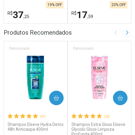
19% OFF
23% OFF
37
17
R$
R$
,25
,59
FECHAR
F
FECHAR
F
Produtos Recomendados
Imagem A
Pró
Laboratório
Laboratório
Por Menos
Por Menos
Patrocinado
Patrocinado
COMPRAR
COMPRAR
(51)
(22)
Shampoo Elseve Hydra Detox
Shampoo Extra Gloss Elseve
Ativar Desconto
Ativar Desconto
48h Anticaspa 400ml
Glycolic Gloss Limpeza
Comprar sem Desconto
Profunda 400ml
Comprar sem Desconto