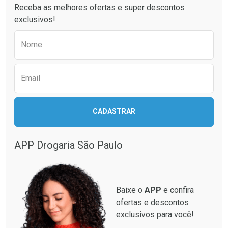
Receba as melhores ofertas e super descontos
Comprar sem Desconto
Comprar sem Desconto
exclusivos!
Por R$ 27,99/cada
Por R$ 24,79/cada
Comprar sem Desconto
Comprar sem Desconto
Preencha o formulário abaixo para receber 
Por R$ 27,99/cada
Por R$ 24,79/cada
Nome
Email
CADASTRAR
APP Drogaria São Paulo
Baixe o
APP
e confira
ofertas e descontos
exclusivos para você!