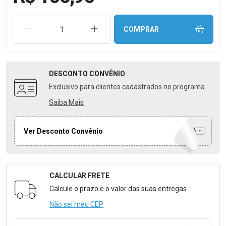
REMOVER UMA UNIDADE
AUMENTAR UMA UNIDADE
COMPRAR
DESCONTO
CONVÊNIO
Exclusivo para clientes cadastrados no programa
Saiba Mais
Ver Desconto Convênio
CALCULAR FRETE
Formulário para Calcular o Frete
Calcule o prazo e o valor das suas entregas
Não sei meu CEP