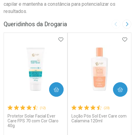
capilar e mantenha a constância para potencializar os
resultados.
Queridinhos da Drogaria
Imagem A
Pró
ADICIONAR AOS FAVORITOS
ADIC
COMPRAR
COMPRAR
(12)
(23)
Protetor Solar Facial Ever
Loção Pós Sol Ever Care com
Care FPS 70 com Cor Claro
Calamina 120ml
40g