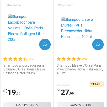
Prateleira
Patrocinado
Patrocinado
COMPRAR
COMPRAR
(15)
(21)
Shampoo Encorpador para
Shampoo Elseve L'Oréal Paris
Volume L'Oréal Paris Elseve
Preenchedor Hidra Hialurônico,
Collagen Lifter 200ml
400ml
21% OFF
R$ 35,49
19
27
R$
R$
,99
,99
LOJA PARCEIRA
FECHAR
FECHAR
LOJA PARCEIRA
F
F