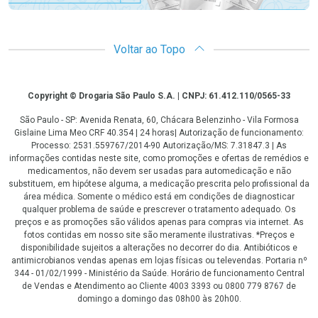
Voltar ao Topo
Copyright
Copyright © Drogaria São Paulo S.A. | CNPJ: 61.412.110/0565-33
São Paulo - SP: Avenida Renata, 60, Chácara Belenzinho - Vila Formosa
Gislaine Lima Meo CRF 40.354 | 24 horas| Autorização de funcionamento:
Processo: 2531.559767/2014-90 Autorização/MS: 7.31847.3 | As
informações contidas neste site, como promoções e ofertas de remédios e
medicamentos, não devem ser usadas para automedicação e não
substituem, em hipótese alguma, a medicação prescrita pelo profissional da
área médica. Somente o médico está em condições de diagnosticar
qualquer problema de saúde e prescrever o tratamento adequado. Os
preços e as promoções são válidos apenas para compras via internet. As
fotos contidas em nosso site são meramente ilustrativas. *Preços e
disponibilidade sujeitos a alterações no decorrer do dia. Antibióticos e
antimicrobianos vendas apenas em lojas físicas ou televendas. Portaria nº
344 - 01/02/1999 - Ministério da Saúde. Horário de funcionamento Central
de Vendas e Atendimento ao Cliente 4003 3393 ou 0800 779 8767 de
domingo a domingo das 08h00 às 20h00.