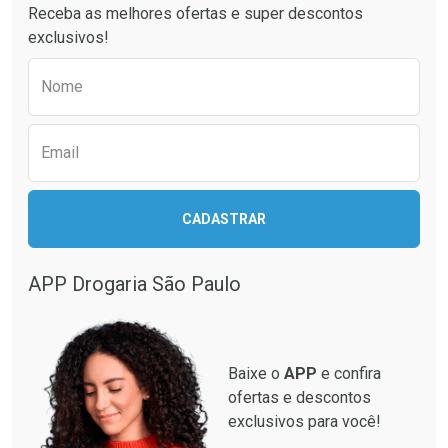
Receba as melhores ofertas e super descontos
exclusivos!
Preencha o formulário abaixo para receber 
Ativar Desconto
Ativar Desconto
Nome
Comprar sem Desconto
Comprar sem Desconto
Comprar sem Desconto
Comprar sem Desconto
Por R$ 35,99/cada
Por R$ 33,22/cada
Por R$ 35,99/cada
Por R$ 33,22/cada
Email
CADASTRAR
APP Drogaria São Paulo
Baixe o
APP
e confira
ofertas e descontos
exclusivos para você!