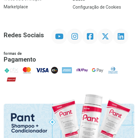
Marketplace
Configuração de Cookies
YouTube
Instagram
Facebook
Twitter
Linkedin
Redes Sociais
formas de
Pagamento
PIX
MasterCard
VISA
ELO
AMEX
NuPay
Google Pay
Diners Club
Hipercard
Promoção em Destaque