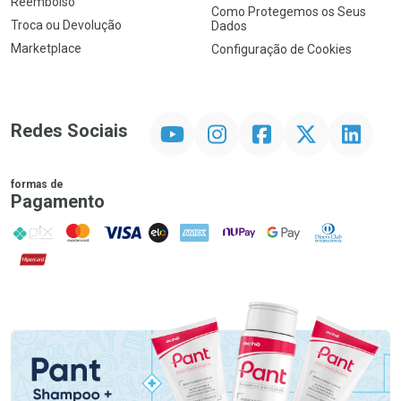
Reembolso
Como Protegemos os Seus
Troca ou Devolução
Dados
Marketplace
Configuração de Cookies
YouTube
Instagram
Facebook
Twitter
Linkedin
Redes Sociais
formas de
Pagamento
PIX
MasterCard
VISA
ELO
AMEX
NuPay
Google Pay
Diners Club
Hipercard
Promoção em Destaque