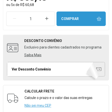
ou
5
x
de
R$ 60,68
REMOVER UMA UNIDADE
AUMENTAR UMA UNIDADE
COMPRAR
DESCONTO
CONVÊNIO
Exclusivo para clientes cadastrados no programa
Saiba Mais
Ver Desconto Convênio
CALCULAR FRETE
Formulário para Calcular o Frete
Calcule o prazo e o valor das suas entregas
Não sei meu CEP