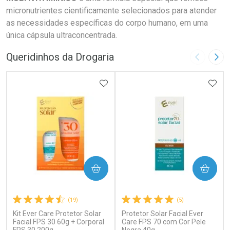
micronutrientes cientificamente selecionados para atender
as necessidades específicas do corpo humano, em uma
única cápsula ultraconcentrada.
Queridinhos da Drogaria
Imagem A
Pró
ADICIONAR AOS FAVORITOS
ADIC
COMPRAR
COMPRAR
(19)
(5)
Kit Ever Care Protetor Solar
Protetor Solar Facial Ever
Facial FPS 30 60g + Corporal
Care FPS 70 com Cor Pele