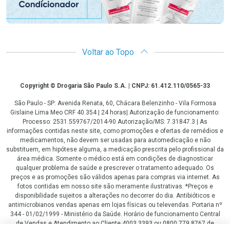
Voltar ao Topo
Copyright
Copyright © Drogaria São Paulo S.A. | CNPJ: 61.412.110/0565-33
São Paulo - SP: Avenida Renata, 60, Chácara Belenzinho - Vila Formosa
Gislaine Lima Meo CRF 40.354 | 24 horas| Autorização de funcionamento:
Processo: 2531.559767/2014-90 Autorização/MS: 7.31847.3 | As
informações contidas neste site, como promoções e ofertas de remédios e
medicamentos, não devem ser usadas para automedicação e não
substituem, em hipótese alguma, a medicação prescrita pelo profissional da
área médica. Somente o médico está em condições de diagnosticar
qualquer problema de saúde e prescrever o tratamento adequado. Os
preços e as promoções são válidos apenas para compras via internet. As
fotos contidas em nosso site são meramente ilustrativas. *Preços e
disponibilidade sujeitos a alterações no decorrer do dia. Antibióticos e
antimicrobianos vendas apenas em lojas físicas ou televendas. Portaria nº
344 - 01/02/1999 - Ministério da Saúde. Horário de funcionamento Central
de Vendas e Atendimento ao Cliente 4003 3393 ou 0800 779 8767 de