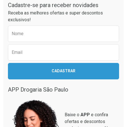
Cadastre-se para receber novidades
Ativar Desconto
Ativar Desconto
Receba as melhores ofertas e super descontos
Comprar sem Desconto
Comprar sem Desconto
exclusivos!
Por R$ 32,26/cada
Por R$ 137,21/cada
Comprar sem Desconto
Comprar sem Desconto
Preencha o formulário abaixo para receber 
Por R$ 32,26/cada
Por R$ 137,21/cada
Nome
Email
CADASTRAR
APP Drogaria São Paulo
Baixe o
APP
e confira
ofertas e descontos