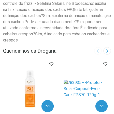
controle do frizz. - Gelatina Salon Line #todecacho: auxilia
na finalização e fixação dos cachos.FAQEste kit ajuda na
definição dos cachos?Sim, auxilia na definição e manutenção
dos cachos.Pode ser usado diariamente?Sim, pode ser
utilizado conforme a necessidade dos fios.É indicado para
cabelos crespos?Sim, é indicado para cabelos cacheados e
crespos.
Queridinhos da Drogaria
Imagem A
Pró
ADICIONAR AOS FAVORITOS
ADIC
COMPRAR
COMPRAR