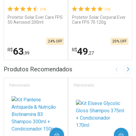
(14)
(15)
Protetor Solar Ever Care FPS
Protetor Solar Corporal Ever
50 Aerossol 200ml
Care FPS 70 120g
24% OFF
20% OFF
63
49
R$
R$
,99
,27
FECHAR
F
FECHAR
F
Produtos Recomendados
Imagem A
Pró
Laboratório
Laboratório
Por Menos
Por Menos
Patrocinado
Patrocinado
COMPRAR
COMPRAR