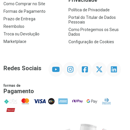
Como Comprar no Site
Política de Privacidade
Formas de Pagamento
Portal do Titular de Dados
Prazo de Entrega
Pessoais
Reembolso
Como Protegemos os Seus
Troca ou Devolução
Dados
Marketplace
Configuração de Cookies
YouTube
Instagram
Facebook
Twitter
Linkedin
Redes Sociais
formas de
Pagamento
PIX
MasterCard
VISA
ELO
AMEX
NuPay
Google Pay
Diners Club
Hipercard
Promoção em Destaque