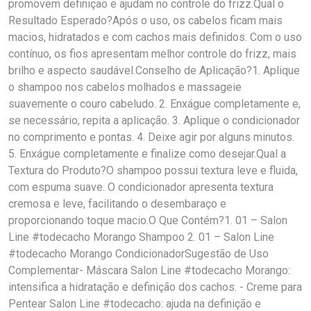
promovem definição e ajudam no controle do frizz.Qual o
Resultado Esperado?Após o uso, os cabelos ficam mais
macios, hidratados e com cachos mais definidos. Com o uso
contínuo, os fios apresentam melhor controle do frizz, mais
brilho e aspecto saudável.Conselho de Aplicação?1. Aplique
o shampoo nos cabelos molhados e massageie
suavemente o couro cabeludo. 2. Enxágue completamente e,
se necessário, repita a aplicação. 3. Aplique o condicionador
no comprimento e pontas. 4. Deixe agir por alguns minutos.
5. Enxágue completamente e finalize como desejar.Qual a
Textura do Produto?O shampoo possui textura leve e fluida,
com espuma suave. O condicionador apresenta textura
cremosa e leve, facilitando o desembaraço e
proporcionando toque macio.O Que Contém?1. 01 – Salon
Line #todecacho Morango Shampoo 2. 01 – Salon Line
#todecacho Morango CondicionadorSugestão de Uso
Complementar- Máscara Salon Line #todecacho Morango:
intensifica a hidratação e definição dos cachos. - Creme para
Pentear Salon Line #todecacho: ajuda na definição e