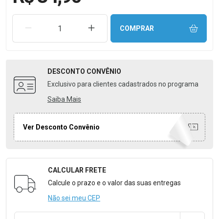
REMOVER UMA UNIDADE
AUMENTAR UMA UNIDADE
COMPRAR
DESCONTO
CONVÊNIO
Exclusivo para clientes cadastrados no programa
Saiba Mais
Ver Desconto Convênio
CALCULAR FRETE
Formulário para Calcular o Frete
Calcule o prazo e o valor das suas entregas
Não sei meu CEP