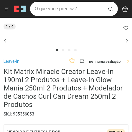
Drogaria São Paulo
Menu
Aces
Ir direto para a home
O que você precisa?
V
i
BUSCAR
Navegue pela página
Ir direto para o conteúdo
Faça a sua busca
Ir direto para a busca
Ir direto para a conta
AD
1
/ 4
Ir direto para a ajuda
Ir direto para a notificações
Ir direto para o carrinho
Ir direto para o menu
Breadcrumb
Leave-In
nenhuma avaliação
0
Kit Matrix Miracle Creator Leave-In
190ml 2 Produtos + Leave-In Glow
Mania 250ml 2 Produtos + Modelador
de Cachos Curl Can Dream 250ml 2
Produtos
935356053