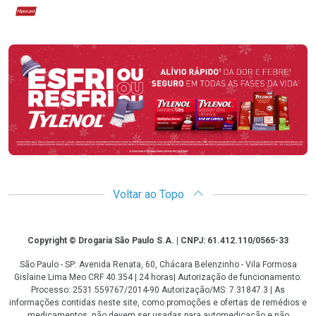
Hipercard
Promoção em Destaque
Voltar ao Topo
Copyright
Copyright © Drogaria São Paulo S.A. | CNPJ: 61.412.110/0565-33
São Paulo - SP: Avenida Renata, 60, Chácara Belenzinho - Vila Formosa
Gislaine Lima Meo CRF 40.354 | 24 horas| Autorização de funcionamento:
Processo: 2531.559767/2014-90 Autorização/MS: 7.31847.3 | As
informações contidas neste site, como promoções e ofertas de remédios e
medicamentos, não devem ser usadas para automedicação e não