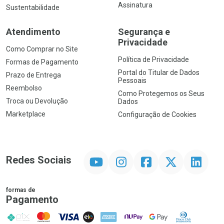
Assinatura
Sustentabilidade
Atendimento
Segurança e
Privacidade
Como Comprar no Site
Política de Privacidade
Formas de Pagamento
Portal do Titular de Dados
Prazo de Entrega
Pessoais
Reembolso
Como Protegemos os Seus
Troca ou Devolução
Dados
Marketplace
Configuração de Cookies
YouTube
Instagram
Facebook
Twitter
Linkedin
Redes Sociais
formas de
Pagamento
PIX
MasterCard
VISA
ELO
AMEX
NuPay
Google Pay
Diners Club