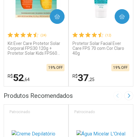
COMPRAR
COMPRAR
(24)
(12)
Kit Ever Care Protetor Solar
Protetor Solar Facial Ever
Corporal FPS30 120g +
Care FPS 70 com Cor Claro
Protetor Solar Kids FPS60
40g
120g
19% OFF
19% OFF
52
37
R$
R$
,64
,25
FECHAR
F
FECHAR
F
Produtos Recomendados
Imagem A
Pró
Laboratório
Laboratório
Por Menos
Por Menos
Patrocinado
Patrocinado