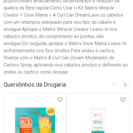
proporcionam amaciamento, desembaraço e redução da
quebra da fibra capilar.Como Usar o Kit Matrix Miracle
Creator + Glow Mania + A Curl Can DreamLave os cabelos
com um shampoo adequado para seu tipo de cabelo e
enxágue.Aplique o Matrix Miracle Creator Leave-In nos
cabelos úmidos, do comprimento às pontas, não
enxágue.Em seguida, aplique o Matrix Glow Mania Leave-In
uniformemente nos fios úmidos.Para ondas e cachos,
finalize com o Matrix A Curl Can Dream Modelador de
Cachos Spray, aplicando nos cabelos úmidos e definindo as
ondas ou cachos como desejar.
Queridinhos da Drogaria
Imagem A
Pró
ADICIONAR AOS FAVORITOS
ADIC