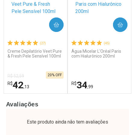
COMPRAR
COMPRAR
(27)
(45)
Creme Depilatório Veet Pure
Água Micelar L'Oréal Paris
Ativar Desconto
Ativar Desconto
& Fresh Pele Sensível 100ml
com Hialurônico 200ml
Comprar sem Desconto
Comprar sem Desconto
Por R$ 52,64/cada
Por R$ 37,25/cada
Comprar sem Desconto
Comprar sem Desconto
20% OFF
Por R$ 52,64/cada
Por R$ 37,25/cada
R$ 52,59
42
34
R$
R$
,13
,99
FECHAR
F
FECHAR
F
Avaliações
Laboratório
Laboratório
Por Menos
Por Menos
Este produto ainda não tem avaliações