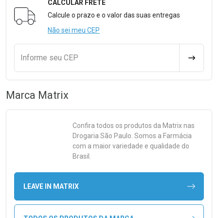
CALCULAR FRETE
Formulário para Calcular o Frete
Calcule o prazo e o valor das suas entregas
Não sei meu CEP
Informe seu CEP
CALCULA
Marca
Matrix
Confira todos os produtos da
Matrix
nas
Drogaria São Paulo. Somos a Farmácia
com a maior variedade e qualidade do
Brasil.
LEAVE IN MATRIX