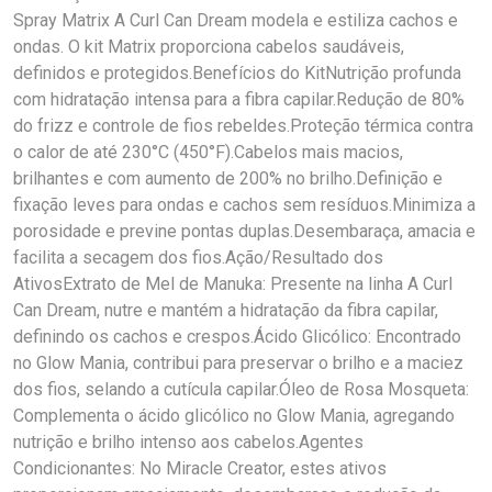
Spray Matrix A Curl Can Dream modela e estiliza cachos e
ondas. O kit Matrix proporciona cabelos saudáveis,
definidos e protegidos.Benefícios do KitNutrição profunda
com hidratação intensa para a fibra capilar.Redução de 80%
do frizz e controle de fios rebeldes.Proteção térmica contra
o calor de até 230°C (450°F).Cabelos mais macios,
brilhantes e com aumento de 200% no brilho.Definição e
fixação leves para ondas e cachos sem resíduos.Minimiza a
porosidade e previne pontas duplas.Desembaraça, amacia e
facilita a secagem dos fios.Ação/Resultado dos
AtivosExtrato de Mel de Manuka: Presente na linha A Curl
Can Dream, nutre e mantém a hidratação da fibra capilar,
definindo os cachos e crespos.Ácido Glicólico: Encontrado
no Glow Mania, contribui para preservar o brilho e a maciez
dos fios, selando a cutícula capilar.Óleo de Rosa Mosqueta:
Complementa o ácido glicólico no Glow Mania, agregando
nutrição e brilho intenso aos cabelos.Agentes
Condicionantes: No Miracle Creator, estes ativos