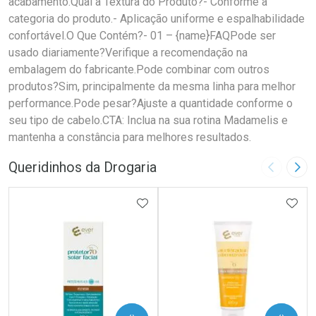
acabamento.Qual a Textura do Produto?- Conforme a
categoria do produto.- Aplicação uniforme e espalhabilidade
confortável.O Que Contém?- 01 – {name}FAQPode ser
usado diariamente?Verifique a recomendação na
embalagem do fabricante.Pode combinar com outros
produtos?Sim, principalmente da mesma linha para melhor
performance.Pode pesar?Ajuste a quantidade conforme o
seu tipo de cabelo.CTA: Inclua na sua rotina Madamelis e
mantenha a constância para melhores resultados.
Queridinhos da Drogaria
Imagem A
Pró
ADICIONAR AOS FAVORITOS
ADIC