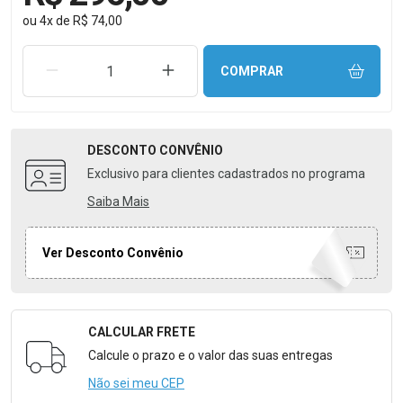
ou
4
x
de
R$ 74,00
REMOVER UMA UNIDADE
AUMENTAR UMA UNIDADE
COMPRAR
DESCONTO
CONVÊNIO
Exclusivo para clientes cadastrados no programa
Saiba Mais
Ver Desconto Convênio
CALCULAR FRETE
Formulário para Calcular o Frete
Calcule o prazo e o valor das suas entregas
Não sei meu CEP