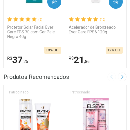
COMPRAR
COMPRAR
(5)
(12)
Protetor Solar Facial Ever
Acelerador de Bronzeado
Care FPS 70 com Cor Pele
Ever Care FPS6 120g
Negra 40g
19% OFF
19% OFF
37
21
R$
R$
,25
,86
FECHAR
F
FECHAR
F
Produtos Recomendados
Imagem A
Pró
Laboratório
Laboratório
Por Menos
Por Menos
Patrocinado
Patrocinado