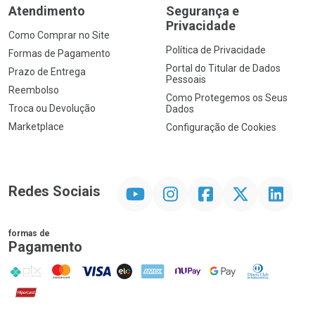
Atendimento
Segurança e
Privacidade
Como Comprar no Site
Política de Privacidade
Formas de Pagamento
Portal do Titular de Dados
Prazo de Entrega
Pessoais
Reembolso
Como Protegemos os Seus
Troca ou Devolução
Dados
Marketplace
Configuração de Cookies
YouTube
Instagram
Facebook
Twitter
Linkedin
Redes Sociais
formas de
Pagamento
PIX
MasterCard
VISA
ELO
AMEX
NuPay
Google Pay
Diners Club
Hipercard