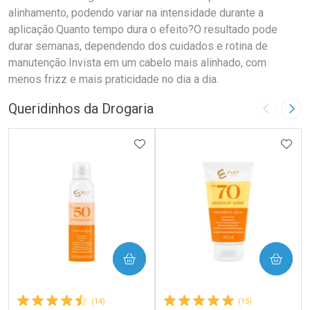
alinhamento, podendo variar na intensidade durante a
aplicação.Quanto tempo dura o efeito?O resultado pode
durar semanas, dependendo dos cuidados e rotina de
manutenção.Invista em um cabelo mais alinhado, com
menos frizz e mais praticidade no dia a dia.
Queridinhos da Drogaria
Imagem A
Pró
ADICIONAR AOS FAVORITOS
ADIC
COMPRAR
COMPRAR
(14)
(15)