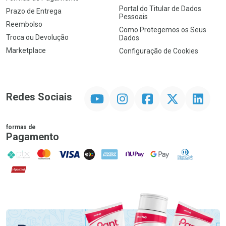
Portal do Titular de Dados
Prazo de Entrega
Pessoais
Reembolso
Como Protegemos os Seus
Troca ou Devolução
Dados
Marketplace
Configuração de Cookies
YouTube
Instagram
Facebook
Twitter
Linkedin
Redes Sociais
formas de
Pagamento
PIX
MasterCard
VISA
ELO
AMEX
NuPay
Google Pay
Diners Club
Hipercard
Promoção em Destaque