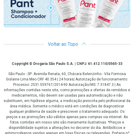
Voltar ao Topo
Copyright
Copyright © Drogaria São Paulo S.A. | CNPJ: 61.412.110/0565-33
São Paulo - SP: Avenida Renata, 60, Chácara Belenzinho - Vila Formosa
Gislaine Lima Meo CRF 40.354 | 24 horas| Autorização de funcionamento:
Processo: 2531.559767/2014-90 Autorização/MS: 7.31847.3 | As
informações contidas neste site, como promoções e ofertas de remédios e
medicamentos, não devem ser usadas para automedicação e não
substituem, em hipótese alguma, a medicação prescrita pelo profissional da
área médica. Somente o médico está em condições de diagnosticar
qualquer problema de saúde e prescrever o tratamento adequado. Os
preços e as promoções são válidos apenas para compras via internet. As
fotos contidas em nosso site são meramente ilustrativas. *Preços e
disponibilidade sujeitos a alterações no decorrer do dia. Antibióticos e
antimicrobianos vendas apenas em lojas físicas ou televendas. Portaria nº