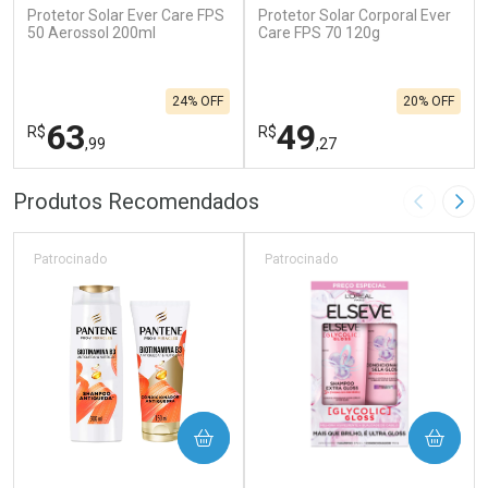
Protetor Solar Ever Care FPS
Protetor Solar Corporal Ever
50 Aerossol 200ml
Care FPS 70 120g
24% OFF
20% OFF
63
49
R$
R$
,99
,27
FECHAR
F
FECHAR
F
Produtos Recomendados
Imagem A
Pró
Laboratório
Laboratório
Por Menos
Por Menos
Patrocinado
Patrocinado
COMPRAR
COMPRAR