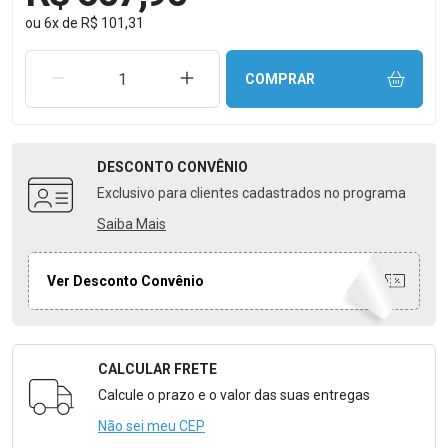
ou
6
x
de
R$ 101,31
REMOVER UMA UNIDADE
AUMENTAR UMA UNIDADE
COMPRAR
DESCONTO
CONVÊNIO
Exclusivo para clientes cadastrados no programa
Saiba Mais
Ver Desconto Convênio
CALCULAR FRETE
Formulário para Calcular o Frete
Calcule o prazo e o valor das suas entregas
Não sei meu CEP