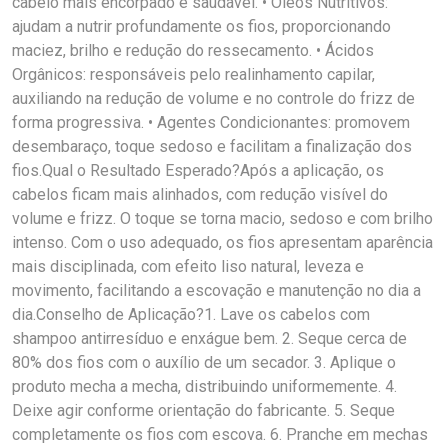
cabelo mais encorpado e saudável. • Óleos Nutritivos:
ajudam a nutrir profundamente os fios, proporcionando
maciez, brilho e redução do ressecamento. • Ácidos
Orgânicos: responsáveis pelo realinhamento capilar,
auxiliando na redução de volume e no controle do frizz de
forma progressiva. • Agentes Condicionantes: promovem
desembaraço, toque sedoso e facilitam a finalização dos
fios.Qual o Resultado Esperado?Após a aplicação, os
cabelos ficam mais alinhados, com redução visível do
volume e frizz. O toque se torna macio, sedoso e com brilho
intenso. Com o uso adequado, os fios apresentam aparência
mais disciplinada, com efeito liso natural, leveza e
movimento, facilitando a escovação e manutenção no dia a
dia.Conselho de Aplicação?1. Lave os cabelos com
shampoo antirresíduo e enxágue bem. 2. Seque cerca de
80% dos fios com o auxílio de um secador. 3. Aplique o
produto mecha a mecha, distribuindo uniformemente. 4.
Deixe agir conforme orientação do fabricante. 5. Seque
completamente os fios com escova. 6. Pranche em mechas