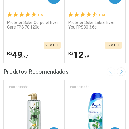
(15)
(15)
Protetor Solar Corporal Ever
Protetor Solar Labial Ever
Care FPS 70 120g
You FPS30 3,6g
20% OFF
32% OFF
49
12
R$
R$
,27
,99
FECHAR
F
FECHAR
F
Produtos Recomendados
Imagem A
Pró
Laboratório
Laboratório
Por Menos
Por Menos
Patrocinado
Patrocinado