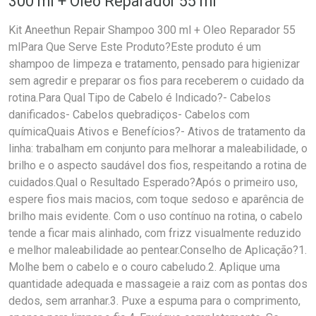
300 ml + Oleo Reparador 55 ml
Kit Aneethun Repair Shampoo 300 ml + Oleo Reparador 55
mlPara Que Serve Este Produto?Este produto é um
shampoo de limpeza e tratamento, pensado para higienizar
sem agredir e preparar os fios para receberem o cuidado da
rotina.Para Qual Tipo de Cabelo é Indicado?- Cabelos
danificados- Cabelos quebradiços- Cabelos com
químicaQuais Ativos e Benefícios?- Ativos de tratamento da
linha: trabalham em conjunto para melhorar a maleabilidade, o
brilho e o aspecto saudável dos fios, respeitando a rotina de
cuidados.Qual o Resultado Esperado?Após o primeiro uso,
espere fios mais macios, com toque sedoso e aparência de
brilho mais evidente. Com o uso contínuo na rotina, o cabelo
tende a ficar mais alinhado, com frizz visualmente reduzido
e melhor maleabilidade ao pentear.Conselho de Aplicação?1.
Molhe bem o cabelo e o couro cabeludo.2. Aplique uma
quantidade adequada e massageie a raiz com as pontas dos
dedos, sem arranhar.3. Puxe a espuma para o comprimento,