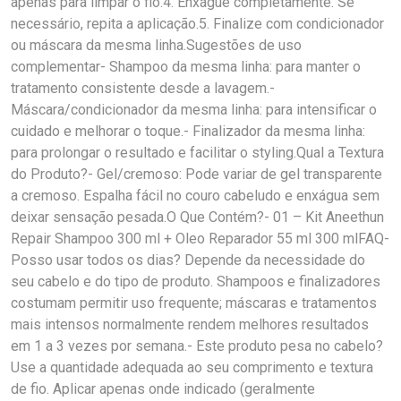
apenas para limpar o fio.4. Enxágue completamente. Se
necessário, repita a aplicação.5. Finalize com condicionador
ou máscara da mesma linha.Sugestões de uso
complementar- Shampoo da mesma linha: para manter o
tratamento consistente desde a lavagem.-
Máscara/condicionador da mesma linha: para intensificar o
cuidado e melhorar o toque.- Finalizador da mesma linha:
para prolongar o resultado e facilitar o styling.Qual a Textura
do Produto?- Gel/cremoso: Pode variar de gel transparente
a cremoso. Espalha fácil no couro cabeludo e enxágua sem
deixar sensação pesada.O Que Contém?- 01 – Kit Aneethun
Repair Shampoo 300 ml + Oleo Reparador 55 ml 300 mlFAQ-
Posso usar todos os dias? Depende da necessidade do
seu cabelo e do tipo de produto. Shampoos e finalizadores
costumam permitir uso frequente; máscaras e tratamentos
mais intensos normalmente rendem melhores resultados
em 1 a 3 vezes por semana.- Este produto pesa no cabelo?
Use a quantidade adequada ao seu comprimento e textura
de fio. Aplicar apenas onde indicado (geralmente