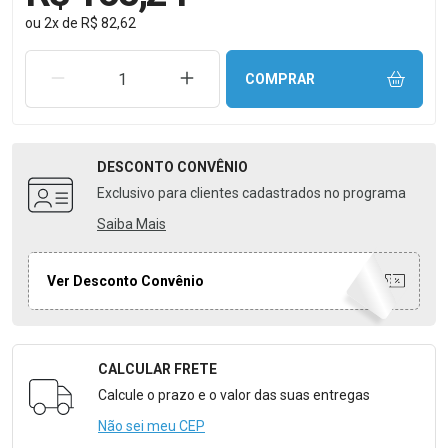
ou
2
x
de
R$ 82,62
REMOVER UMA UNIDADE
AUMENTAR UMA UNIDADE
COMPRAR
DESCONTO
CONVÊNIO
Exclusivo para clientes cadastrados no programa
Saiba Mais
Ver Desconto Convênio
CALCULAR FRETE
Formulário para Calcular o Frete
Calcule o prazo e o valor das suas entregas
Não sei meu CEP