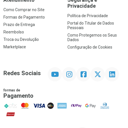
Privacidade
Como Comprar no Site
Política de Privacidade
Formas de Pagamento
Portal do Titular de Dados
Prazo de Entrega
Pessoais
Reembolso
Como Protegemos os Seus
Troca ou Devolução
Dados
Marketplace
Configuração de Cookies
YouTube
Instagram
Facebook
Twitter
Linkedin
Redes Sociais
formas de
Pagamento
PIX
MasterCard
VISA
ELO
AMEX
NuPay
Google Pay
Diners Club
Hipercard