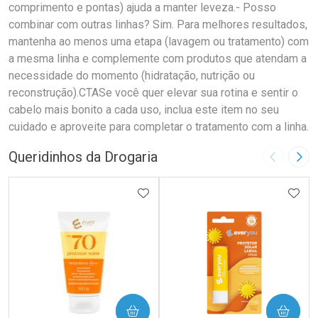
comprimento e pontas) ajuda a manter leveza.- Posso
combinar com outras linhas? Sim. Para melhores resultados,
mantenha ao menos uma etapa (lavagem ou tratamento) com
a mesma linha e complemente com produtos que atendam a
necessidade do momento (hidratação, nutrição ou
reconstrução).CTASe você quer elevar sua rotina e sentir o
cabelo mais bonito a cada uso, inclua este item no seu
cuidado e aproveite para completar o tratamento com a linha.
Queridinhos da Drogaria
Imagem A
Pró
ADICIONAR AOS FAVORITOS
ADIC
COMPRAR
COMPRAR