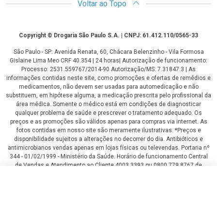
Voltar ao Topo
Copyright
Copyright © Drogaria São Paulo S.A. | CNPJ: 61.412.110/0565-33
São Paulo - SP: Avenida Renata, 60, Chácara Belenzinho - Vila Formosa
Gislaine Lima Meo CRF 40.354 | 24 horas| Autorização de funcionamento:
Processo: 2531.559767/2014-90 Autorização/MS: 7.31847.3 | As
informações contidas neste site, como promoções e ofertas de remédios e
medicamentos, não devem ser usadas para automedicação e não
substituem, em hipótese alguma, a medicação prescrita pelo profissional da
área médica. Somente o médico está em condições de diagnosticar
qualquer problema de saúde e prescrever o tratamento adequado. Os
preços e as promoções são válidos apenas para compras via internet. As
fotos contidas em nosso site são meramente ilustrativas. *Preços e
disponibilidade sujeitos a alterações no decorrer do dia. Antibióticos e
antimicrobianos vendas apenas em lojas físicas ou televendas. Portaria nº
344 - 01/02/1999 - Ministério da Saúde. Horário de funcionamento Central
de Vendas e Atendimento ao Cliente 4003 3393 ou 0800 779 8767 de
domingo a domingo das 08h00 às 20h00.
R$ 325,32
R$ 243,99
LGPD Aceite os Cookies
COMPRAR
ou
4
x
de
R$ 60,99