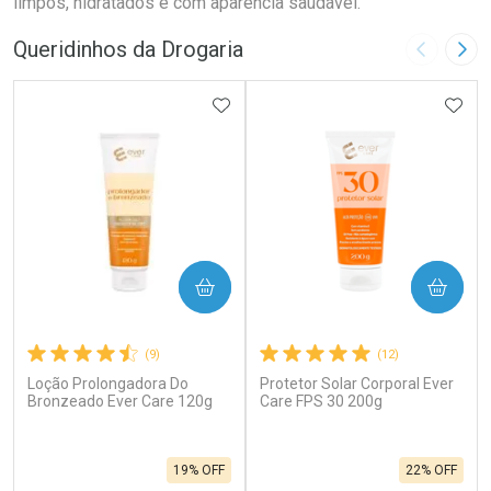
limpos, hidratados e com aparência saudável.
Queridinhos da Drogaria
Imagem A
Pró
ADICIONAR AOS FAVORITOS
ADIC
COMPRAR
COMPRAR
(9)
(12)
Loção Prolongadora Do
Protetor Solar Corporal Ever
Bronzeado Ever Care 120g
Care FPS 30 200g
19% OFF
22% OFF