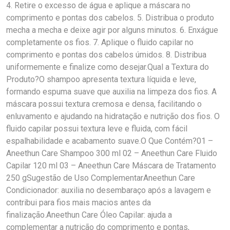
4. Retire o excesso de água e aplique a máscara no
comprimento e pontas dos cabelos. 5. Distribua o produto
mecha a mecha e deixe agir por alguns minutos. 6. Enxágue
completamente os fios. 7. Aplique o fluido capilar no
comprimento e pontas dos cabelos úmidos. 8. Distribua
uniformemente e finalize como desejar.Qual a Textura do
Produto?O shampoo apresenta textura líquida e leve,
formando espuma suave que auxilia na limpeza dos fios. A
máscara possui textura cremosa e densa, facilitando o
enluvamento e ajudando na hidratação e nutrição dos fios. O
fluido capilar possui textura leve e fluida, com fácil
espalhabilidade e acabamento suave.O Que Contém?01 –
Aneethun Care Shampoo 300 ml 02 – Aneethun Care Fluido
Capilar 120 ml 03 – Aneethun Care Máscara de Tratamento
250 gSugestão de Uso ComplementarAneethun Care
Condicionador: auxilia no desembaraço após a lavagem e
contribui para fios mais macios antes da
finalização.Aneethun Care Óleo Capilar: ajuda a
complementar a nutrição do comprimento e pontas,