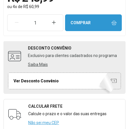
ou
4
x
de
R$ 60,99
REMOVER UMA UNIDADE
AUMENTAR UMA UNIDADE
COMPRAR
DESCONTO
CONVÊNIO
Exclusivo para clientes cadastrados no programa
Saiba Mais
Ver Desconto Convênio
CALCULAR FRETE
Formulário para Calcular o Frete
Calcule o prazo e o valor das suas entregas
Não sei meu CEP