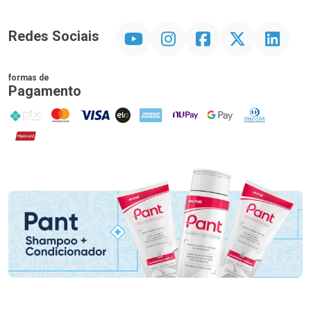
YouTube
Instagram
Facebook
Twitter
Linkedin
Redes Sociais
formas de
Pagamento
PIX
MasterCard
VISA
ELO
AMEX
NuPay
Google Pay
Diners Club
Hipercard
Promoção em Destaque