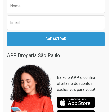
Preencha o formulário abaixo para receber 
Por R$ 20,24/cada
Por R$ 41,27/cada
Nome
Email
CADASTRAR
APP Drogaria São Paulo
Baixe o
APP
e confira
ofertas e descontos
exclusivos para você!