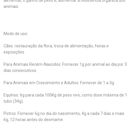
alimentar, o ganho de peso e, aumentar a resistência orgânica dos
animais.
Modo de uso:
Cães: restauração da flora, troca de alimentação, feiras e
exposições
Para Animais Recém-Nascidos: Fornecer 1g por animal ao dia por 3
dias consecutivos.
Para Animais em Crescimento e Adultos: Fornecer de 1 a 3g.
Equínos: 6g para cada 100Kg de peso vivo, como dose máxima de 1
tubo (34g).
Potros: Fornecer 6g no dia do nascimento, 4g a cada 7 dias e mais
6g, 12 horas antes do desmame.