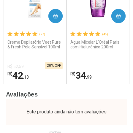
COMPRAR
COMPRAR
(27)
(45)
Creme Depilatório Veet Pure
Água Micelar L'Oréal Paris
Ativar Desconto
Ativar Desconto
& Fresh Pele Sensível 100ml
com Hialurônico 200ml
Comprar sem Desconto
Comprar sem Desconto
Por R$ 37,25/cada
Por R$ 49,27/cada
Comprar sem Desconto
Comprar sem Desconto
20% OFF
Por R$ 37,25/cada
Por R$ 49,27/cada
R$ 52,59
42
34
R$
R$
,13
,99
FECHAR
F
FECHAR
F
Avaliações
Laboratório
Laboratório
Por Menos
Por Menos
Este produto ainda não tem avaliações