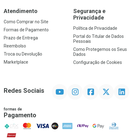
Atendimento
Segurança e
Privacidade
Como Comprar no Site
Política de Privacidade
Formas de Pagamento
Portal do Titular de Dados
Prazo de Entrega
Pessoais
Reembolso
Como Protegemos os Seus
Troca ou Devolução
Dados
Marketplace
Configuração de Cookies
YouTube
Instagram
Facebook
Twitter
Linkedin
Redes Sociais
formas de
Pagamento
PIX
MasterCard
VISA
ELO
AMEX
NuPay
Google Pay
Diners Club
Hipercard