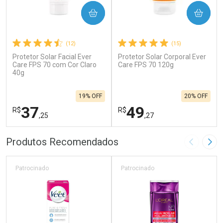
COMPRAR
COMPRAR
(12)
(15)
Protetor Solar Facial Ever
Protetor Solar Corporal Ever
Care FPS 70 com Cor Claro
Care FPS 70 120g
40g
19% OFF
20% OFF
37
49
R$
R$
,25
,27
FECHAR
F
FECHAR
F
Produtos Recomendados
Imagem A
Pró
Laboratório
Laboratório
Por Menos
Por Menos
Patrocinado
Patrocinado