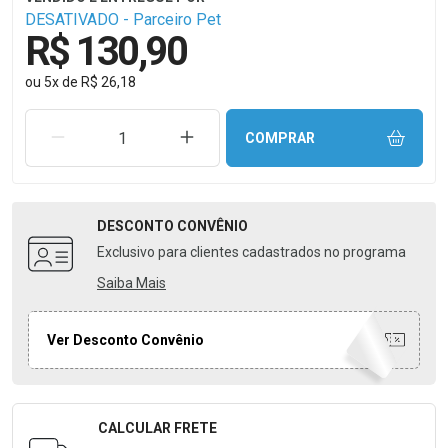
DESATIVADO - Parceiro Pet
R$ 130,90
ou
5
x
de
R$ 26,18
REMOVER UMA UNIDADE
AUMENTAR UMA UNIDADE
COMPRAR
DESCONTO
CONVÊNIO
Exclusivo para clientes cadastrados no programa
Saiba Mais
Ver Desconto Convênio
CALCULAR FRETE
Formulário para Calcular o Frete