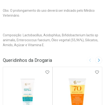
Obs. O prolongamento do uso deverá ser indicado pelo Médico
Veterinário.
Composição: Lactobacillus, Acidophilus, Bifidobacterium lactis sp
animalis, Enterococcus faecium, Óleo vegetal (55,96%), Silicatos,
Amido, Açúcar e Vitamina E.
Queridinhos da Drogaria
Imagem A
Pró
ADICIONAR AOS FAVORITOS
ADIC