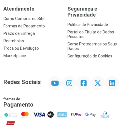
Atendimento
Segurança e
Privacidade
Como Comprar no Site
Política de Privacidade
Formas de Pagamento
Portal do Titular de Dados
Prazo de Entrega
Pessoais
Reembolso
Como Protegemos os Seus
Troca ou Devolução
Dados
Marketplace
Configuração de Cookies
YouTube
Instagram
Facebook
Twitter
Linkedin
Redes Sociais
formas de
Pagamento
PIX
MasterCard
VISA
ELO
AMEX
NuPay
Google Pay
Diners Club
Hipercard