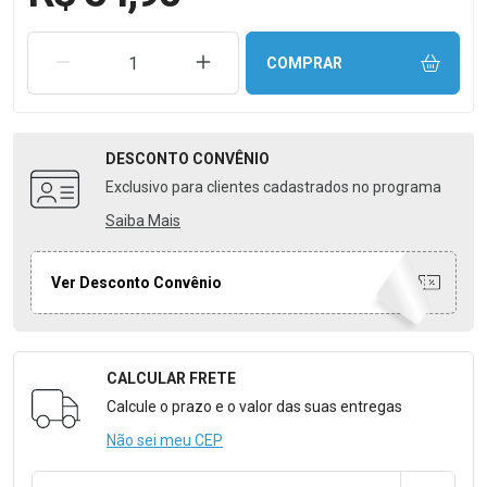
REMOVER UMA UNIDADE
AUMENTAR UMA UNIDADE
COMPRAR
DESCONTO
CONVÊNIO
Exclusivo para clientes cadastrados no programa
Saiba Mais
Ver Desconto Convênio
CALCULAR FRETE
Formulário para Calcular o Frete
Calcule o prazo e o valor das suas entregas
Não sei meu CEP