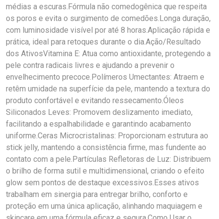
médias a escuras.Fórmula não comedogênica que respeita
os poros e evita o surgimento de comedões.Longa duração,
com luminosidade visível por até 8 horas.Aplicação rápida e
prática, ideal para retoques durante o dia.Ação/Resultado
dos AtivosVitamina E: Atua como antioxidante, protegendo a
pele contra radicais livres e ajudando a prevenir o
envelhecimento precoce.Polímeros Umectantes: Atraem e
retêm umidade na superfície da pele, mantendo a textura do
produto confortável e evitando ressecamento.Óleos
Siliconados Leves: Promovem deslizamento imediato,
facilitando a espalhabilidade e garantindo acabamento
uniforme.Ceras Microcristalinas: Proporcionam estrutura ao
stick jelly, mantendo a consistência firme, mas fundente ao
contato com a pele.Partículas Refletoras de Luz: Distribuem
o brilho de forma sutil e multidimensional, criando o efeito
glow sem pontos de destaque excessivos.Esses ativos
trabalham em sinergia para entregar brilho, conforto e
proteção em uma única aplicação, alinhando maquiagem e
skincare em uma fórmula eficaz e segura.Como Usar o