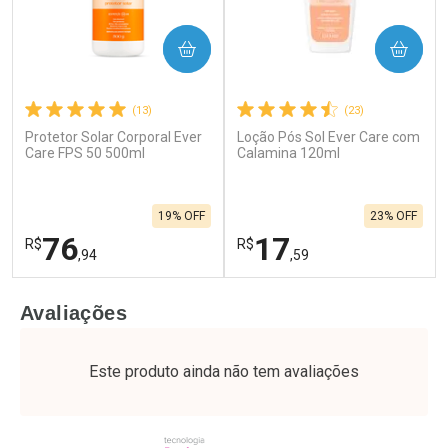
COMPRAR
COMPRAR
(13)
(23)
Protetor Solar Corporal Ever
Loção Pós Sol Ever Care com
Care FPS 50 500ml
Calamina 120ml
19% OFF
23% OFF
76
17
R$
R$
,94
,59
FECHAR
F
FECHAR
F
Avaliações
Laboratório
Laboratório
Por Menos
Por Menos
Este produto ainda não tem avaliações