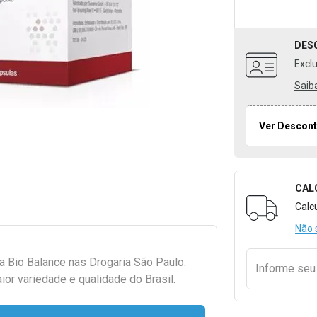
DES
Excl
Saib
Ver Descont
CAL
Formulári
Calc
Não 
da
Bio Balance
nas Drogaria São Paulo.
Informe se
r variedade e qualidade do Brasil.