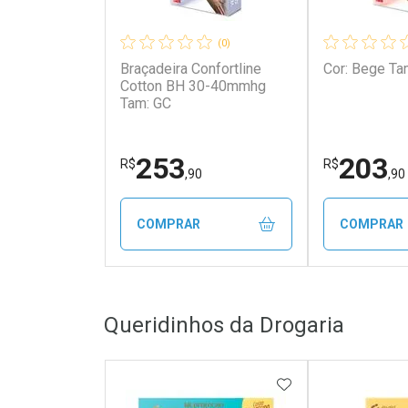
(0)
Braçadeira Confortline
Cor: 
Cotton BH 30-40mmhg
Tam: GC
253
203
R$
R$
,90
,90
COMPRAR
COMPRAR
FECHAR
FECHAR
Queridinhos da Drogaria
Laboratório
Laborató
Por Menos
Por Men
ADICIONAR AOS 