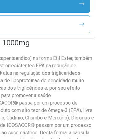
as 1000mg
apentaenóico) na forma Etil Ester, também
strorresistentes.EPA na redução de
 atua na regulação dos triglicerídeos
ica de lipoproteínas de densidade muito
o dos triglicérides e, por seu efeito
m para promover a saúde
ICOSACOR® passa por um processo de
duto com alto teor de ômega-3 (EPA), livre
o, Cádmio, Chumbo e Mercúrio), Dioxinas e
as de ICOSACOR® passam por um processo
 ao suco gástrico. Desta forma, a cápsula