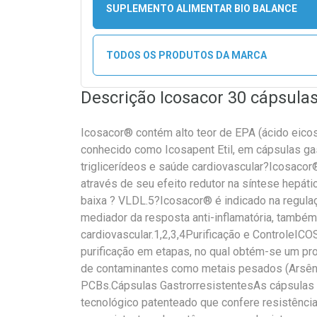
SUPLEMENTO ALIMENTAR BIO BALANCE
TODOS OS PRODUTOS DA MARCA
Descrição Icosacor 30 cápsul
Icosacor® contém alto teor de EPA (ácido eicos
conhecido como Icosapent Etil, em cápsulas ga
triglicerídeos e saúde cardiovascular?Icosacor®
através de seu efeito redutor na síntese hepát
baixa ? VLDL.5?Icosacor® é indicado na regulaçã
mediador da resposta anti-inflamatória, també
cardiovascular.1,2,3,4Purificação e Controle
purificação em etapas, no qual obtém-se um pro
de contaminantes como metais pesados (Arsêni
PCBs.Cápsulas GastrorresistentesAs cápsul
tecnológico patenteado que confere resistência