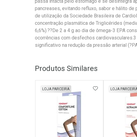
passa intacta pelo estômago e se desintegra ap
pancreases, evitando refluxo, sabor e hálito 
de utilização da Sociedade Brasileira de Cardio
concentração plasmática de Triglicérides (med
6,6%).??De 2 a 4 g ao dia de ômega-3 EPA con
ocorrências com desfechos cardiovasculares.3 
significativo na redução da pressão arterial (
Produtos Similares
ADICIONAR AOS 
LOJA PARCEIRA
LOJA PARCEIR