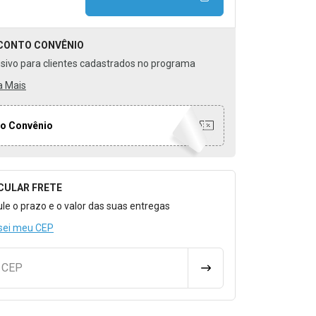
CONTO
CONVÊNIO
usivo para clientes cadastrados no programa
a Mais
o Convênio
CULAR FRETE
o para Calcular o Frete
ule o prazo e o valor das suas entregas
sei meu CEP
u CEP
CALCULAR FRETE