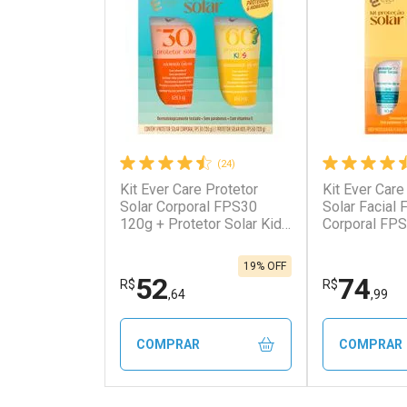
(24)
Kit Ever Care Protetor
Kit Ever Care
Ativar Desconto
Ativar Des
Solar Corporal FPS30
Solar Facial
120g + Protetor Solar Kids
Corporal FPS
FPS60 120g
Aerossol
Comprar sem Desconto
Comprar s
Comprar sem Desconto
Comprar s
Por R$ 253,90/cada
Por R$ 203
Por R$ 253,90/cada
Por R$ 203,
19% OFF
52
74
R$
R$
,64
,99
COMPRAR
COMPRAR