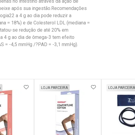
enas no intestino através da ação de
de peixe após sua ingestão.Recomendações
logia22 a 4 g ao dia pode reduzir a
iana = 18%) e de Colesterol LDL (mediana =
statou-se redução de até 20% em
a 4 g ao dia de ômega-3 tem efeito
?PAS = -4,5 mmHg /?PAD = -3,1 mmHg).
FAVORITOS
ADICIONAR AOS FAVORITOS
ADICIONAR AOS 
A
LOJA PARCEIRA
LOJA PARCEIRA