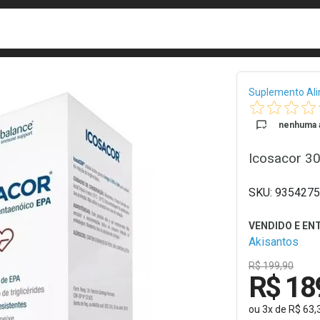
busca
isa?
Bread
Suplemento Al
nenhuma a
Icosacor 3
9354275
Akisantos
R$ 199,90
R$ 18
ou
3
x
de
R$ 63,