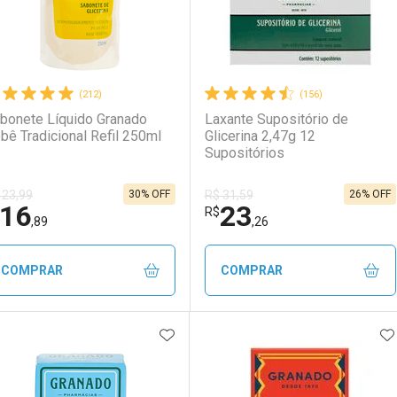
(212)
(156)
bonete Líquido Granado
Laxante Supositório de
bê Tradicional Refil 250ml
Glicerina 2,47g 12
Supositórios
30% OFF
26% OFF
 23,99
R$ 31,59
16
23
R$
,89
,26
COMPRAR
COMPRAR
ADICIONAR AOS FAVORITOS
A
FECHAR
FECHAR
F
F
aboratório
or Menos
Laboratório
Por Menos