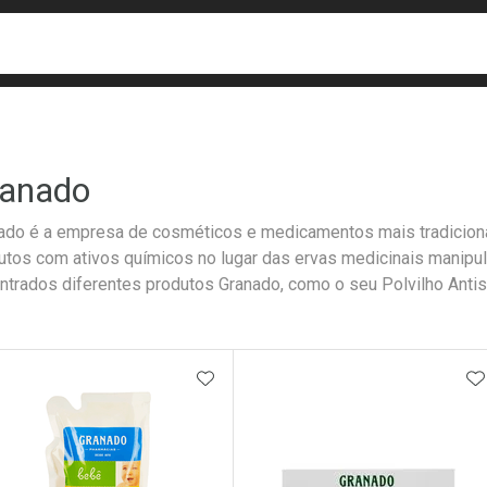
busca
isa?
anado
ado é a empresa de cosméticos e medicamentos mais tradiciona
utos com ativos químicos no lugar das ervas medicinais manipu
ntrados diferentes produtos Granado, como o seu Polvilho Antis
ateleira
ADICIONAR AOS FAVORITOS
A