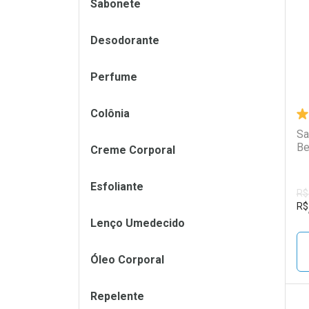
L
P
Sabonete
Desodorante
Perfume
Colônia
Sa
Creme Corporal
Esfoliante
R$
R$
Lenço Umedecido
Óleo Corporal
Repelente