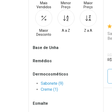
Mais
Menor
Maior
Vendidos
Preço
Preço
Maior
A a Z
Z a A
Sa
Desconto
Be
Filtros
Base de Unha
R$
R$
Remédios
Dermocosméticos
Sabonete (9)
Creme (1)
Esmalte
L
P