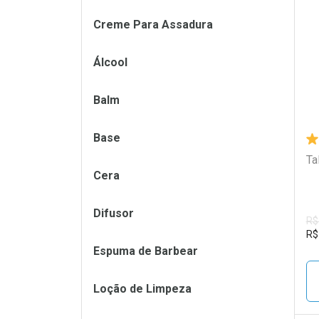
Creme Para Assadura
L
P
Álcool
Balm
Base
Ta
Cera
Difusor
R$
R$
Espuma de Barbear
Loção de Limpeza