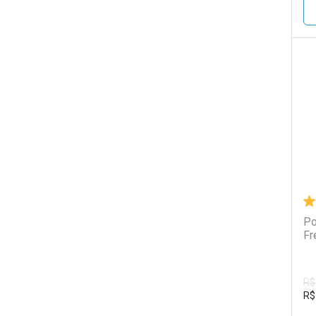
L
P
Po
Fr
R$
R$