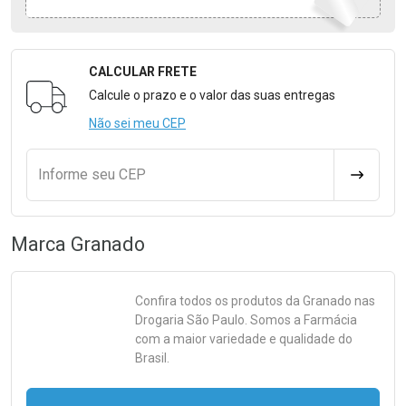
CALCULAR FRETE
Formulário para Calcular o Frete
Calcule o prazo e o valor das suas entregas
Não sei meu CEP
Informe seu CEP
CALCULA
Marca
Granado
Confira todos os produtos da
Granado
nas
Drogaria São Paulo. Somos a Farmácia
com a maior variedade e qualidade do
Brasil.