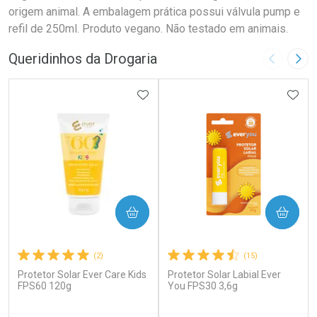
origem animal. A embalagem prática possui válvula pump e
refil de 250ml. Produto vegano. Não testado em animais.
Queridinhos da Drogaria
Imagem A
Pró
ADICIONAR AOS FAVORITOS
ADIC
COMPRAR
COMPRAR
(2)
(15)
Protetor Solar Ever Care Kids
Protetor Solar Labial Ever
FPS60 120g
You FPS30 3,6g