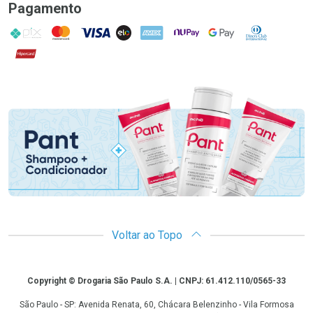
Pagamento
PIX
MasterCard
VISA
ELO
AMEX
NuPay
Google Pay
Diners Club
Hipercard
Promoção em Destaque
Voltar ao Topo
Copyright
Copyright © Drogaria São Paulo S.A. | CNPJ: 61.412.110/0565-33
São Paulo - SP: Avenida Renata, 60, Chácara Belenzinho - Vila Formosa