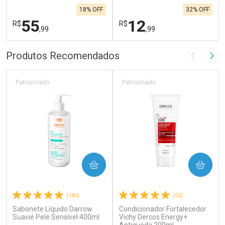
18% OFF
32% OFF
55
12
R$
R$
,99
,99
FECHAR
F
FECHAR
F
Produtos Recomendados
Imagem A
Pró
Laboratório
Laboratório
Por Menos
Por Menos
Patrocinado
Patrocinado
COMPRAR
COMPRAR
(180)
(53)
Sabonete Líquido Darrow
Condicionador Fortalecedor
Ativar Desconto
Ativar Desconto
Suavié Pele Sensível 400ml
Vichy Dercos Energy+