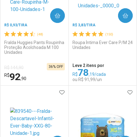
COMPRAR
COMPRAR
R$ 0,93/TIRA
R$ 3,83/TIRA
(48)
(150)
Fralda Huggies Pants Roupinha
Roupa Íntima Ever Care P/M 24
Proteção Acolchoada M 100
Unidades
Unidades
Ativar Desconto
Ativar Desconto
Leve 2 itens por
36% OFF
R$ 144,90
78
Comprar sem Desconto
Comprar sem Desconto
92
R$
,19/cada
R$
Comprar sem Desconto
Comprar sem Desconto
Por R$ 114,99/cada
Por R$ 105,38/cada
,90
ou R$ 91,99/un
Por R$ 114,99/cada
Por R$ 105,38/cada
ADICIONAR AOS FAVORITOS
ADI
FECHAR
FECHAR
F
F
Laboratório
Por Menos
Laboratório
Por Menos