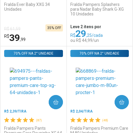
Fralda Ever Baby XXG 34
Fralda Pampers Splashers
Unidades
para Nadar Baby Shark G-XG
10 Unidades
Ativar Desconto
Ativar Desconto
Leve 2 itens por
35% OFF
R$ 61,59
29
Comprar sem Desconto
Comprar sem Desconto
39
R$
,25/cada
R$
Comprar sem Desconto
Comprar sem Desconto
Por R$ 114,99/cada
Por R$ 114,99/cada
,99
ou R$ 44,99/un
Por R$ 114,99/cada
Por R$ 114,99/cada
70% OFF NA 2° UNIDADE
FECHAR
FECHAR
70% OFF NA 2° UNIDADE
F
F
Laboratório
Por Menos
Laboratório
Por Menos
COMPRAR
COMPRAR
R$ 2,39/TIRA
R$ 2,04/TIRA
(87)
(48)
Fralda Pampers Pants
Fralda Pampers Premium Care