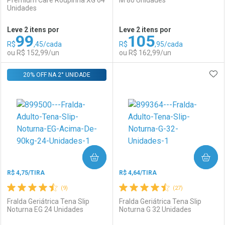
Premium Care Roupinha XG 64
M 80 Unidades
Unidades
Ativar Desconto
Ativar Desconto
Leve 2 itens por
Leve 2 itens por
99
105
Comprar sem Desconto
Comprar sem Desconto
R$
,45/cada
R$
,95/cada
Comprar sem Desconto
Comprar sem Desconto
Por R$ 39,99/cada
Por R$ 44,99/cada
ou R$ 152,99/un
ou R$ 162,99/un
Por R$ 39,99/cada
Por R$ 44,99/cada
ADI
20% OFF NA 2° UNIDADE
FECHAR
FECHAR
F
F
Laboratório
Por Menos
Laboratório
Por Menos
COMPRAR
COMPRAR
R$ 4,75/TIRA
R$ 4,64/TIRA
(9)
(27)
Fralda Geriátrica Tena Slip
Fralda Geriátrica Tena Slip
Noturna EG 24 Unidades
Noturna G 32 Unidades
Ativar Desconto
Ativar Desconto