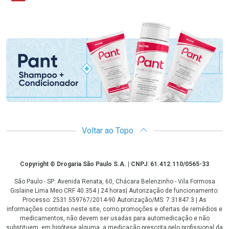
Promoção em Destaque
Voltar ao Topo
Copyright
Copyright © Drogaria São Paulo S.A. | CNPJ: 61.412.110/0565-33
São Paulo - SP: Avenida Renata, 60, Chácara Belenzinho - Vila Formosa
Gislaine Lima Meo CRF 40.354 | 24 horas| Autorização de funcionamento:
Processo: 2531.559767/2014-90 Autorização/MS: 7.31847.3 | As
informações contidas neste site, como promoções e ofertas de remédios e
medicamentos, não devem ser usadas para automedicação e não
substituem, em hipótese alguma, a medicação prescrita pelo profissional da