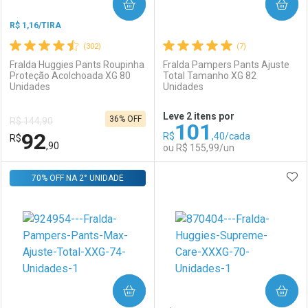
COMPRAR
COMPRAR
R$ 1,16/TIRA
(302)
(7)
Fralda Huggies Pants Roupinha
Fralda Pampers Pants Ajuste
Proteção Acolchoada XG 80
Total Tamanho XG 82
Unidades
Unidades
Leve 2 itens por
36% OFF
R$ 144,90
101
92
R$
,40/cada
R$
,90
ou R$ 155,99/un
ADI
70% OFF NA 2° UNIDADE
FECHAR
FECHAR
F
F
Laboratório
Por Menos
Laboratório
Por Menos
COMPRAR
COMPRAR