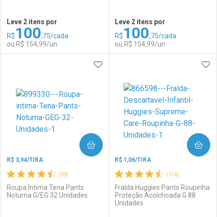
Ativar Desconto
Ativar Desconto
Leve 2 itens por
Leve 2 itens por
100
100
Comprar sem Desconto
Comprar sem Desconto
R$
,75/cada
R$
,75/cada
Comprar sem Desconto
Comprar sem Desconto
Por R$ 105,22/cada
Por R$ 92,90/cada
ou R$ 154,99/un
ou R$ 154,99/un
Por R$ 105,22/cada
Por R$ 92,90/cada
ADICIONAR AOS FAVORITOS
ADI
FECHAR
FECHAR
F
F
Laboratório
Por Menos
Laboratório
Por Menos
COMPRAR
COMPRAR
R$ 3,94/TIRA
R$ 1,06/TIRA
(39)
(116)
Roupa Íntima Tena Pants
Fralda Huggies Pants Roupinha
Noturna G/EG 32 Unidades
Proteção Acolchoada G 88
Unidades
Ativar Desconto
Ativar Desconto