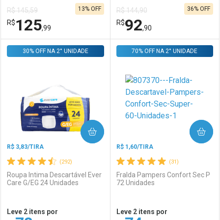
13% OFF
36% OFF
R$ 145,59
R$ 144,90
Comprar sem Desconto
Comprar sem Desconto
125
92
R$
Comprar sem Desconto
R$
Comprar sem Desconto
Por R$ 154,99/cada
Por R$ 154,99/cada
,99
,90
Por R$ 154,99/cada
Por R$ 154,99/cada
30% OFF NA 2° UNIDADE
FECHAR
FECHAR
70% OFF NA 2° UNIDADE
F
F
Laboratório
Por Menos
Laboratório
Por Menos
COMPRAR
COMPRAR
R$ 3,83/TIRA
R$ 1,60/TIRA
(292)
(31)
Roupa Intima Descartável Ever
Fralda Pampers Confort Sec P
Care G/EG 24 Unidades
72 Unidades
Ativar Desconto
Ativar Desconto
Leve 2 itens por
Leve 2 itens por
Comprar sem Desconto
Comprar sem Desconto