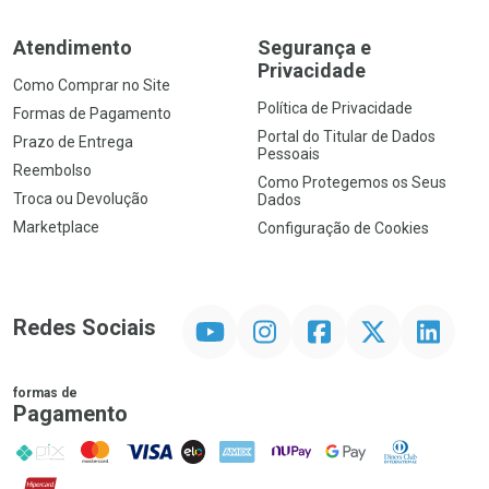
Atendimento
Segurança e
Privacidade
Como Comprar no Site
Política de Privacidade
Formas de Pagamento
Portal do Titular de Dados
Prazo de Entrega
Pessoais
Reembolso
Como Protegemos os Seus
Troca ou Devolução
Dados
Marketplace
Configuração de Cookies
YouTube
Instagram
Facebook
Twitter
Linkedin
Redes Sociais
formas de
Pagamento
PIX
MasterCard
VISA
ELO
AMEX
NuPay
Google Pay
Diners Club
Hipercard