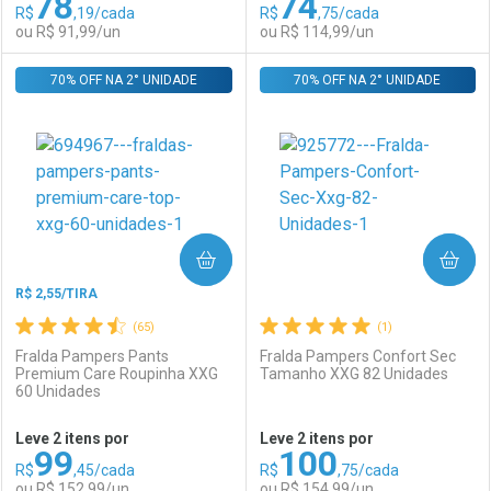
78
74
R$
,19/cada
R$
,75/cada
Comprar sem Desconto
Comprar sem Desconto
Por R$ 125,99/cada
Por R$ 92,90/cada
ou R$ 91,99/un
ou R$ 114,99/un
Por R$ 125,99/cada
Por R$ 92,90/cada
70% OFF NA 2° UNIDADE
FECHAR
FECHAR
70% OFF NA 2° UNIDADE
F
F
Laboratório
Por Menos
Laboratório
Por Menos
COMPRAR
COMPRAR
R$ 2,55/TIRA
(65)
(1)
Fralda Pampers Pants
Fralda Pampers Confort Sec
Premium Care Roupinha XXG
Tamanho XXG 82 Unidades
60 Unidades
Ativar Desconto
Ativar Desconto
Leve 2 itens por
Leve 2 itens por
99
100
Comprar sem Desconto
Comprar sem Desconto
R$
,45/cada
R$
,75/cada
Comprar sem Desconto
Comprar sem Desconto
Por R$ 91,99/cada
Por R$ 114,99/cada
ou R$ 152,99/un
ou R$ 154,99/un