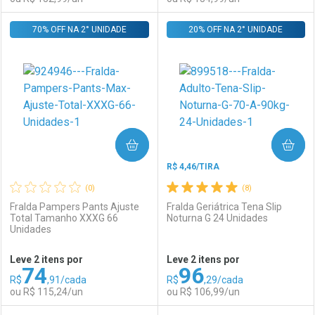
Por R$ 91,99/cada
Por R$ 114,99/cada
70% OFF NA 2° UNIDADE
FECHAR
FECHAR
20% OFF NA 2° UNIDADE
F
F
Laboratório
Por Menos
Laboratório
Por Menos
COMPRAR
COMPRAR
R$ 4,46/TIRA
(0)
(8)
Fralda Pampers Pants Ajuste
Fralda Geriátrica Tena Slip
Total Tamanho XXXG 66
Noturna G 24 Unidades
Unidades
Ativar Desconto
Ativar Desconto
Leve 2 itens por
Leve 2 itens por
74
96
Comprar sem Desconto
Comprar sem Desconto
R$
,91/cada
R$
,29/cada
Comprar sem Desconto
Comprar sem Desconto
Por R$ 152,99/cada
Por R$ 154,99/cada
ou R$ 115,24/un
ou R$ 106,99/un
Por R$ 152,99/cada
Por R$ 154,99/cada