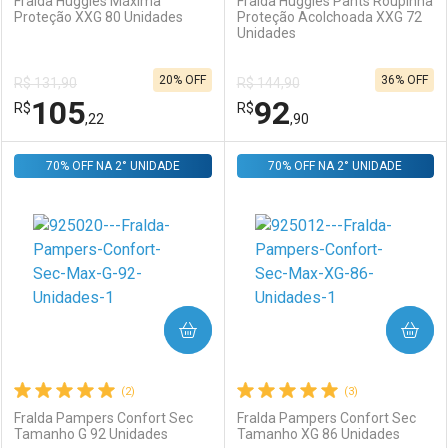
Fralda Huggies Máxima
Fralda Huggies Pants Roupinha
Proteção XXG 80 Unidades
Proteção Acolchoada XXG 72
Unidades
Ativar Desconto
Ativar Desconto
20% OFF
36% OFF
R$ 131,90
R$ 144,90
Comprar sem Desconto
Comprar sem Desconto
105
92
R$
Comprar sem Desconto
R$
Comprar sem Desconto
Por R$ 107,45/cada
Por R$ 105,07/cada
,22
,90
Por R$ 107,45/cada
Por R$ 105,07/cada
70% OFF NA 2° UNIDADE
FECHAR
FECHAR
70% OFF NA 2° UNIDADE
F
F
Laboratório
Por Menos
Laboratório
Por Menos
COMPRAR
COMPRAR
(2)
(3)
Fralda Pampers Confort Sec
Fralda Pampers Confort Sec
Tamanho G 92 Unidades
Tamanho XG 86 Unidades