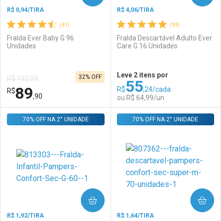
R$ 0,94/TIRA
R$ 4,06/TIRA
(41)
(93)
Fralda Ever Baby G 96
Fralda Descartável Adulto Ever
Unidades
Care G 16 Unidades
Ativar Desconto
Ativar Desconto
Leve 2 itens por
32% OFF
R$ 132,59
55
Comprar sem Desconto
Comprar sem Desconto
89
R$
,24/cada
R$
Comprar sem Desconto
Comprar sem Desconto
Por R$ 89,90/cada
Por R$ 89,90/cada
,90
ou R$ 64,99/un
Por R$ 89,90/cada
Por R$ 89,90/cada
70% OFF NA 2° UNIDADE
FECHAR
FECHAR
70% OFF NA 2° UNIDADE
F
F
Laboratório
Por Menos
Laboratório
Por Menos
COMPRAR
COMPRAR
R$ 1,92/TIRA
R$ 1,64/TIRA