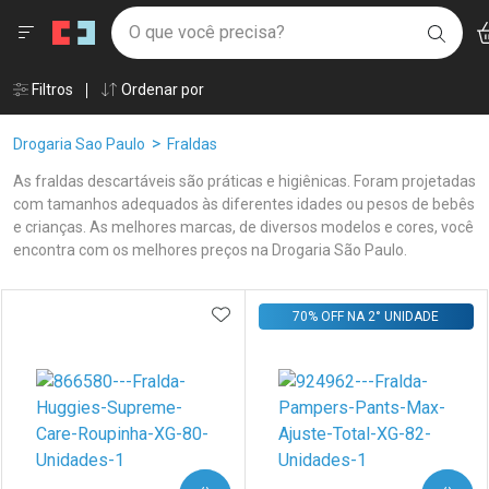
Drogaria São Paulo
Menu
Ac
Ir direto para a home
O que você precisa?
BUSC
Navegue pela página
Ir direto para o conteúdo
Faça a sua busca
Ir direto para a busca
Âncoras
Filtros
Ordenar por
Ir direto para a conta
Ir direto para a ajuda
Breadcrumb
Drogaria Sao Paulo
Fraldas
Ir direto para a notificações
Ir direto para o carrinho
As fraldas descartáveis são práticas e higiênicas. Foram projetadas
Ir direto para o menu
com tamanhos adequados às diferentes idades ou pesos de bebês
e crianças. As melhores marcas, de diversos modelos e cores, você
encontra com os melhores preços na Drogaria São Paulo.
Linkagens Internas em Destaque
Promoções em Destaque
Prateleira
ADICIONAR AOS FAVORITOS
70% OFF NA 2° UNIDADE