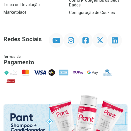
Como Protegemos os Seus
Troca ou Devolução
Dados
Marketplace
Configuração de Cookies
YouTube
Instagram
Facebook
Twitter
Linkedin
Redes Sociais
formas de
Pagamento
PIX
MasterCard
VISA
ELO
AMEX
NuPay
Google Pay
Diners Club
Hipercard
Promoção em Destaque