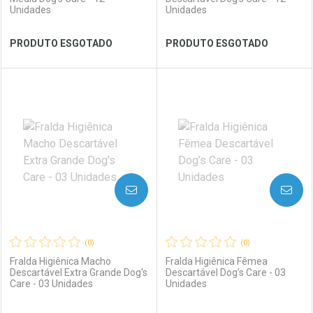
Unidades
Unidades
Ver Desconto Convênio
Ver Desconto Convênio
PRODUTO ESGOTADO
PRODUTO ESGOTADO
FECHAR
FECHAR
FEC
FEC
Laboratório
Por Menos
Laboratório
Por Menos
AVISE-ME
AVISE-ME
(0)
(0)
Fralda Higiênica Macho
Fralda Higiênica Fêmea
Descartável Extra Grande Dog's
Descartável Dog’s Care - 03
Care - 03 Unidades
Unidades