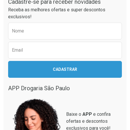
Cadastre-se para receber novidades
Laboratório
Por Menos
Laboratório
Por Menos
Receba as melhores ofertas e super descontos
exclusivos!
Preencha o formulário abaixo para receber 
Nome
Email
CADASTRAR
Ver Desconto Convênio
Ver Desconto Convênio
APP Drogaria São Paulo
Baixe o
APP
e confira
ofertas e descontos
exclusivos para você!