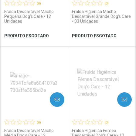
(0)
(0)
Fralda Descartável Macho
Fralda Higiênica Macho
Pequena Dog's Care - 12
Descartável Grande Dog's Care
Unidades
- 03 Unidades
Ver Desconto Convênio
Ver Desconto Convênio
PRODUTO ESGOTADO
PRODUTO ESGOTADO
FECHAR
FECHAR
FEC
FEC
Laboratório
Por Menos
Laboratório
Por Menos
AVISE-ME
AVISE-ME
(0)
(0)
Fralda Descartável Macho
Fralda Higiênica Fêmea
Média Dog's Care - 12
Descartável Dog’s Care - 12