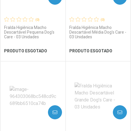
(0)
(0)
Fralda Higiênica Macho
Fralda Higiênica Macho
Descartável Pequena Dog's
Descartável Média Dog's Care -
Care - 03 Unidades
03 Unidades
PRODUTO ESGOTADO
PRODUTO ESGOTADO
FECHAR
FECHAR
FEC
FEC
Laboratório
Por Menos
Laboratório
Por Menos
AVISE-ME
AVISE-ME