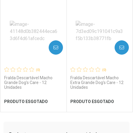
FECHAR
FECHAR
FEC
FEC
Laboratório
Por Menos
Laboratório
Por Menos
AVISE-ME
AVISE-ME
(0)
(0)
Fralda Descartável Macho
Fralda Descartável Macho
Grande Dog's Care - 12
Extra Grande Dog's Care - 12
Unidades
Unidades
Ver Desconto Convênio
Ver Desconto Convênio
PRODUTO ESGOTADO
PRODUTO ESGOTADO
FECHAR
FECHAR
FEC
FEC
Tudo sobre a Drogaria São Paulo