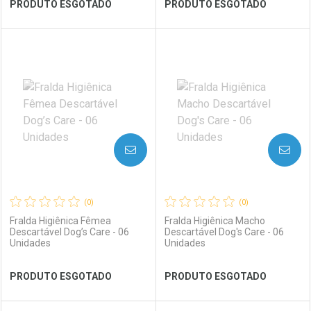
Ver Desconto Convênio
Ver Desconto Convênio
PRODUTO ESGOTADO
PRODUTO ESGOTADO
FECHAR
FECHAR
FEC
FEC
Laboratório
Por Menos
Laboratório
Por Menos
AVISE-ME
AVISE-ME
(0)
(0)
Fralda Higiênica Fêmea
Fralda Higiênica Macho
Descartável Dog’s Care - 06
Descartável Dog's Care - 06
Unidades
Unidades
Ver Desconto Convênio
Ver Desconto Convênio
PRODUTO ESGOTADO
PRODUTO ESGOTADO