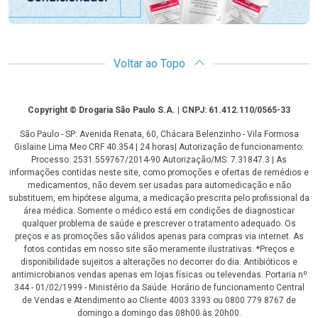
Voltar ao Topo
Copyright
Copyright © Drogaria São Paulo S.A. | CNPJ: 61.412.110/0565-33
São Paulo - SP: Avenida Renata, 60, Chácara Belenzinho - Vila Formosa
Gislaine Lima Meo CRF 40.354 | 24 horas| Autorização de funcionamento:
Processo: 2531.559767/2014-90 Autorização/MS: 7.31847.3 | As
informações contidas neste site, como promoções e ofertas de remédios e
medicamentos, não devem ser usadas para automedicação e não
substituem, em hipótese alguma, a medicação prescrita pelo profissional da
área médica. Somente o médico está em condições de diagnosticar
qualquer problema de saúde e prescrever o tratamento adequado. Os
preços e as promoções são válidos apenas para compras via internet. As
fotos contidas em nosso site são meramente ilustrativas. *Preços e
disponibilidade sujeitos a alterações no decorrer do dia. Antibióticos e
antimicrobianos vendas apenas em lojas físicas ou televendas. Portaria nº
344 - 01/02/1999 - Ministério da Saúde. Horário de funcionamento Central
de Vendas e Atendimento ao Cliente 4003 3393 ou 0800 779 8767 de
domingo a domingo das 08h00 às 20h00.