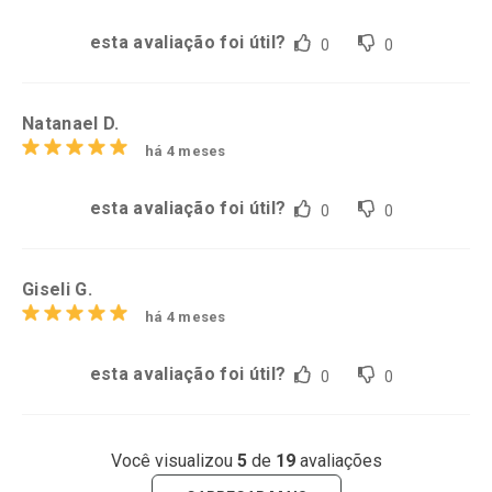
esta avaliação foi útil?
0
0
Natanael D.
há 4 meses
esta avaliação foi útil?
0
0
Giseli G.
há 4 meses
esta avaliação foi útil?
0
0
Você visualizou
5
de
19
avaliações