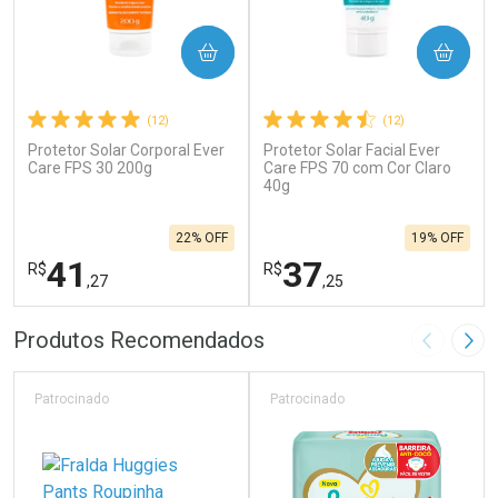
COMPRAR
COMPRAR
(12)
(12)
Protetor Solar Corporal Ever
Protetor Solar Facial Ever
Care FPS 30 200g
Care FPS 70 com Cor Claro
40g
22% OFF
19% OFF
41
37
R$
R$
,27
,25
FECHAR
F
FECHAR
F
Produtos Recomendados
Imagem A
Pró
Laboratório
Laboratório
Por Menos
Por Menos
Patrocinado
Patrocinado