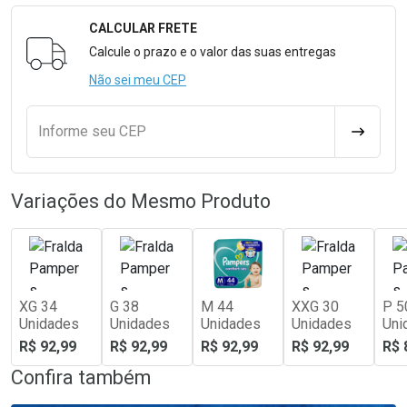
CALCULAR FRETE
Formulário para Calcular o Frete
Calcule o prazo e o valor das suas entregas
Não sei meu CEP
Informe seu CEP
CALCULA
Variações do Mesmo Produto
XG 34
G 38
M 44
XXG 30
P 5
Unidades
Unidades
Unidades
Unidades
Uni
R$ 92,99
R$ 92,99
R$ 92,99
R$ 92,99
R$ 
Confira também