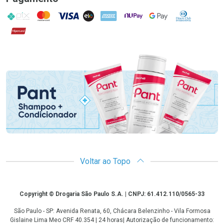
PIX
MasterCard
VISA
ELO
AMEX
NuPay
Google Pay
Diners Club
Hipercard
Promoção em Destaque
Voltar ao Topo
Copyright
Copyright © Drogaria São Paulo S.A. | CNPJ: 61.412.110/0565-33
São Paulo - SP: Avenida Renata, 60, Chácara Belenzinho - Vila Formosa
Gislaine Lima Meo CRF 40.354 | 24 horas| Autorização de funcionamento: