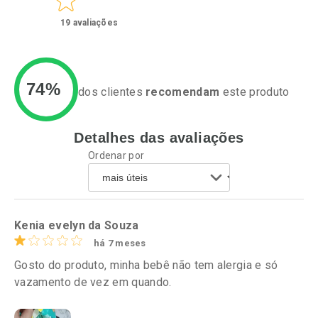
19
avaliações
74%
dos clientes
recomendam
este produto
Detalhes das avaliações
Ativar Desconto
Ativar Desconto
Ordenar por
Comprar sem Desconto
Comprar sem Desconto
Por R$ 137,19/cada
Por R$ 146,90/cada
Comprar sem Desconto
Comprar sem Desconto
Por R$ 137,19/cada
Por R$ 146,90/cada
Kenia evelyn da Souza
há 7 meses
Gosto do produto, minha bebê não tem alergia e só
vazamento de vez em quando.