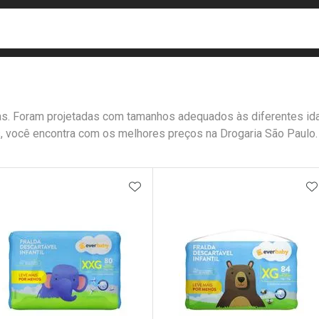
busca
isa?
icas. Foram projetadas com tamanhos adequados às diferentes i
, você encontra com os melhores preços na Drogaria São Paulo.
e
ateleira
ADICIONAR AOS FAVORITOS
A