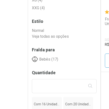
XG (4)
XXG (4)
Fr
Estilo
Un
Normal
Veja todas as opções
R$
R$
Fralda para
Bebês (17)
Quantidade
FILTRAR PE
L
P
Com 16 Unidades
Com 20 Unidades