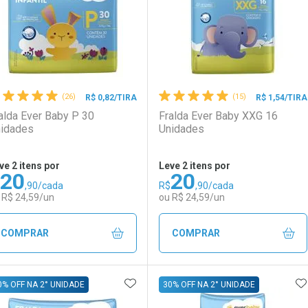
(26)
(15)
R$ 0,82/TIRA
R$ 1,54/TIRA
alda Ever Baby P 30
Fralda Ever Baby XXG 16
idades
Unidades
ve 2 itens por
Leve 2 itens por
20
20
,90/cada
R$
,90/cada
Ativar Desconto
Ativar Desconto
 R$ 24,59/un
ou R$ 24,59/un
Comprar sem Desconto
Comprar sem Desconto
Comprar sem Desconto
Comprar sem Desconto
COMPRAR
COMPRAR
Por R$ 33,19/cada
Por R$ 33,19/cada
Por R$ 18,99/cada
Por R$ 18,99/cada
ADICIONAR AOS FAVORITOS
A
FECHAR
FECHAR
F
F
0% OFF NA 2° UNIDADE
30% OFF NA 2° UNIDADE