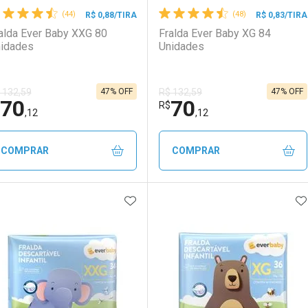
(44)
(48)
R$ 0,88/TIRA
R$ 0,83/TIRA
alda Ever Baby XXG 80
Fralda Ever Baby XG 84
idades
Unidades
47% OFF
47% OFF
 132,59
R$ 132,59
70
70
R$
,12
,12
COMPRAR
COMPRAR
ADICIONAR AOS FAVORITOS
A
FECHAR
FECHAR
F
F
aboratório
or Menos
Laboratório
Por Menos