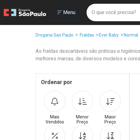
Drogaria São Paulo
Menu
Faça a sua 
O que você prec
Ir direto para a home
Abrir ou Fechar
Menu
Navegue pela página
Ir direto para o conteúdo
Ir direto para a busca
Ir direto para a conta
Breadcrumb
Drogaria Sao Paulo
Fraldas
Ever Baby
Normal
Ir direto para a ajuda
Ir direto para a notificações
As fraldas descartáveis são práticas e higiên
Ir direto para o carrinho
melhores marcas, de diversos modelos e cores
Ir direto para o menu
Promoções em Destaqu
Pr
Sidebar
Ordenar por
Mais
Menor
Maior
Vendidos
Preço
Preço