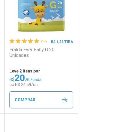
(14)
R$ 1,23/TIRA
Fralda Ever Baby G 20
Unidades
Leve 2 itens por
20
R$
,90/cada
Ativar Desconto
ou R$ 24,59/un
Comprar sem Desconto
Comprar sem Desconto
COMPRAR
Por R$ 18,99/cada
Por R$ 18,99/cada
DICIONAR AOS FAVORITOS
ECHAR
ECHAR
FECHAR
FECHAR