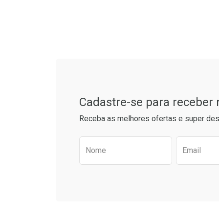
L
P
Tudo sobre a Drogaria S
Cadastre-se para receber
Receba as melhores ofertas e super des
Preencha o formulário aba
Nome
Email