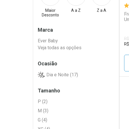
Maior
A a Z
Z a A
Fr
Desconto
Un
Filtros
Marca
R$
Ever Baby
R$
Veja todas as opções
Ocasião
Dia e Noite (17)
Tamanho
L
P
P (2)
M (3)
G (4)