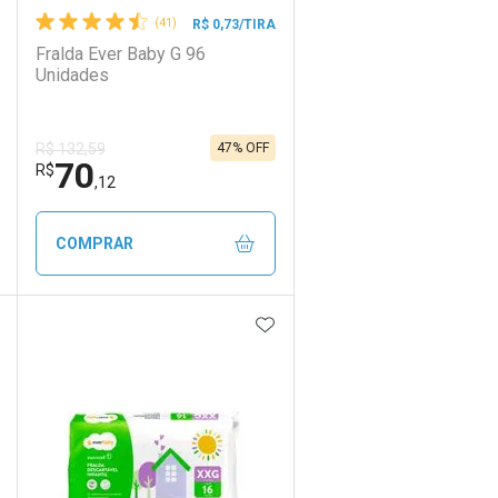
(41)
R$ 0,73/TIRA
Fralda Ever Baby G 96
Unidades
47% OFF
R$ 132,59
70
R$
,12
COMPRAR
DICIONAR AOS FAVORITOS
ADICIONAR AOS FAVORIT
ECHAR
ECHAR
FECHAR
FECHAR
Laboratório
Por Menos