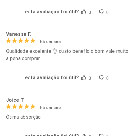
esta avaliação foi útil?
0
0
Vanessa F.
há um ano
Qualidade excelente 👌 custo benefício bom vale muito
a pena comprar
esta avaliação foi útil?
0
0
Joice T.
há um ano
Ótima absorção