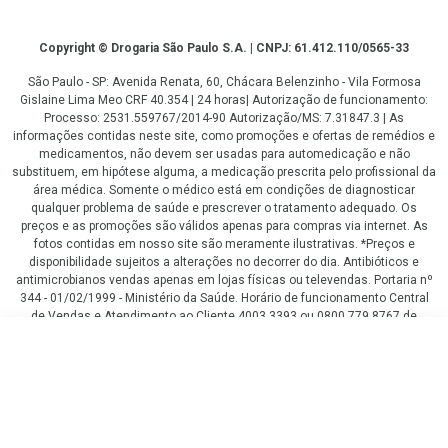
Copyright
Copyright © Drogaria São Paulo S.A. | CNPJ: 61.412.110/0565-33
São Paulo - SP: Avenida Renata, 60, Chácara Belenzinho - Vila Formosa
Gislaine Lima Meo CRF 40.354 | 24 horas| Autorização de funcionamento:
Processo: 2531.559767/2014-90 Autorização/MS: 7.31847.3 | As
informações contidas neste site, como promoções e ofertas de remédios e
medicamentos, não devem ser usadas para automedicação e não
substituem, em hipótese alguma, a medicação prescrita pelo profissional da
área médica. Somente o médico está em condições de diagnosticar
qualquer problema de saúde e prescrever o tratamento adequado. Os
preços e as promoções são válidos apenas para compras via internet. As
fotos contidas em nosso site são meramente ilustrativas. *Preços e
disponibilidade sujeitos a alterações no decorrer do dia. Antibióticos e
antimicrobianos vendas apenas em lojas físicas ou televendas. Portaria nº
344 - 01/02/1999 - Ministério da Saúde. Horário de funcionamento Central
de Vendas e Atendimento ao Cliente 4003 3393 ou 0800 779 8767 de
domingo a domingo das 08h00 às 20h00.
R$ 61,59
COMPRAR
LGPD Aceite os Cookies
R$ 33,19
R$ 0,75/TIRA