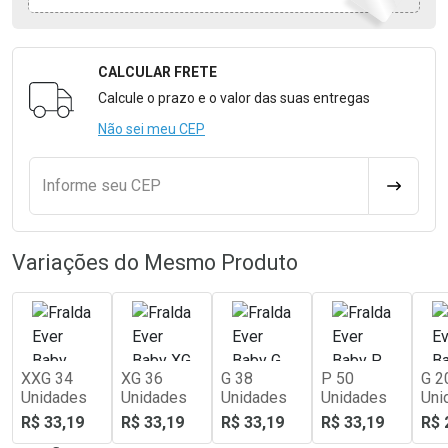
CALCULAR FRETE
Formulário para Calcular o Frete
Calcule o prazo e o valor das suas entregas
Não sei meu CEP
Informe seu CEP
CALCULA
Variações do Mesmo Produto
XXG 34
XG 36
G 38
P 50
G 2
Unidades
Unidades
Unidades
Unidades
Uni
R$ 33,19
R$ 33,19
R$ 33,19
R$ 33,19
R$ 