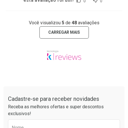
esta avaliação foi útil?
0
0
Você visualizou
5
de
48
avaliações
CARREGAR MAIS
Tudo sobre a Drogaria São Paulo
Cadastre-se para receber novidades
Receba as melhores ofertas e super descontos
exclusivos!
Preencha o formulário abaixo para receber 
Nome