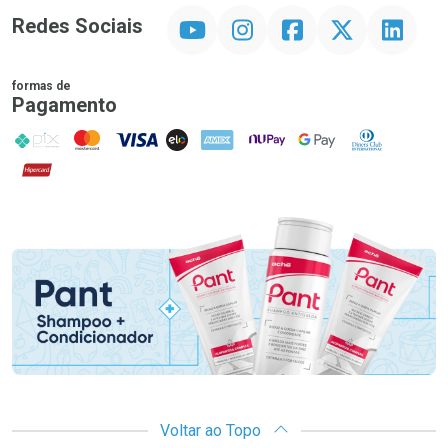
YouTube
Instagram
Facebook
Twitter
Linkedin
Redes Sociais
formas de
Pagamento
PIX
MasterCard
VISA
ELO
AMEX
NuPay
Google Pay
Diners Club
Hipercard
Promoção em Destaque
Voltar ao Topo