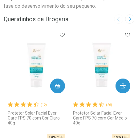
fase do desenvolvimento do seu pequeno.
Queridinhos da Drogaria
Imagem A
Pró
ADICIONAR AOS FAVORITOS
ADIC
COMPRAR
COMPRAR
(12)
(26)
Protetor Solar Facial Ever
Protetor Solar Facial Ever
Care FPS 70 com Cor Claro
Care FPS 70 com Cor Médio
40g
40g
19% OFF
19% OFF