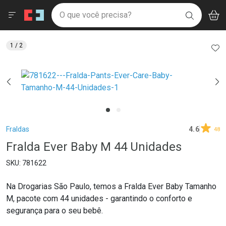
Drogaria São Paulo
Menu
Aces
Ir direto para a home
O que você precisa?
V
i
BUSCAR
Navegue pela página
Ir direto para o conteúdo
Faça a sua busca
Ir direto para a busca
Ir direto para a conta
AD
1
/ 2
Ir direto para a ajuda
Ir direto para a notificações
Ir direto para o carrinho
Ir direto para o menu
Breadcrumb
Fraldas
4.6
48
Fralda Ever Baby M 44 Unidades
781622
Na Drogarias São Paulo, temos a Fralda Ever Baby Tamanho
M, pacote com 44 unidades - garantindo o conforto e
segurança para o seu bebê.