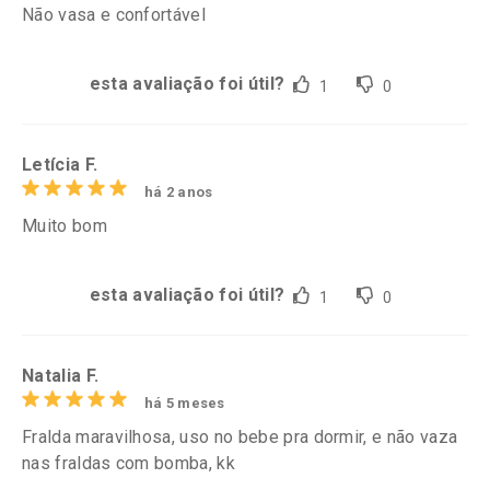
Não vasa e confortável
esta avaliação foi útil?
1
0
Letícia F.
há 2 anos
Muito bom
esta avaliação foi útil?
1
0
Natalia F.
há 5 meses
Fralda maravilhosa, uso no bebe pra dormir, e não vaza
nas fraldas com bomba, kk