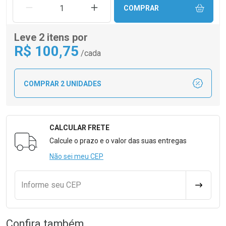
REMOVER UMA UNIDADE
AUMENTAR UMA UNIDADE
COMPRAR
Leve 2 itens por
R$
100
,75
/cada
COMPRAR 2 UNIDADES
CALCULAR FRETE
Formulário para Calcular o Frete
Calcule o prazo e o valor das suas entregas
Não sei meu CEP
Informe seu CEP
CALCULA
Confira também