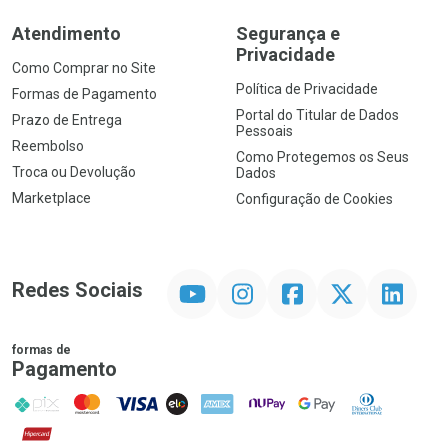
Atendimento
Segurança e
Privacidade
Como Comprar no Site
Política de Privacidade
Formas de Pagamento
Portal do Titular de Dados
Prazo de Entrega
Pessoais
Reembolso
Como Protegemos os Seus
Troca ou Devolução
Dados
Marketplace
Configuração de Cookies
YouTube
Instagram
Facebook
Twitter
Linkedin
Redes Sociais
formas de
Pagamento
PIX
MasterCard
VISA
ELO
AMEX
NuPay
Google Pay
Diners Club
Hipercard