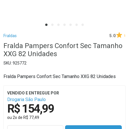
Breadcrumb
Fraldas
5.0
1
Fralda Pampers Confort Sec Tamanho
XXG 82 Unidades
925772
Fralda Pampers Confort Sec Tamanho XXG 82 Unidades
Drogaria São Paulo
R$ 154,99
ou
2
x
de
R$ 77,49