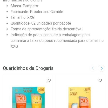
Informações adicionais
Marca: Pampers
Fabricante: Procter and Gamble
Tamanho: XXG
Quantidade: 82 unidades por pacote
Forma de apresentação: fralda descartável
Indicação de peso: consulte a embalagem para
confirmar a faixa de peso recomendada para o tamanho
XXG
Queridinhos da Drogaria
Imagem A
Pró
ADICIONAR AOS FAVORITOS
ADIC