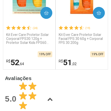
COMPRAR
COMPRAR
(24)
(19)
Kit Ever Care Protetor Solar
Kit Ever Care Protetor Solar
Corporal FPS30 120g +
Facial FPS 30 60g + Corporal
Protetor Solar Kids FPS60
FPS 30 200g
120g
19% OFF
19% OFF
52
51
R$
R$
,64
,02
FECHAR
F
FECHAR
F
Avaliações
Laboratório
Laboratório
Por Menos
Por Menos
5.0