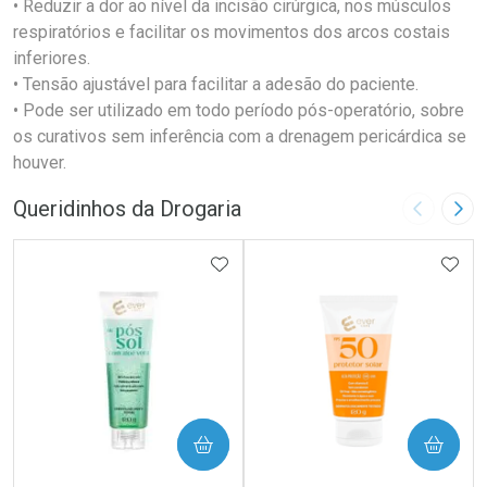
• Reduzir a dor ao nível da incisão cirúrgica, nos músculos
respiratórios e facilitar os movimentos dos arcos costais
inferiores.
• Tensão ajustável para facilitar a adesão do paciente.
• Pode ser utilizado em todo período pós-operatório, sobre
os curativos sem inferência com a drenagem pericárdica se
houver.
Queridinhos da Drogaria
Imagem A
Pró
ADICIONAR AOS FAVORITOS
ADIC
COMPRAR
COMPRAR