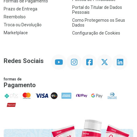
Formas de Pagamento
Portal do Titular de Dados
Prazo de Entrega
Pessoais
Reembolso
Como Protegemos os Seus
Troca ou Devolução
Dados
Marketplace
Configuração de Cookies
YouTube
Instagram
Facebook
Twitter
Linkedin
Redes Sociais
formas de
Pagamento
PIX
MasterCard
VISA
ELO
AMEX
NuPay
Google Pay
Diners Club
Hipercard
Promoção em Destaque