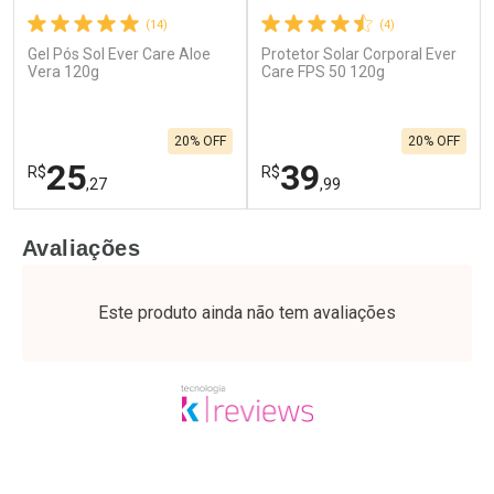
(14)
(4)
Gel Pós Sol Ever Care Aloe
Protetor Solar Corporal Ever
Vera 120g
Care FPS 50 120g
20% OFF
20% OFF
25
39
R$
R$
,27
,99
FECHAR
F
FECHAR
F
Avaliações
Laboratório
Laboratório
Por Menos
Por Menos
Este produto ainda não tem avaliações