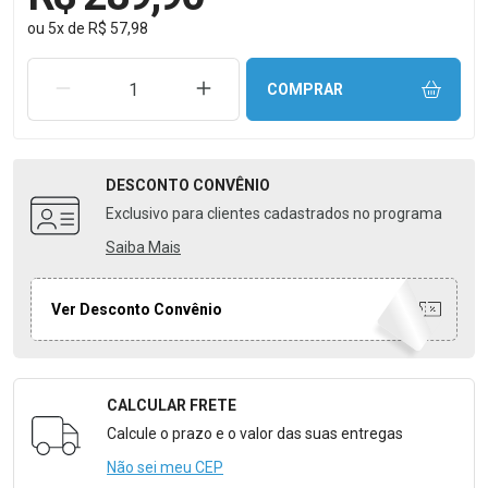
ou
5
x
de
R$ 57,98
REMOVER UMA UNIDADE
AUMENTAR UMA UNIDADE
COMPRAR
DESCONTO
CONVÊNIO
Exclusivo para clientes cadastrados no programa
Saiba Mais
Ver Desconto Convênio
CALCULAR FRETE
Formulário para Calcular o Frete
Calcule o prazo e o valor das suas entregas
Não sei meu CEP