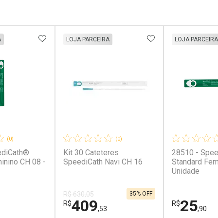
FAVORITOS
ADICIONAR AOS FAVORITOS
ADICIONAR AOS 
A
LOJA PARCEIRA
LOJA PARCEIRA
(0)
(0)
ediCath®
Kit 30 Cateteres
28510 - Spe
inino CH 08 -
SpeediCath Navi CH 16
Standard Fem
Unidade
35% OFF
R$ 630,05
409
25
R$
R$
,53
,90