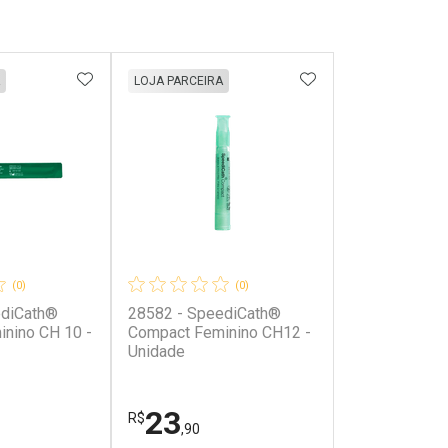
FAVORITOS
ADICIONAR AOS FAVORITOS
ADICIONAR AOS 
LOJA PARCEIRA
(0)
(0)
ediCath®
28582 - SpeediCath®
inino CH 10 -
Compact Feminino CH12 -
Unidade
23
R$
,90