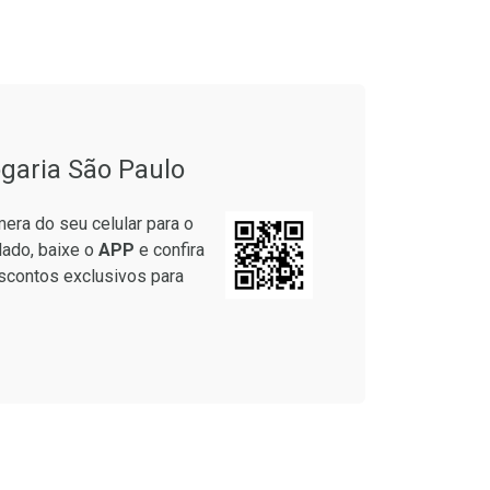
onto
Ativar Desconto
garia São Paulo
em Desconto
Comprar sem Desconto
em Desconto
Comprar sem Desconto
era do seu celular para o
5/cada
Por R$ 64,79/cada
5/cada
Por R$ 64,79/cada
lado, baixe o
APP
e confira
scontos exclusivos para