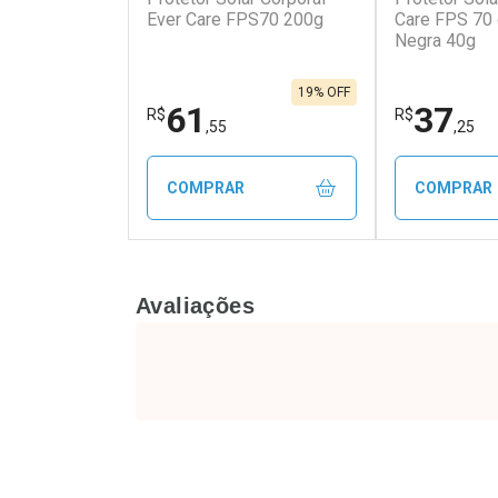
Ever Care FPS70 200g
Care FPS 70
Negra 40g
Comprar sem Desconto
Comprar s
Comprar sem Desconto
Comprar s
Por R$ 554,24/cada
Por R$ 25,9
Por R$ 554,24/cada
Por R$ 25,9
19% OFF
61
37
R$
R$
,55
,25
COMPRAR
COMPRAR
FECHAR
FECHAR
Avaliações
Laboratório
Laborató
Por Menos
Por Men