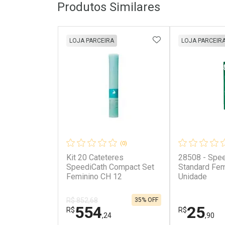
Produtos Similares
ADICIONAR AOS 
LOJA PARCEIRA
LOJA PARCEIR
(0)
Kit 20 Cateteres
28508 - Spe
SpeediCath Compact Set
Standard Fem
Feminino CH 12
Unidade
35% OFF
R$ 852,68
554
25
R$
R$
,24
,90