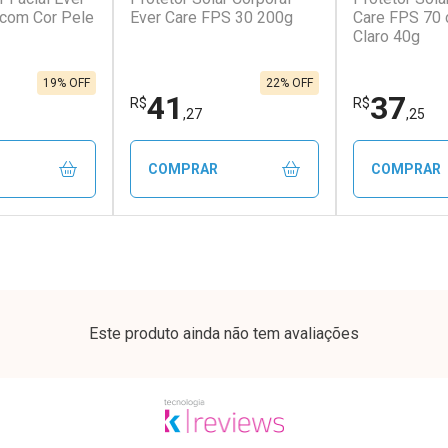
 com Cor Pele
Ever Care FPS 30 200g
Care FPS 70 
Claro 40g
em Desconto
Comprar sem Desconto
Comprar s
em Desconto
Comprar sem Desconto
Comprar s
0/cada
Por R$ 409,53/cada
Por R$ 25,9
0/cada
Por R$ 409,53/cada
Por R$ 25,9
19% OFF
22% OFF
41
37
R$
R$
,27
,25
COMPRAR
COMPRAR
FECHAR
FECHAR
FECHAR
FECHAR
rio
Laboratório
Laborató
os
Por Menos
Por Men
Este produto ainda não tem avaliações