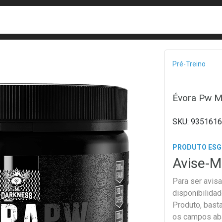
busca
isa?
Bread
Pré-Treino
Évora Pw M
9351616
PRODUTO ES
Avise-M
Para ser avis
disponibilida
Produto, bast
os campos ab