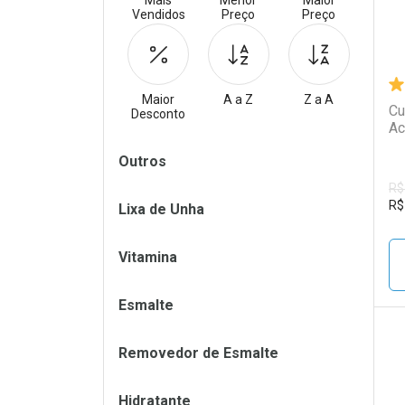
Mais
Menor
Maior
Vendidos
Preço
Preço
Maior
A a Z
Z a A
Cu
Desconto
Ac
Filtros
Outros
R$
R$
Lixa de Unha
Vitamina
Esmalte
Removedor de Esmalte
L
P
Hidratante