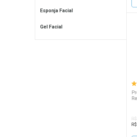
Esponja Facial
Gel Facial
L
P
Pr
Re
R$
R$