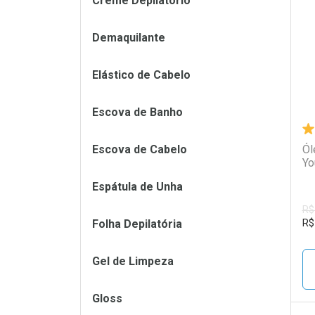
Creme Depilatório
L
P
Demaquilante
Elástico de Cabelo
Escova de Banho
Escova de Cabelo
Ól
Yo
Espátula de Unha
R$
Folha Depilatória
R$
Gel de Limpeza
Gloss