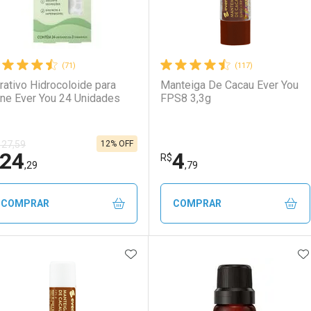
(71)
(117)
rativo Hidrocoloide para
Manteiga De Cacau Ever You
ne Ever You 24 Unidades
FPS8 3,3g
12% OFF
 27,59
24
4
R$
,29
,79
COMPRAR
COMPRAR
ADICIONAR AOS FAVORITOS
A
FECHAR
FECHAR
F
F
aboratório
or Menos
Laboratório
Por Menos