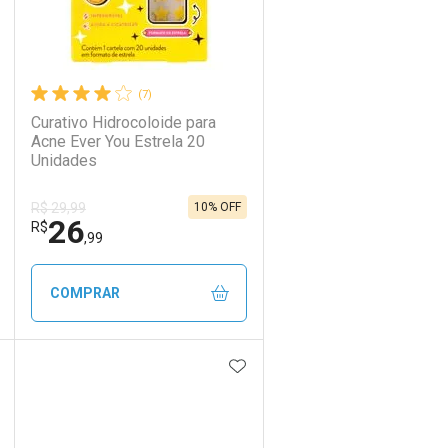
(7)
Curativo Hidrocoloide para
Acne Ever You Estrela 20
Unidades
10% OFF
R$ 29,99
26
R$
,99
COMPRAR
DICIONAR AOS FAVORITOS
ADICIONAR AOS FAVORIT
ECHAR
ECHAR
FECHAR
FECHAR
Laboratório
Por Menos