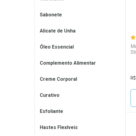
Sabonete
Alicate de Unha
Ma
Óleo Essencial
St
Complemento Alimentar
R$
Creme Corporal
Curativo
Esfoliante
Hastes Flexíveis
L
P