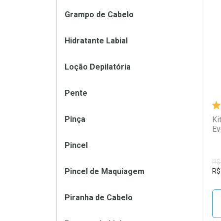
Grampo de Cabelo
L
P
Hidratante Labial
Loção Depilatória
Pente
Pinça
Ki
Ev
Pincel
R$
Pincel de Maquiagem
R$
Piranha de Cabelo