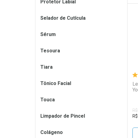
Protetor Labial
Selador de Cutícula
L
P
Sérum
Tesoura
Tiara
Tônico Facial
Le
Yo
Touca
R$
Limpador de Pincel
R$
Colágeno