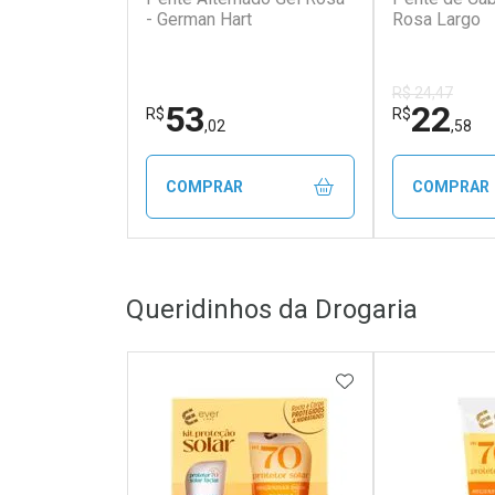
- German Hart
Rosa Largo
R$ 24,47
53
22
R$
R$
,02
,58
COMPRAR
COMPRAR
FECHAR
FECHAR
Queridinhos da Drogaria
Laboratório
Laborató
Por Menos
Por Men
ADICIONAR AOS 