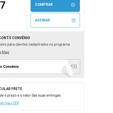
87
COMPRAR
ASSINAR
CONTO
CONVÊNIO
usivo para clientes cadastrados no programa
a Mais
o Convênio
CULAR FRETE
o para Calcular o Frete
ule o prazo e o valor das suas entregas
sei meu CEP