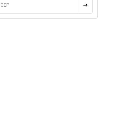
u CEP
CALCULAR FRETE