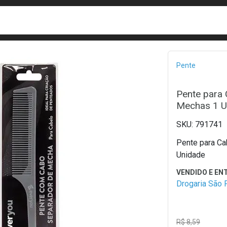
busca
isa?
Bread
Pente
Pente para 
Mechas 1 U
791741
Pente para Ca
Unidade
Drogaria São 
R$ 8,59