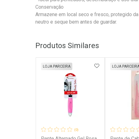
Conservação
Armazene em local seco e fresco, protegido da 
neutro e seque bem antes de guardar.
Produtos Similares
ADICIONAR AOS 
LOJA PARCEIRA
LOJA PARCEIR
(0)
Pente Alternado Gel Rosa
Pente de Cab