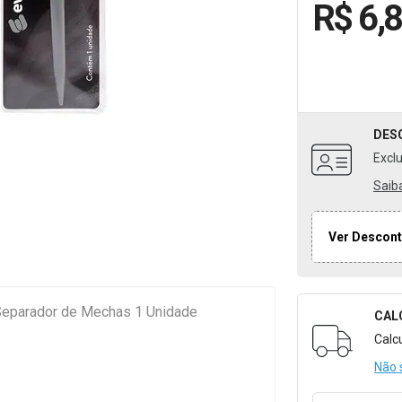
R$ 6,
DES
Excl
Saib
Ver Descont
Separador de Mechas 1 Unidade
CAL
Formulári
Calc
Não 