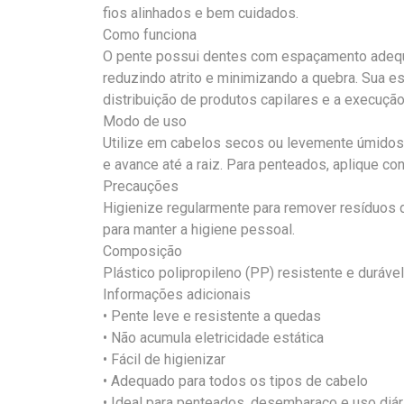
fios alinhados e bem cuidados.
Como funciona
O pente possui dentes com espaçamento adequ
reduzindo atrito e minimizando a quebra. Sua estr
distribuição de produtos capilares e a execução
Modo de uso
Utilize em cabelos secos ou levemente úmidos
e avance até a raiz. Para penteados, aplique co
Precauções
Higienize regularmente para remover resíduos d
para manter a higiene pessoal.
Composição
Plástico polipropileno (PP) resistente e durável
Informações adicionais
• Pente leve e resistente a quedas
• Não acumula eletricidade estática
• Fácil de higienizar
• Adequado para todos os tipos de cabelo
• Ideal para penteados, desembaraço e uso diár