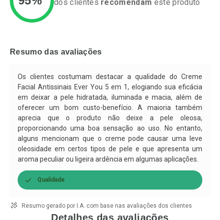
95%
dos clientes
recomendam
este produto
Ativar Desconto
Ativar Desconto
Comprar sem Desconto
Comprar sem Desconto
Resumo das avaliações
Por R$ 55,05/cada
Por R$ 55,05/cada
Comprar sem Desconto
Comprar sem Desconto
Por R$ 55,05/cada
Por R$ 55,05/cada
Os clientes costumam destacar a qualidade do Creme
Facial Antissinais Ever You 5 em 1, elogiando sua eficácia
em deixar a pele hidratada, iluminada e macia, além de
oferecer um bom custo-benefício. A maioria também
aprecia que o produto não deixe a pele oleosa,
proporcionando uma boa sensação ao uso. No entanto,
alguns mencionam que o creme pode causar uma leve
oleosidade em certos tipos de pele e que apresenta um
aroma peculiar ou ligeira ardência em algumas aplicações.
Qualidade
Resumo gerado por I.A. com base nas avaliações dos clientes
Detalhes das avaliações