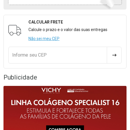
CALCULAR FRETE
Formulário para Calcular o Frete
Calcule o prazo e o valor das suas entregas
Não sei meu CEP
Informe seu CEP
CALCULA
Publicidade