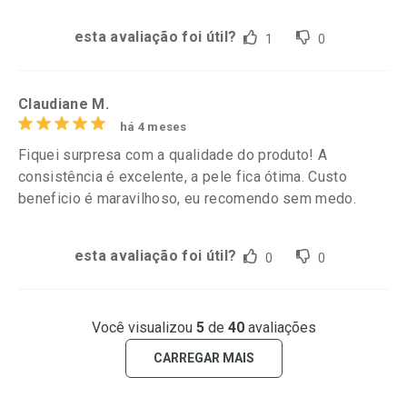
esta avaliação foi útil?
1
0
Claudiane M.
há 4 meses
Fiquei surpresa com a qualidade do produto! A
consistência é excelente, a pele fica ótima. Custo
beneficio é maravilhoso, eu recomendo sem medo.
esta avaliação foi útil?
0
0
Você visualizou
5
de
40
avaliações
CARREGAR MAIS