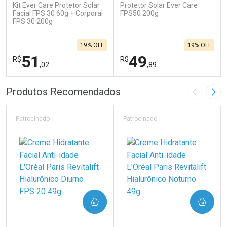
Kit Ever Care Protetor Solar
Protetor Solar Ever Care
Facial FPS 30 60g + Corporal
FPS50 200g
FPS 30 200g
19% OFF
19% OFF
51
49
R$
R$
,02
,89
FECHAR
F
FECHAR
F
Produtos Recomendados
Imagem A
Pró
Laboratório
Laboratório
Por Menos
Por Menos
Patrocinado
Patrocinado
COMPRAR
COMPRAR