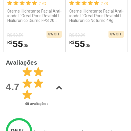
(120)
(122)
Creme Hidratante Facial Anti-
Creme Hidratante Facial Anti-
Ativar Desconto
Ativar Desconto
idade L'Oréal Paris Revitalift
idade L'Oréal Paris Revitalift
Hialurônico Diurno FPS 20
Comprar sem Desconto
Hialurônico Noturno 49g
Comprar sem Desconto
49g
Por R$ 51,02/cada
Por R$ 49,89/cada
Comprar sem Desconto
Comprar sem Desconto
8% OFF
8% OFF
Por R$ 51,02/cada
Por R$ 49,89/cada
R$ 59,59
R$ 59,99
55
55
R$
R$
,05
,05
FECHAR
F
FECHAR
F
Avaliações
Laboratório
Laboratório
Por Menos
Por Menos
4.7
40
avaliações