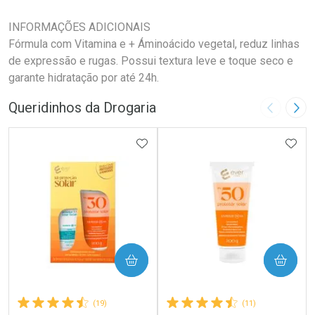
INFORMAÇÕES ADICIONAIS
Fórmula com Vitamina e + Áminoácido vegetal, reduz linhas
de expressão e rugas. Possui textura leve e toque seco e
garante hidratação por até 24h.
Queridinhos da Drogaria
Imagem A
Pró
ADICIONAR AOS FAVORITOS
ADIC
COMPRAR
COMPRAR
(19)
(11)