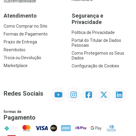
Sustentabilidade
Atendimento
Segurança e
Privacidade
Como Comprar no Site
Política de Privacidade
Formas de Pagamento
Portal do Titular de Dados
Prazo de Entrega
Pessoais
Reembolso
Como Protegemos os Seus
Troca ou Devolução
Dados
Marketplace
Configuração de Cookies
YouTube
Instagram
Facebook
Twitter
Linkedin
Redes Sociais
formas de
Pagamento
PIX
MasterCard
VISA
ELO
AMEX
NuPay
Google Pay
Diners Club
Hipercard