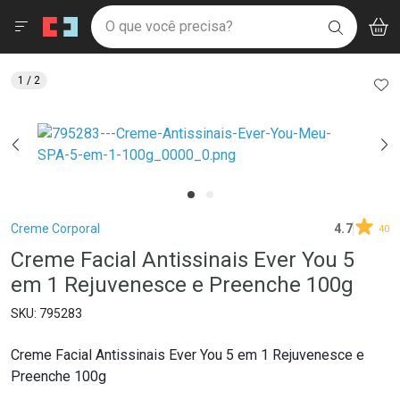
Drogaria São Paulo
Menu
Aces
Ir direto para a home
O que você precisa?
V
i
BUSCAR
Navegue pela página
Ir direto para o conteúdo
Faça a sua busca
Ir direto para a busca
Ir direto para a conta
AD
1
/ 2
Ir direto para a ajuda
Ir direto para a notificações
Ir direto para o carrinho
Ir direto para o menu
Breadcrumb
Creme Corporal
4.7
40
Creme Facial Antissinais Ever You 5
em 1 Rejuvenesce e Preenche 100g
795283
Creme Facial Antissinais Ever You 5 em 1 Rejuvenesce e
Preenche 100g