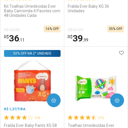
Kit Toalhas Umedecidas Ever
Fralda Ever Baby XG 36
Baby Camomila 4 Pacotes com
Unidades
48 Unidades Cada
Ativar Desconto
Ativar Desconto
16% OFF
35% OFF
R$ 42,99
R$ 61,59
Comprar sem Desconto
Comprar sem Desconto
36
39
R$
Comprar sem Desconto
R$
Comprar sem Desconto
Por R$ 8,06/cada
Por R$ 14,39/cada
,11
,99
Por R$ 8,06/cada
Por R$ 14,39/cada
ADI
50% OFF NA 2° UNIDADE
FECHAR
FECHAR
F
F
Laboratório
Por Menos
Laboratório
Por Menos
COMPRAR
COMPRAR
R$ 1,37/TIRA
(14)
(11)
Fralda Ever Baby Pants XG 58
Toalhas Umedecidas Ever