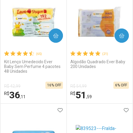
COMPRAR
COMPRAR
(65)
(21)
Kit Lenço Umedecido Ever
Algodão Quadrado Ever Baby
Baby Sem Perfume 4 pacotes
200 Unidades
48 Unidades
16% OFF
6% OFF
R$ 42,99
R$ 54,99
36
51
R$
R$
,11
,59
ADICIONAR AOS FAVORITOS
ADI
FECHAR
FECHAR
F
F
Laboratório
Por Menos
Laboratório
Por Menos