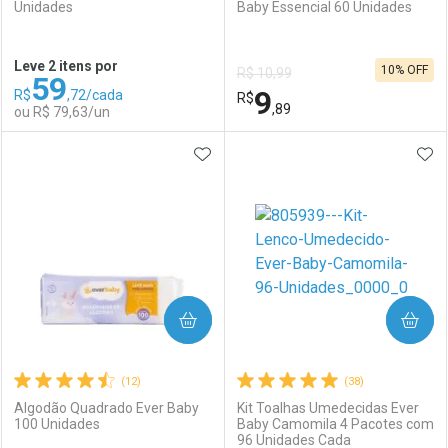
Unidades
Baby Essencial 60 Unidades
Ativar Desconto
Ativar Desconto
Leve 2 itens por
10% OFF
R$ 10,99
59
Comprar sem Desconto
Comprar sem Desconto
9
R$
,72/cada
Comprar sem Desconto
R$
Comprar sem Desconto
Por R$ 36,11/cada
Por R$ 39,99/cada
,89
ou R$ 79,63/un
Por R$ 36,11/cada
Por R$ 39,99/cada
ADICIONAR AOS FAVORITOS
ADI
FECHAR
FECHAR
F
F
Laboratório
Por Menos
Laboratório
Por Menos
COMPRAR
COMPRAR
(12)
(38)
Algodão Quadrado Ever Baby
Kit Toalhas Umedecidas Ever
100 Unidades
Baby Camomila 4 Pacotes com
96 Unidades Cada