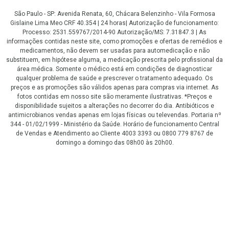
São Paulo - SP: Avenida Renata, 60, Chácara Belenzinho - Vila Formosa
Gislaine Lima Meo CRF 40.354 | 24 horas| Autorização de funcionamento:
Processo: 2531.559767/2014-90 Autorização/MS: 7.31847.3 | As
informações contidas neste site, como promoções e ofertas de remédios e
medicamentos, não devem ser usadas para automedicação e não
substituem, em hipótese alguma, a medicação prescrita pelo profissional da
área médica. Somente o médico está em condições de diagnosticar
qualquer problema de saúde e prescrever o tratamento adequado. Os
preços e as promoções são válidos apenas para compras via internet. As
fotos contidas em nosso site são meramente ilustrativas. *Preços e
disponibilidade sujeitos a alterações no decorrer do dia. Antibióticos e
antimicrobianos vendas apenas em lojas físicas ou televendas. Portaria nº
344 - 01/02/1999 - Ministério da Saúde. Horário de funcionamento Central
de Vendas e Atendimento ao Cliente 4003 3393 ou 0800 779 8767 de
domingo a domingo das 08h00 às 20h00.
LGPD Aceite os Cookies