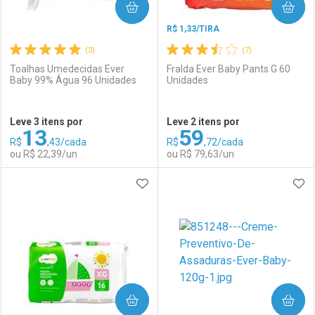
COMPRAR
COMPRAR
R$ 1,33/TIRA
(3)
(7)
Toalhas Umedecidas Ever
Fralda Ever Baby Pants G 60
Baby 99% Água 96 Unidades
Unidades
Ativar Desconto
Ativar Desconto
Leve 3 itens por
Leve 2 itens por
13
59
Comprar sem Desconto
Comprar sem Desconto
R$
,43/cada
R$
,72/cada
Comprar sem Desconto
Comprar sem Desconto
Por R$ 242,70/cada
Por R$ 18,99/cada
ou R$ 22,39/un
ou R$ 79,63/un
Por R$ 242,70/cada
Por R$ 18,99/cada
ADICIONAR AOS FAVORITOS
ADI
FECHAR
FECHAR
F
F
Laboratório
Por Menos
Laboratório
Por Menos
COMPRAR
COMPRAR