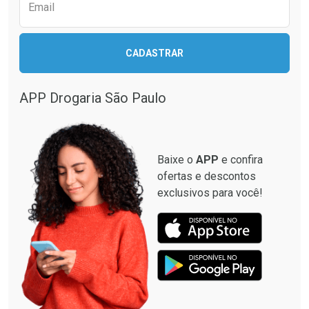
Comprar sem Desconto
Comprar sem Desconto
Email
Comprar sem Desconto
Comprar sem Desconto
Por R$ 29,99/cada
Por R$ 29,99/cada
Por R$ 29,99/cada
Por R$ 29,99/cada
CADASTRAR
APP Drogaria São Paulo
Baixe o
APP
e confira
ofertas e descontos
exclusivos para você!