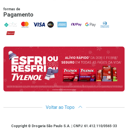
formas de
Pagamento
PIX
MasterCard
VISA
ELO
AMEX
NuPay
Google Pay
Diners Club
Hipercard
Promoção em Destaque
Voltar ao Topo
Copyright
Copyright © Drogaria São Paulo S.A. | CNPJ: 61.412.110/0565-33