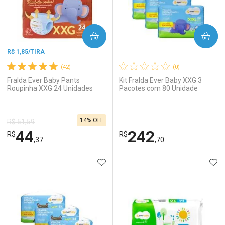
COMPRAR
COMPRAR
R$ 1,85/TIRA
(42)
(0)
Fralda Ever Baby Pants
Kit Fralda Ever Baby XXG 3
Roupinha XXG 24 Unidades
Pacotes com 80 Unidade
Ativar Desconto
Ativar Desconto
14% OFF
R$ 51,59
Comprar sem Desconto
Comprar sem Desconto
44
242
R$
Comprar sem Desconto
R$
Comprar sem Desconto
Por R$ 14,39/cada
Por R$ 7,19/cada
,37
,70
Por R$ 14,39/cada
Por R$ 7,19/cada
ADICIONAR AOS FAVORITOS
ADI
FECHAR
FECHAR
F
F
Laboratório
Por Menos
Laboratório
Por Menos