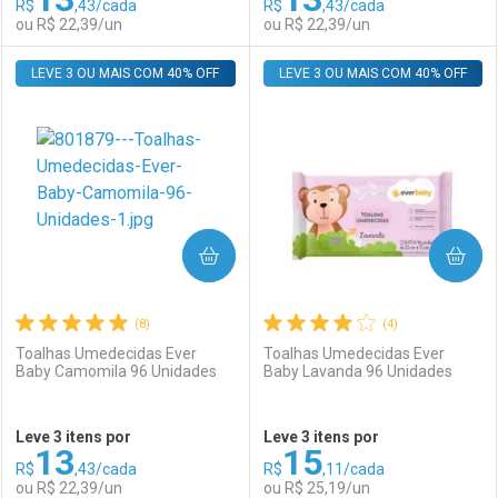
R$
,43/cada
R$
,43/cada
Comprar sem Desconto
Comprar sem Desconto
Por R$ 7,19/cada
Por R$ 7,19/cada
ou R$ 22,39/un
ou R$ 22,39/un
Por R$ 7,19/cada
Por R$ 7,19/cada
LEVE 3 OU MAIS COM 40% OFF
FECHAR
FECHAR
LEVE 3 OU MAIS COM 40% OFF
F
F
Laboratório
Por Menos
Laboratório
Por Menos
COMPRAR
COMPRAR
(8)
(4)
Toalhas Umedecidas Ever
Toalhas Umedecidas Ever
Baby Camomila 96 Unidades
Baby Lavanda 96 Unidades
Ativar Desconto
Ativar Desconto
Leve 3 itens por
Leve 3 itens por
13
15
Comprar sem Desconto
Comprar sem Desconto
R$
,43/cada
R$
,11/cada
Comprar sem Desconto
Comprar sem Desconto
Por R$ 22,39/cada
Por R$ 22,39/cada
ou R$ 22,39/un
ou R$ 25,19/un
Por R$ 22,39/cada
Por R$ 22,39/cada