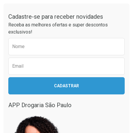
FECHAR
FECHAR
Tudo sobre a Drogaria São Paulo
Cadastre-se para receber novidades
Laboratório
Por Menos
Receba as melhores ofertas e super descontos
exclusivos!
Preencha o formulário abaixo para receber 
Nome
Email
CADASTRAR
Ativar Desconto
Comprar sem Desconto
APP Drogaria São Paulo
Comprar sem Desconto
Por R$ 14,39/cada
Por R$ 14,39/cada