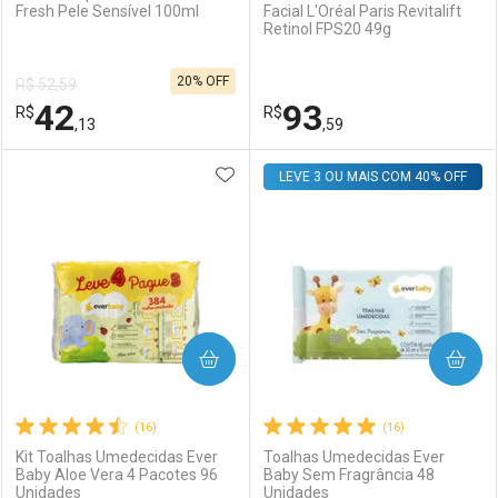
Fresh Pele Sensível 100ml
Facial L'Oréal Paris Revitalift
Retinol FPS20 49g
20% OFF
R$ 52,59
42
93
R$
R$
,13
,59
ADICIONAR AOS FAVORITOS
FECHAR
FECHAR
LEVE 3 OU MAIS COM 40% OFF
F
F
Laboratório
Por Menos
Laboratório
Por Menos
COMPRAR
COMPRAR
(16)
(16)
Kit Toalhas Umedecidas Ever
Toalhas Umedecidas Ever
Baby Aloe Vera 4 Pacotes 96
Baby Sem Fragrância 48
Unidades
Unidades