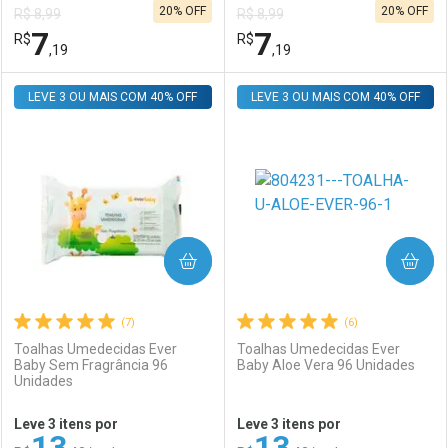
20% OFF
20% OFF
R$ 8,99
R$ 8,99
Comprar sem Desconto
Comprar sem Desconto
7
7
R$
Comprar sem Desconto
R$
Comprar sem Desconto
Por R$ 58,99/cada
Por R$ 14,39/cada
,19
,19
Por R$ 58,99/cada
Por R$ 14,39/cada
LEVE 3 OU MAIS COM 40% OFF
FECHAR
FECHAR
LEVE 3 OU MAIS COM 40% OFF
F
F
Laboratório
Por Menos
Laboratório
Por Menos
COMPRAR
COMPRAR
(7)
(6)
Toalhas Umedecidas Ever
Toalhas Umedecidas Ever
Baby Sem Fragrância 96
Baby Aloe Vera 96 Unidades
Unidades
Ativar Desconto
Ativar Desconto
Leve 3 itens por
Leve 3 itens por
13
13
Comprar sem Desconto
Comprar sem Desconto