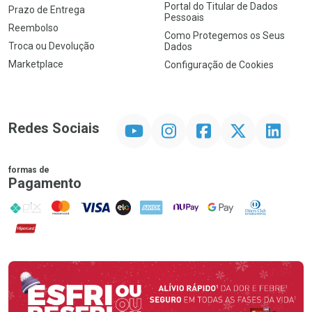
Portal do Titular de Dados
Prazo de Entrega
Pessoais
Reembolso
Como Protegemos os Seus
Troca ou Devolução
Dados
Marketplace
Configuração de Cookies
YouTube
Instagram
Facebook
Twitter
Linkedin
Redes Sociais
formas de
Pagamento
PIX
MasterCard
VISA
ELO
AMEX
NuPay
Google Pay
Diners Club
Hipercard
Promoção em Destaque