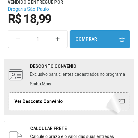
Drogaria São Paulo
R$ 18,99
REMOVER UMA UNIDADE
AUMENTAR UMA UNIDADE
COMPRAR
DESCONTO
CONVÊNIO
Exclusivo para clientes cadastrados no programa
Saiba Mais
Ver Desconto Convênio
CALCULAR FRETE
Formulário para Calcular o Frete
Calcule o prazo e o valor das suas entregas