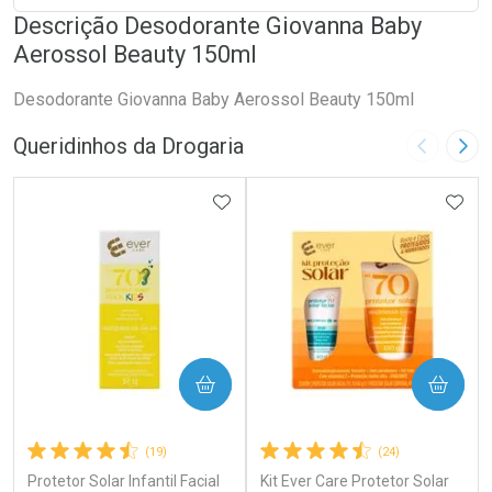
Descrição Desodorante Giovanna Baby
Aerossol Beauty 150ml
Desodorante Giovanna Baby Aerossol Beauty 150ml
Queridinhos da Drogaria
Imagem A
Pró
ADICIONAR AOS FAVORITOS
ADIC
COMPRAR
COMPRAR
(19)
(24)
Protetor Solar Infantil Facial
Kit Ever Care Protetor Solar