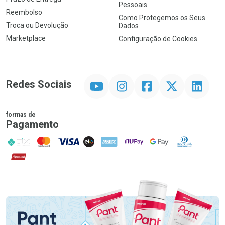
Pessoais
Reembolso
Como Protegemos os Seus
Troca ou Devolução
Dados
Marketplace
Configuração de Cookies
YouTube
Instagram
Facebook
Twitter
Linkedin
Redes Sociais
formas de
Pagamento
PIX
MasterCard
VISA
ELO
AMEX
NuPay
Google Pay
Diners Club
Hipercard
Promoção em Destaque