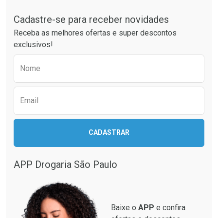
Tudo sobre a Drogaria São Paulo
Cadastre-se para receber novidades
Ativar Desconto
Ativar Desconto
Receba as melhores ofertas e super descontos
Comprar sem Desconto
Comprar sem Desconto
exclusivos!
Por R$ 32,33/cada
Por R$ 19,48/cada
Comprar sem Desconto
Comprar sem Desconto
Preencha o formulário abaixo para receber 
Por R$ 32,33/cada
Por R$ 19,48/cada
Nome
Email
CADASTRAR
APP Drogaria São Paulo
Baixe o
APP
e confira