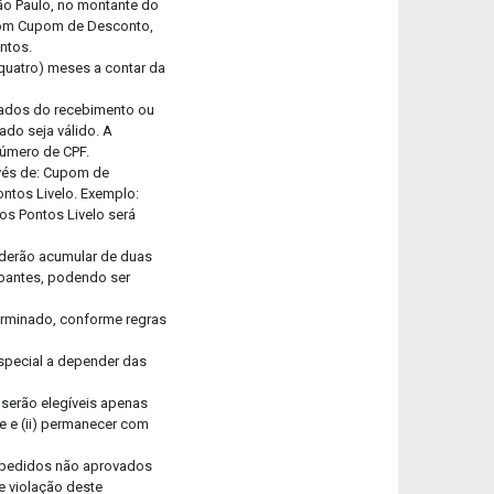
ão Paulo, no montante do
s com Cupom de Desconto,
entos.
 quatro) meses a contar da
ntados do recebimento ou
ado seja válido. A
número de CPF.
avés de: Cupom de
ontos Livelo. Exemplo:
os Pontos Livelo será
oderão acumular de duas
ipantes, podendo ser
terminado, conforme regras
special a depender das
 serão elegíveis apenas
te e (ii) permanecer com
) pedidos não aprovados
de violação deste