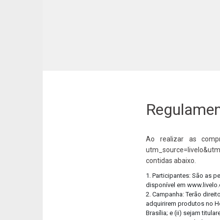
Regulament
Ao realizar as compr
utm_source=livelo&utm
contidas abaixo.
1. Participantes: São as 
disponível em www.livelo
2. Campanha: Terão direit
adquirirem produtos no Ho
Brasília; e (ii) sejam ti