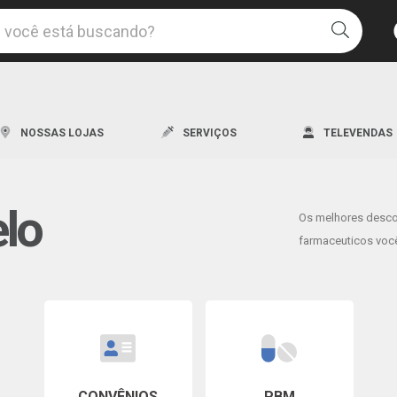
Uma l
NOSSAS LOJAS
SERVIÇOS
TELEVENDAS
elo
Os melhores desc
Os me
farmaceuticos você
Descon
CONVÊNIOS
PBM