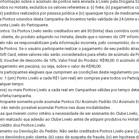
informação sobre o acúmulo de pontos será enviada à Livelo pela Drogaria S
idos no Hotsite, excluídos os valores referentes a: (i) frete, (ii) pagamento
iii) pedidos realizados por pessoa jurídica e (iv) quaisquer tipos de medicam
s Pontos oriundos desta Campanha de Incentivo terão validade de 24 (vinte e
onta Livelo do Participante.
Pontos: Os Pontos Livelo serão creditados em até 30 (trinta) dias corridos co
elo cliente, do produto adquirido no Hotsite, desde que o número do CPF inform
velo não se responsabilizam pela informação incorreta, pelo consumidor, do 
e Pontos: Se o usuário participante realizar o pagamento de seu pedido atr
ift Card, estes valores não serão considerados para efeito de acúmulo de P
0; Voucher de desconto de 10%; Valor Final do Produto: R$90,00. O acúmulo d
pagamento em pecúnia, ou seja, sobre o valor de R$90,00.
Os participantes elegíveis que cumprirem as condições deste regulamento p
o: 1 (um) Ponto Livelo a cada R$1 (um real) em compras para todos os Partic
ualquer tempo.
(dois) ou mais Pontos Livelo a cada real em Campanhas válidas por tempo de
 oferta/campanha.
articipante somente pode acumular Pontos OU Acúmulo Padrão OU Acúmulo E
ta, não sendo possível acumular Pontos nas duas modalidades.
as que tiverem como critério a necessidade de ser assinante do Clube Livelo,
erem realizado sua adesão ao Clube Livelo antes de adquirir produtos no Hotsi
 crédito dos Pontos Livelo.
amento ou Devolução do Pedido: Não serão creditados Pontos Livelo para (i
Anexe a sua Receita
os devolvidos pelo cliente; (iii) caso de suspeita de fraude; (iv) em hipótese 