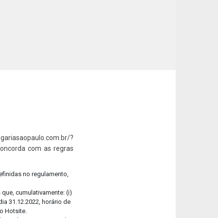
-se
ra aqui o nosso Relatório de Sustentabilidade!
ariasaopaulo.com.br/?
concorda com as regras
efinidas no regulamento,
que, cumulativamente: (i)
ia 31.12.2022, horário de
o Hotsite.