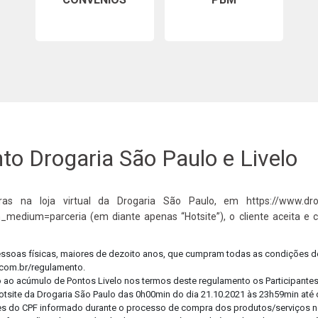
Cuide
Confi
o Drogaria São Paulo e Livelo
as na loja virtual da Drogaria São Paulo, em https://www.drog
_medium=parceria (em diante apenas “Hotsite”), o cliente aceita e 
pessoas físicas, maiores de dezoito anos, que cumpram todas as condições d
.com.br/regulamento.
o ao acúmulo de Pontos Livelo nos termos deste regulamento os Participantes 
tsite da Drogaria São Paulo das 0h00min do dia 21.10.2021 às 23h59min até d
tulares do CPF informado durante o processo de compra dos produtos/serviços n