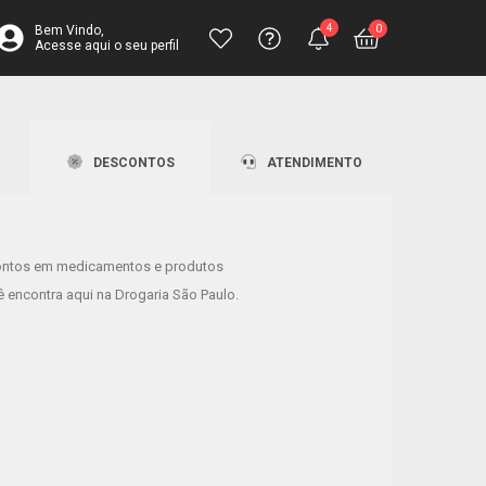
4
0
Bem Vindo,
Acesse aqui o seu perfil
inha completa para toda a família
Central de
Atendimento
Ajuda
Fale pelo chat
Ajuda? Envie
Televendas
DESCONTOS
ATENDIMENTO
sua solicitação
4003-3393
ontos em medicamentos e produtos
lhores perfumes estão aqui!
 encontra aqui na Drogaria São Paulo.
tos de até 50% OFF!