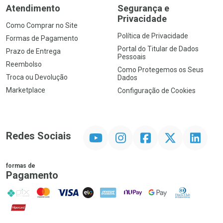
Atendimento
Segurança e
Privacidade
Como Comprar no Site
Política de Privacidade
Formas de Pagamento
Portal do Titular de Dados
Prazo de Entrega
Pessoais
Reembolso
Como Protegemos os Seus
Troca ou Devolução
Dados
Marketplace
Configuração de Cookies
YouTube
Instagram
Facebook
Twitter
Linkedin
Redes Sociais
formas de
Pagamento
PIX
MasterCard
VISA
ELO
AMEX
NuPay
Google Pay
Diners Club
Hipercard