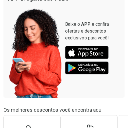
Baixe o
APP
e confira
ofertas e descontos
exclusivos para você!
Os melhores descontos você encontra aqui