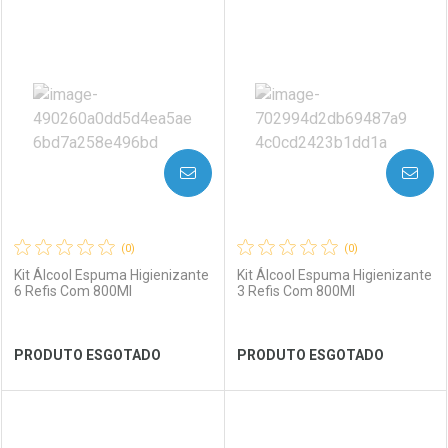
FECHAR
FECHAR
FEC
FEC
Laboratório
Por Menos
Laboratório
Por Menos
AVISE-ME
AVISE-ME
(0)
(0)
Kit Álcool Espuma Higienizante
Kit Álcool Espuma Higienizante
6 Refis Com 800Ml
3 Refis Com 800Ml
Ver Desconto Convênio
Ver Desconto Convênio
PRODUTO ESGOTADO
PRODUTO ESGOTADO
FECHAR
FECHAR
FEC
FEC