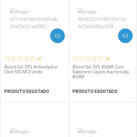
Laboratório
Por Menos
Laboratório
Por Menos
AVISE-ME
AVISE-ME
(0)
(0)
Álcool Gel 70% Antisséptico
Álcool Gel 70% 800Ml Com
Clivê 500 Ml 3 Unids
Sabonete Líquido Bactericida
800Ml
Ver Desconto Convênio
Ver Desconto Convênio
PRODUTO ESGOTADO
PRODUTO ESGOTADO
FECHAR
FECHAR
FEC
FEC
Laboratório
Por Menos
Laboratório
Por Menos