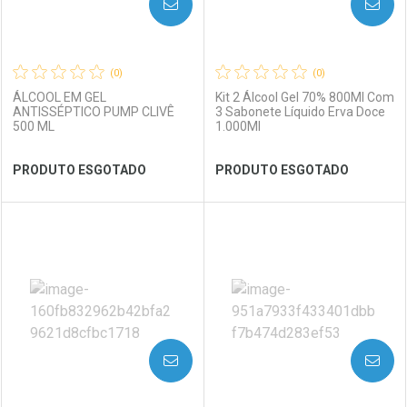
AVISE-ME
AVISE-ME
(0)
(0)
ÁLCOOL EM GEL
Kit 2 Álcool Gel 70% 800Ml Com
ANTISSÉPTICO PUMP CLIVÊ
3 Sabonete Líquido Erva Doce
500 ML
1.000Ml
Ver Desconto Convênio
Ver Desconto Convênio
PRODUTO ESGOTADO
PRODUTO ESGOTADO
FECHAR
FECHAR
FEC
FEC
Laboratório
Por Menos
Laboratório
Por Menos
AVISE-ME
AVISE-ME