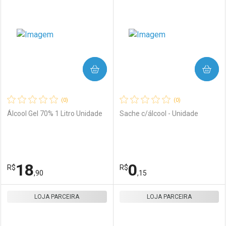
Laboratório
Por Menos
Laboratório
Por Menos
COMPRAR
COMPRAR
(0)
(0)
Álcool Gel 70% 1 Litro Unidade
Sache c/álcool - Unidade
Ativar Desconto
Ativar Desconto
Comprar sem Desconto
Comprar sem Desconto
18
0
R$
Comprar sem Desconto
R$
Comprar sem Desconto
Por R$ 9,68/cada
Por R$ 90,44/cada
,90
,15
Por R$ 9,68/cada
Por R$ 90,44/cada
LOJA PARCEIRA
FECHAR
FECHAR
LOJA PARCEIRA
F
F