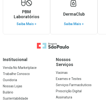
PBM
DermaClub
Laboratórios
Saiba Mais >
Saiba Mais >
Ir para a Home
Institucional
Nossos
Serviços
Venda No Marketplace
Vacinas
Trabalhe Conosco
Exames e Testes
Ouvidoria
Serviços Farmacêuticos
Nossas Lojas
Prescrição Digital
Bulário
Assinatura
Sustentabilidade