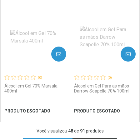
FECHAR
FECHAR
FEC
FEC
Laboratório
Por Menos
Laboratório
Por Menos
AVISE-ME
AVISE-ME
(0)
(0)
Álcool em Gel 70% Marsala
Álcool em Gel Para as mãos
400ml
Darrow Soapelle 70% 100ml
Ver Desconto Convênio
Ver Desconto Convênio
PRODUTO ESGOTADO
PRODUTO ESGOTADO
FECHAR
FECHAR
FEC
FEC
Você visualizou
48
de
91
produtos