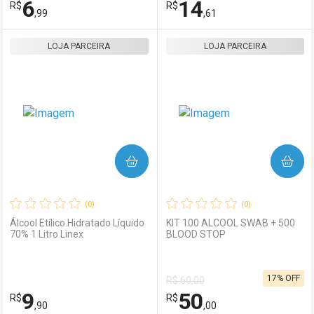
6
14
R$
Comprar sem Desconto
R$
Comprar sem Desconto
Por R$ 22,36/cada
Por R$ 18,05/cada
,99
,61
Por R$ 22,36/cada
Por R$ 18,05/cada
LOJA PARCEIRA
FECHAR
FECHAR
LOJA PARCEIRA
F
F
Laboratório
Por Menos
Laboratório
Por Menos
COMPRAR
COMPRAR
(0)
(0)
Álcool Etílico Hidratado Líquido
KIT 100 ALCOOL SWAB + 500
70% 1 Litro Linex
BLOOD STOP
Ativar Desconto
Ativar Desconto
17% OFF
R$ 60,00
Comprar sem Desconto
Comprar sem Desconto
9
50
R$
Comprar sem Desconto
R$
Comprar sem Desconto
Por R$ 6,99/cada
Por R$ 14,61/cada
,90
,00
Por R$ 6,99/cada
Por R$ 14,61/cada