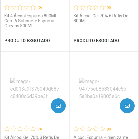
(0)
(0)
Kit 4 Álcool Espuma 800Ml
Kit Álcool Gel 70% 6 Refis De
Com 6 Sabonete Espuma
800Ml
Oceans 800Ml
Ver Desconto Convênio
Ver Desconto Convênio
PRODUTO ESGOTADO
PRODUTO ESGOTADO
FECHAR
FECHAR
FEC
FEC
Laboratório
Por Menos
Laboratório
Por Menos
AVISE-ME
AVISE-ME
(0)
(0)
Kit Álcool Gel 70% 3 Refis De
Álcool Espuma Higienizante