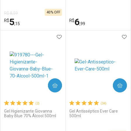
Ativar Desconto
Ativar Desconto
40% OFF
R$ 8,59
Comprar sem Desconto
Comprar sem Desconto
5
6
R$
Comprar sem Desconto
R$
Comprar sem Desconto
Por R$ 3,67/cada
Por R$ 22,59/cada
,15
,99
Por R$ 3,67/cada
Por R$ 22,59/cada
ADICIONAR AOS FAVORITOS
ADI
FECHAR
FECHAR
F
F
Laboratório
Por Menos
Laboratório
Por Menos
COMPRAR
COMPRAR
(2)
(34)
Gel Higienizante Giovanna
Gel Antisséptico Ever Care
Baby Blue 70% Álcool 500ml
500ml
Ativar Desconto
Ativar Desconto