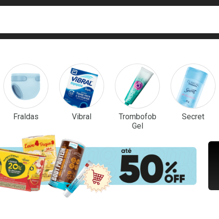
ca
isa?
em Destaque
Fraldas
Vibral
Trombofob
Secret
Gel