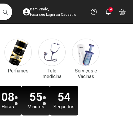
Acesse sua Conta
Precisa de aju
Notificaç
Acess
Bem Vindo,
4
Você po
notifica
Vo
it
BUSCAR
Ver Recursos 
Faça seu Login ou Cadastro
Atendimento ao 
Central de Ajud
Televendas
Perfumes
Tele
Serviços e
4003-3393
medicina
Vacinas
08
55
52
Horas
Minutos
Segundos