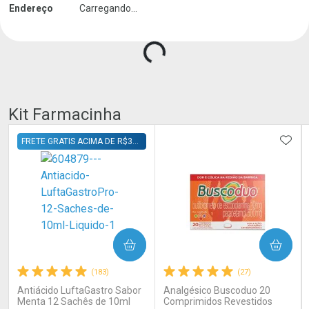
Carregando produtos do seller...
Endereço
Carregando...
Kit Farmacinha
ADIC
FRETE GRATIS ACIMA DE R$39,90 DIRETO NO CARRINHO
COMPRAR
COMPRAR
(183)
(27)
Antiácido LuftaGastro Sabor
Analgésico Buscoduo 20
Menta 12 Sachês de 10ml
Comprimidos Revestidos