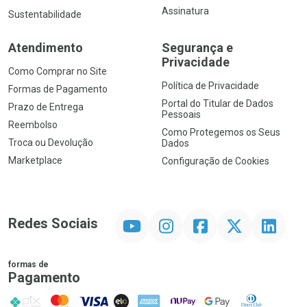
Assinatura
Sustentabilidade
Atendimento
Segurança e
Privacidade
Como Comprar no Site
Política de Privacidade
Formas de Pagamento
Portal do Titular de Dados
Prazo de Entrega
Pessoais
Reembolso
Como Protegemos os Seus
Troca ou Devolução
Dados
Marketplace
Configuração de Cookies
YouTube
Instagram
Facebook
Twitter
Linkedin
Redes Sociais
formas de
Pagamento
PIX
MasterCard
VISA
ELO
AMEX
NuPay
Google Pay
Diners Club