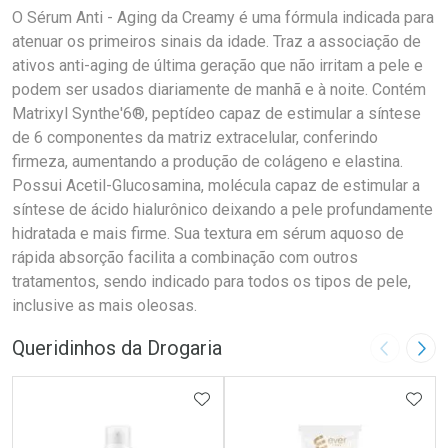
O Sérum Anti - Aging da Creamy é uma fórmula indicada para
atenuar os primeiros sinais da idade. Traz a associação de
ativos anti-aging de última geração que não irritam a pele e
podem ser usados diariamente de manhã e à noite. Contém
Matrixyl Synthe'6®, peptídeo capaz de estimular a síntese
de 6 componentes da matriz extracelular, conferindo
firmeza, aumentando a produção de colágeno e elastina.
Possui Acetil-Glucosamina, molécula capaz de estimular a
síntese de ácido hialurônico deixando a pele profundamente
hidratada e mais firme. Sua textura em sérum aquoso de
rápida absorção facilita a combinação com outros
tratamentos, sendo indicado para todos os tipos de pele,
inclusive as mais oleosas.
Queridinhos da Drogaria
Imagem A
Pró
ADICIONAR AOS FAVORITOS
ADIC