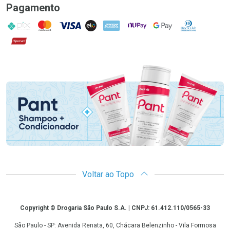
Pagamento
PIX
MasterCard
VISA
ELO
AMEX
NuPay
Google Pay
Diners Club
Hipercard
Promoção em Destaque
Voltar ao Topo
Copyright
Copyright © Drogaria São Paulo S.A. | CNPJ: 61.412.110/0565-33
São Paulo - SP: Avenida Renata, 60, Chácara Belenzinho - Vila Formosa