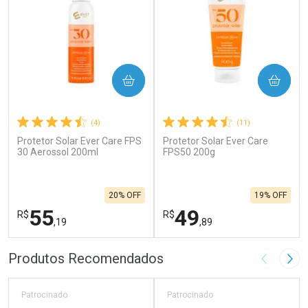
COMPRAR
COMPRAR
(4)
(11)
Protetor Solar Ever Care FPS
Protetor Solar Ever Care
30 Aerossol 200ml
FPS50 200g
20% OFF
19% OFF
55
49
R$
R$
,19
,89
FECHAR
F
FECHAR
F
Produtos Recomendados
Imagem A
Pró
Laboratório
Laboratório
Por Menos
Por Menos
Patrocinado
Patrocinado