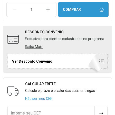
REMOVER UMA UNIDADE
AUMENTAR UMA UNIDADE
COMPRAR
DESCONTO
CONVÊNIO
Exclusivo para clientes cadastrados no programa
Saiba Mais
Ver Desconto Convênio
CALCULAR FRETE
Formulário para Calcular o Frete
Calcule o prazo e o valor das suas entregas
Não sei meu CEP
Informe seu CEP
CALCULA