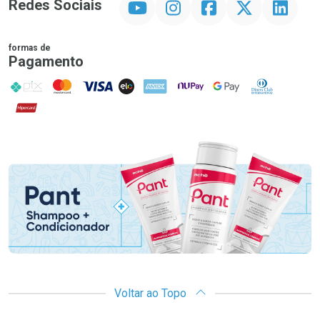
Redes Sociais
formas de
Pagamento
PIX
MasterCard
VISA
ELO
AMEX
NuPay
Google Pay
Diners Club
Hipercard
Promoção em Destaque
Voltar ao Topo