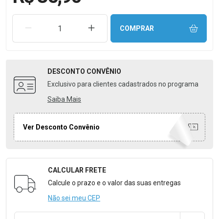
REMOVER UMA UNIDADE
AUMENTAR UMA UNIDADE
COMPRAR
DESCONTO
CONVÊNIO
Exclusivo para clientes cadastrados no programa
Saiba Mais
Ver Desconto Convênio
CALCULAR FRETE
Formulário para Calcular o Frete
Calcule o prazo e o valor das suas entregas
Não sei meu CEP