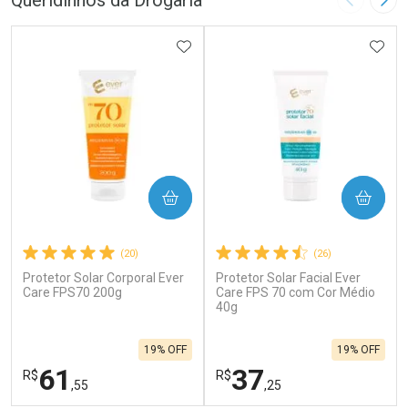
Queridinhos da Drogaria
Imagem A
Pró
ADICIONAR AOS FAVORITOS
ADIC
COMPRAR
COMPRAR
(20)
(26)
Protetor Solar Corporal Ever
Protetor Solar Facial Ever
Care FPS70 200g
Care FPS 70 com Cor Médio
40g
19% OFF
19% OFF
61
37
R$
R$
,55
,25