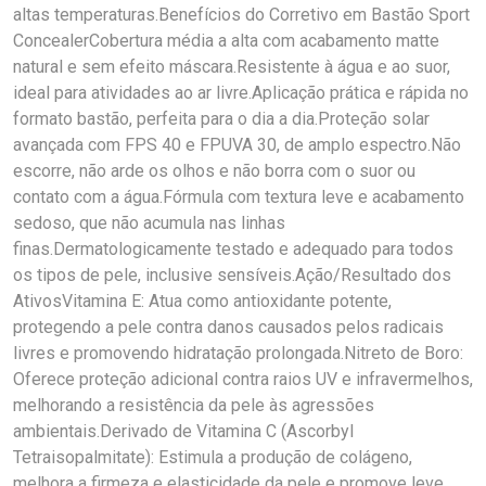
altas temperaturas.Benefícios do Corretivo em Bastão Sport
ConcealerCobertura média a alta com acabamento matte
natural e sem efeito máscara.Resistente à água e ao suor,
ideal para atividades ao ar livre.Aplicação prática e rápida no
formato bastão, perfeita para o dia a dia.Proteção solar
avançada com FPS 40 e FPUVA 30, de amplo espectro.Não
escorre, não arde os olhos e não borra com o suor ou
contato com a água.Fórmula com textura leve e acabamento
sedoso, que não acumula nas linhas
finas.Dermatologicamente testado e adequado para todos
os tipos de pele, inclusive sensíveis.Ação/Resultado dos
AtivosVitamina E: Atua como antioxidante potente,
protegendo a pele contra danos causados pelos radicais
livres e promovendo hidratação prolongada.Nitreto de Boro:
Oferece proteção adicional contra raios UV e infravermelhos,
melhorando a resistência da pele às agressões
ambientais.Derivado de Vitamina C (Ascorbyl
Tetraisopalmitate): Estimula a produção de colágeno,
melhora a firmeza e elasticidade da pele e promove leve