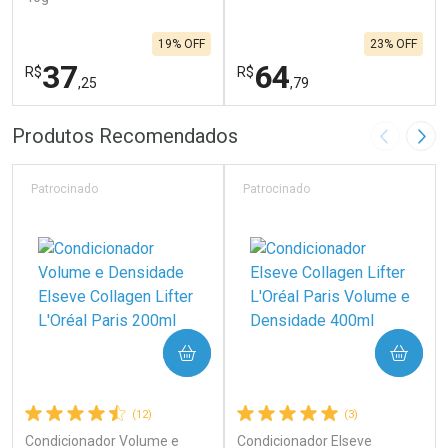
19% OFF
23% OFF
37
64
R$
R$
,25
,79
FECHAR
F
FECHAR
F
Produtos Recomendados
Imagem A
Pró
Laboratório
Laboratório
Por Menos
Por Menos
Patrocinado
Patrocinado
COMPRAR
COMPRAR
(12)
(3)
Condicionador Volume e
Condicionador Elseve
Ativar Desconto
Ativar Desconto