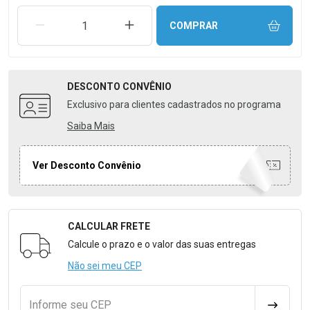
REMOVER UMA UNIDADE
AUMENTAR UMA UNIDADE
COMPRAR
DESCONTO
CONVÊNIO
Exclusivo para clientes cadastrados no programa
Saiba Mais
Ver Desconto Convênio
CALCULAR FRETE
Formulário para Calcular o Frete
Calcule o prazo e o valor das suas entregas
Não sei meu CEP
Informe seu CEP
CALCULA