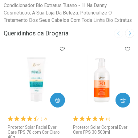
Condicionador Bio Extratus Tutano - 1l Na Danny
Cosméticos, A Sua Loja Da Beleza. Potencialize O
Tratamento Dos Seus Cabelos Com Toda Linha Bio Extratus
Queridinhos da Drogaria
Imagem A
Pró
ADICIONAR AOS FAVORITOS
ADIC
COMPRAR
COMPRAR
(12)
(2)
Protetor Solar Facial Ever
Protetor Solar Corporal Ever
Care FPS 70 com Cor Claro
Care FPS 30 500ml
40g