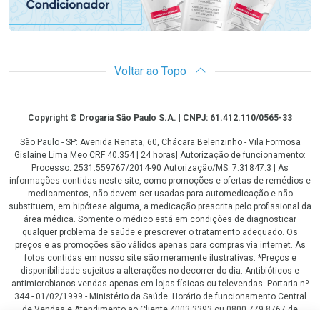
Voltar ao Topo
Copyright
Copyright © Drogaria São Paulo S.A. | CNPJ: 61.412.110/0565-33
São Paulo - SP: Avenida Renata, 60, Chácara Belenzinho - Vila Formosa
Gislaine Lima Meo CRF 40.354 | 24 horas| Autorização de funcionamento:
Processo: 2531.559767/2014-90 Autorização/MS: 7.31847.3 | As
informações contidas neste site, como promoções e ofertas de remédios e
medicamentos, não devem ser usadas para automedicação e não
substituem, em hipótese alguma, a medicação prescrita pelo profissional da
área médica. Somente o médico está em condições de diagnosticar
qualquer problema de saúde e prescrever o tratamento adequado. Os
preços e as promoções são válidos apenas para compras via internet. As
fotos contidas em nosso site são meramente ilustrativas. *Preços e
disponibilidade sujeitos a alterações no decorrer do dia. Antibióticos e
antimicrobianos vendas apenas em lojas físicas ou televendas. Portaria nº
344 - 01/02/1999 - Ministério da Saúde. Horário de funcionamento Central
de Vendas e Atendimento ao Cliente 4003 3393 ou 0800 779 8767 de