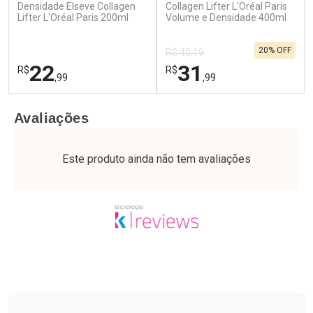
Densidade Elseve Collagen
Collagen Lifter L'Oréal Paris
Lifter L'Oréal Paris 200ml
Comprar sem Desconto
Volume e Densidade 400ml
Comprar sem Desconto
Por R$ 37,25/cada
Por R$ 64,79/cada
Comprar sem Desconto
Comprar sem Desconto
20% OFF
Por R$ 37,25/cada
Por R$ 64,79/cada
R$ 40,19
22
31
R$
R$
,99
,99
FECHAR
F
FECHAR
F
Avaliações
Laboratório
Laboratório
Por Menos
Por Menos
Este produto ainda não tem avaliações
Tudo sobre a Drogaria São Paulo