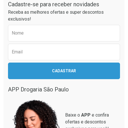
Cadastre-se para receber novidades
Ativar Desconto
Ativar Desconto
Receba as melhores ofertas e super descontos
Comprar sem Desconto
Comprar sem Desconto
exclusivos!
Por R$ 22,99/cada
Por R$ 31,99/cada
Comprar sem Desconto
Comprar sem Desconto
Preencha o formulário abaixo para receber 
Por R$ 22,99/cada
Por R$ 31,99/cada
Nome
Email
CADASTRAR
APP Drogaria São Paulo
Baixe o
APP
e confira
ofertas e descontos