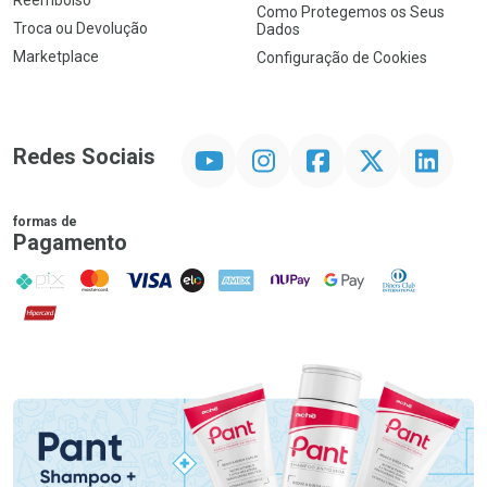
Como Protegemos os Seus
Troca ou Devolução
Dados
Marketplace
Configuração de Cookies
YouTube
Instagram
Facebook
Twitter
Linkedin
Redes Sociais
formas de
Pagamento
PIX
MasterCard
VISA
ELO
AMEX
NuPay
Google Pay
Diners Club
Hipercard
Promoção em Destaque